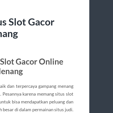
s Slot Gacor
nang
Slot Gacor Online
enang
erbaik dan terpercaya gampang menang
i. Pesannya karena memang situs slot
untuk bisa mendapatkan peluang dan
 besar di dalam permainan situs judi.