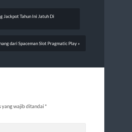
g Jackpot Tahun Ini Jatuh Di
ang dari Spaceman Slot Pragmatic Play »
 yang wajib ditandai
*