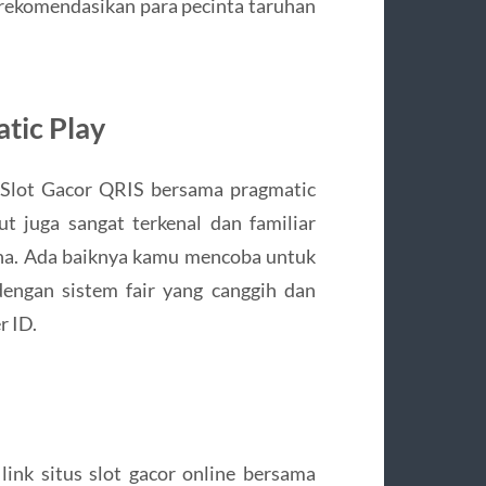
irekomendasikan para pecinta taruhan
atic Play
 Slot Gacor QRIS bersama pragmatic
ut juga sangat terkenal dan familiar
sana. Ada baiknya kamu mencoba untuk
dengan sistem fair yang canggih dan
r ID.
ink situs slot gacor online bersama