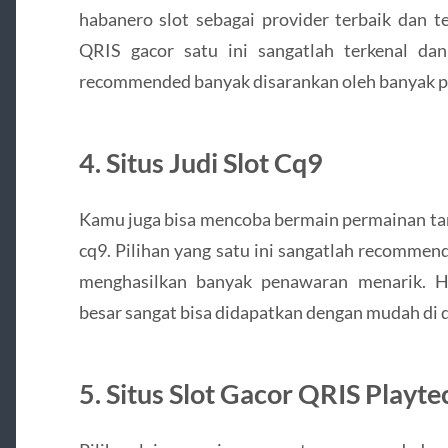
habanero slot sebagai provider terbaik dan te
QRIS gacor satu ini sangatlah terkenal da
recommended banyak disarankan oleh banyak pe
4. Situs Judi Slot Cq9
Kamu juga bisa mencoba bermain permainan ta
cq9. Pilihan yang satu ini sangatlah recommend
menghasilkan banyak penawaran menarik. 
besar sangat bisa didapatkan dengan mudah di 
5. Situs Slot Gacor QRIS Playte