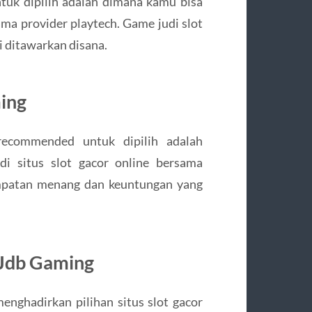
tuk dipilih adalah dimana kamu bisa
ama provider playtech. Game judi slot
 ditawarkan disana.
ming
recommended untuk dipilih adalah
i situs slot gacor online bersama
empatan menang dan keuntungan yang
 Jdb Gaming
enghadirkan pilihan situs slot gacor