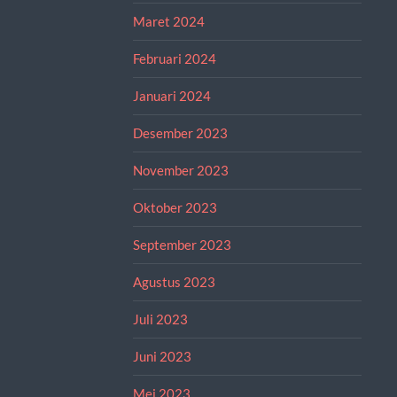
Maret 2024
Februari 2024
Januari 2024
Desember 2023
November 2023
Oktober 2023
September 2023
Agustus 2023
Juli 2023
Juni 2023
Mei 2023