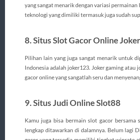
yang sangat menarik dengan variasi permainan 
teknologi yang dimiliki termasuk juga sudah sup
8. Situs Slot Gacor Online Jok
Pilihan lain yang juga sangat menarik untuk d
Indonesia adalah joker123. Joker gaming atau j
gacor online yang sangatlah seru dan menyena
9. Situs Judi Online Slot88
Kamu juga bisa bermain slot gacor bersama s
lengkap ditawarkan di dalamnya. Belum lagi D
gacor yang tersedia memiliki tingkat winrate 