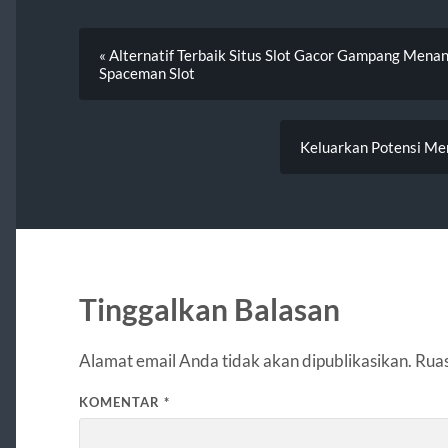
« Alternatif Terbaik Situs Slot Gacor Gampang Menan
Spaceman Slot
Keluarkan Potensi Men
Tinggalkan Balasan
Alamat email Anda tidak akan dipublikasikan.
Ruas
KOMENTAR
*