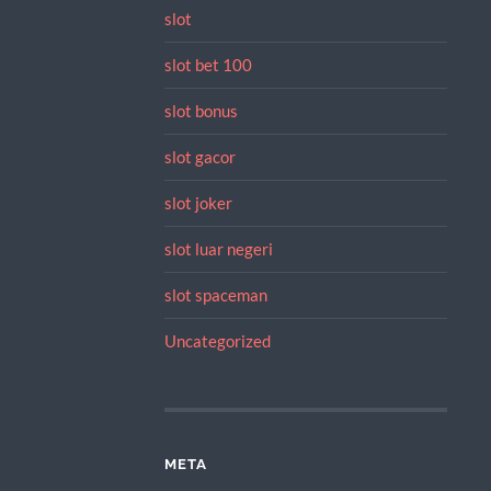
slot
slot bet 100
slot bonus
slot gacor
slot joker
slot luar negeri
slot spaceman
Uncategorized
META