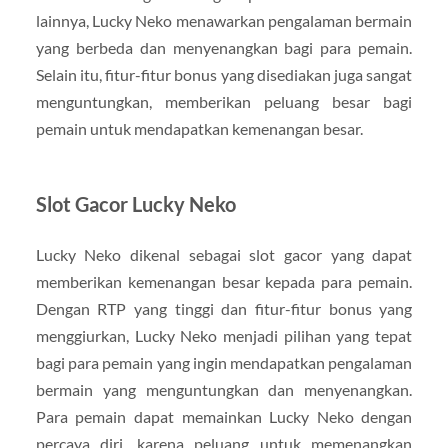
lainnya, Lucky Neko menawarkan pengalaman bermain
yang berbeda dan menyenangkan bagi para pemain.
Selain itu, fitur-fitur bonus yang disediakan juga sangat
menguntungkan, memberikan peluang besar bagi
pemain untuk mendapatkan kemenangan besar.
Slot Gacor Lucky Neko
Lucky Neko dikenal sebagai slot gacor yang dapat
memberikan kemenangan besar kepada para pemain.
Dengan RTP yang tinggi dan fitur-fitur bonus yang
menggiurkan, Lucky Neko menjadi pilihan yang tepat
bagi para pemain yang ingin mendapatkan pengalaman
bermain yang menguntungkan dan menyenangkan.
Para pemain dapat memainkan Lucky Neko dengan
percaya diri, karena peluang untuk memenangkan