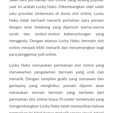
saat ini adalah Lucky Neko. Dikembangkan oleh salah
satu provider terkemuka di dunia slot online, Lucky
Neko telah berhasil menarik perhatian para pemain
dengan latar belakang yang dipenuhi warna-warna
cerah dan simbol-simbol keberuntungan yang
menggoda. Dengan adanya Lucky Neko, bermain slot
online menjadi lebih menarik dan menyenangkan bagi
para penggemar judi online.
Lucky Neko merupakan permainan slot online yang
menawarkan pengalaman bermain yang unik dan
menarik. Dengan tampilan grafis yang menawan dan
gameplay yang menghibur, pemain dijamin akan
merasakan sensasi bermain yang berbeda dari
permainan slot online biasa. Provider terkemuka yang
mengembangkan Lucky Neko telah memastikan bahwa
permainan ini tidak hanya menarik secara visual, tetapi