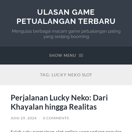
ULASAN GAME
PETUALANGAN TERBARU
Mengulas berbagai macam game petualangan paling
yang sedang booming
SHOW MENU
TAG:
LUCKY NEKO SLOT
Perjalanan Lucky Neko: Dari
Khayalan hingga Realitas
JUNI 29, 2024
/
0 COMMENTS
Salah satu permainan slot online yang sedang populer