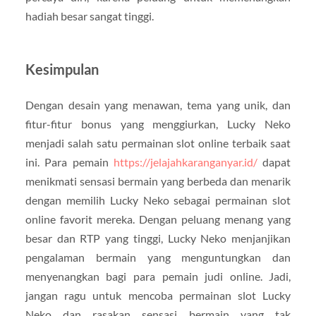
hadiah besar sangat tinggi.
Kesimpulan
Dengan desain yang menawan, tema yang unik, dan
fitur-fitur bonus yang menggiurkan, Lucky Neko
menjadi salah satu permainan slot online terbaik saat
ini. Para pemain
https://jelajahkaranganyar.id/
dapat
menikmati sensasi bermain yang berbeda dan menarik
dengan memilih Lucky Neko sebagai permainan slot
online favorit mereka. Dengan peluang menang yang
besar dan RTP yang tinggi, Lucky Neko menjanjikan
pengalaman bermain yang menguntungkan dan
menyenangkan bagi para pemain judi online. Jadi,
jangan ragu untuk mencoba permainan slot Lucky
Neko dan rasakan sensasi bermain yang tak