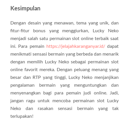
Kesimpulan
Dengan desain yang menawan, tema yang unik, dan
fitur-fitur bonus yang menggiurkan, Lucky Neko
menjadi salah satu permainan slot online terbaik saat
ini. Para pemain
https://jelajahkaranganyar.id/
dapat
menikmati sensasi bermain yang berbeda dan menarik
dengan memilih Lucky Neko sebagai permainan slot
online favorit mereka. Dengan peluang menang yang
besar dan RTP yang tinggi, Lucky Neko menjanjikan
pengalaman bermain yang menguntungkan dan
menyenangkan bagi para pemain judi online. Jadi,
jangan ragu untuk mencoba permainan slot Lucky
Neko dan rasakan sensasi bermain yang tak
terlupakan!