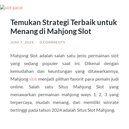
Temukan Strategi Terbaik untuk
Menang di Mahjong Slot
JUNI 7, 2024
/
0 COMMENTS
Mahjong Slot adalah salah satu jenis permainan slot
yang sedang populer saat ini. Dikenal dengan
kemudahan dan keuntungan yang ditawarkannya,
Mahjong
slot
menjadi pilihan favorit para pemain judi
online. Salah satu Situs Mahjong Slot yang
menawarkan permainan mahjong ways 1, 2, 3 yang
terpercaya, mudah menang, dan memiliki winrate
tertinggi pada tahun 2024 adalah Situs Slot Mahjong.