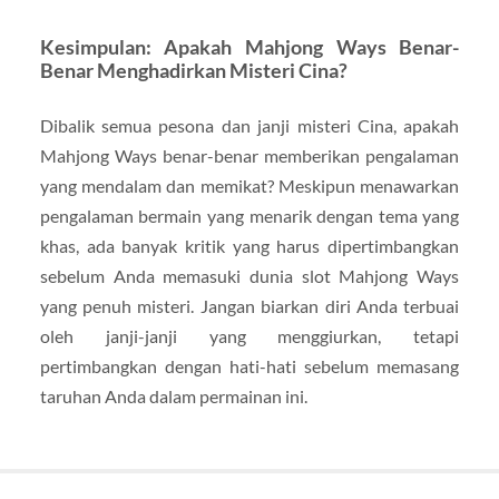
Kesimpulan: Apakah Mahjong Ways Benar-
Benar Menghadirkan Misteri Cina?
Dibalik semua pesona dan janji misteri Cina, apakah
Mahjong Ways benar-benar memberikan pengalaman
yang mendalam dan memikat? Meskipun menawarkan
pengalaman bermain yang menarik dengan tema yang
khas, ada banyak kritik yang harus dipertimbangkan
sebelum Anda memasuki dunia slot Mahjong Ways
yang penuh misteri. Jangan biarkan diri Anda terbuai
oleh janji-janji yang menggiurkan, tetapi
pertimbangkan dengan hati-hati sebelum memasang
taruhan Anda dalam permainan ini.