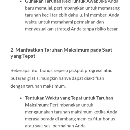
Gunakan Taruhan Kecil untuk Awal:
Jika Anda
baru memulai, pertimbangkan untuk memasang
taruhan kecil terlebih dahulu. Ini memberi Anda
waktu untuk memahami permainan dan
menyesuaikan strategi Anda tanpa risiko besar.
2.
Manfaatkan Taruhan Maksimum pada Saat
yang Tepat
Beberapa fitur bonus, seperti jackpot progresif atau
putaran gratis, mungkin hanya dapat diaktifkan
dengan taruhan maksimum.
Tentukan Waktu yang Tepat untuk Taruhan
Maksimum:
Pertimbangkan untuk
menggunakan taruhan maksimum ketika Anda
merasa berada di ambang memicu fitur bonus
atau saat sesi permainan Anda