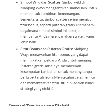
Simbol Wild dan Scatter:
Simbol wild di
Mahjong Ways menggantikan simbol lain untuk
membentuk kombinasi kemenangan.
Sementara itu, simbol scatter sering memicu
fitur bonus, seperti putaran gratis. Memahami
bagaimana simbol-simbol ini bekerja
membantu Anda merencanakan strategi yang
lebih baik.
Fitur Bonus dan Putaran Gratis:
Mahjong
Ways menawarkan fitur bonus yang dapat
meningkatkan peluang Anda untuk menang.
Putaran gratis, misalnya, memberikan
kesempatan tambahan untuk menang tanpa
perlu bertaruh lebih. Mengetahui cara memicu
dan memanfaatkan fitur-fitur ini adalah kunci
strategi yang efektif.
Strategi Taruhan yang Efektif