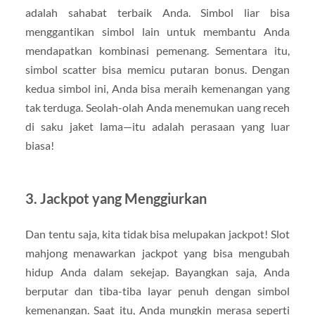
adalah sahabat terbaik Anda. Simbol liar bisa
menggantikan simbol lain untuk membantu Anda
mendapatkan kombinasi pemenang. Sementara itu,
simbol scatter bisa memicu putaran bonus. Dengan
kedua simbol ini, Anda bisa meraih kemenangan yang
tak terduga. Seolah-olah Anda menemukan uang receh
di saku jaket lama—itu adalah perasaan yang luar
biasa!
3. Jackpot yang Menggiurkan
Dan tentu saja, kita tidak bisa melupakan jackpot! Slot
mahjong menawarkan jackpot yang bisa mengubah
hidup Anda dalam sekejap. Bayangkan saja, Anda
berputar dan tiba-tiba layar penuh dengan simbol
kemenangan. Saat itu, Anda mungkin merasa seperti