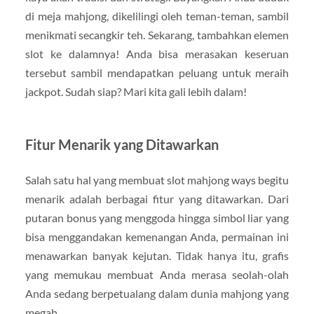
di meja mahjong, dikelilingi oleh teman-teman, sambil
menikmati secangkir teh. Sekarang, tambahkan elemen
slot ke dalamnya! Anda bisa merasakan keseruan
tersebut sambil mendapatkan peluang untuk meraih
jackpot. Sudah siap? Mari kita gali lebih dalam!
Fitur Menarik yang Ditawarkan
Salah satu hal yang membuat slot mahjong ways begitu
menarik adalah berbagai fitur yang ditawarkan. Dari
putaran bonus yang menggoda hingga simbol liar yang
bisa menggandakan kemenangan Anda, permainan ini
menawarkan banyak kejutan. Tidak hanya itu, grafis
yang memukau membuat Anda merasa seolah-olah
Anda sedang berpetualang dalam dunia mahjong yang
megah.