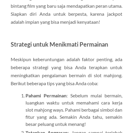
bintang film yang baru saja mendapatkan peran utama.
Siapkan diri Anda untuk berpesta, karena jackpot
adalah impian yang bisa menjadi kenyataan!
Strategi untuk Menikmati Permainan
Meskipun keberuntungan adalah faktor penting, ada
beberapa strategi yang bisa Anda terapkan untuk
meningkatkan pengalaman bermain di slot mahjong.
Berikut beberapa tips yang bisa Anda coba:
Pahami Permainan
: Sebelum mulai bermain,
luangkan waktu untuk memahami cara kerja
slot mahjong ways. Pahami berbagai simbol dan
fitur yang ada. Semakin Anda tahu, semakin
besar peluang untuk menang!
Tetapkan Anggaran
: Jangan sampai terjebak