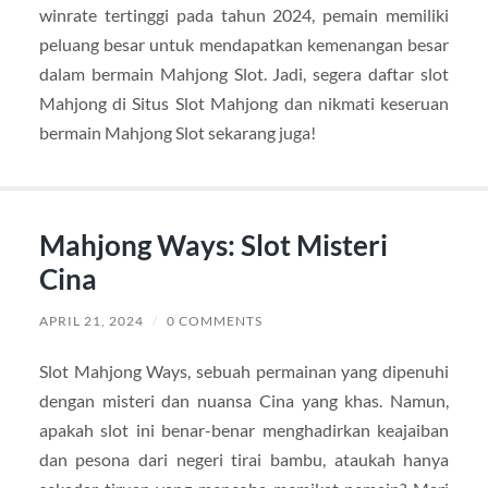
winrate tertinggi pada tahun 2024, pemain memiliki
peluang besar untuk mendapatkan kemenangan besar
dalam bermain Mahjong Slot. Jadi, segera daftar slot
Mahjong di Situs Slot Mahjong dan nikmati keseruan
bermain Mahjong Slot sekarang juga!
Mahjong Ways: Slot Misteri
Cina
APRIL 21, 2024
/
0 COMMENTS
Slot Mahjong Ways, sebuah permainan yang dipenuhi
dengan misteri dan nuansa Cina yang khas. Namun,
apakah slot ini benar-benar menghadirkan keajaiban
dan pesona dari negeri tirai bambu, ataukah hanya