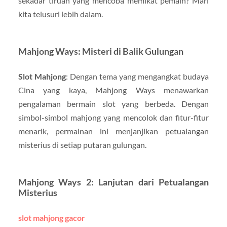
sekadar tiruan yang mencoba memikat pemain? Mari
kita telusuri lebih dalam.
Mahjong Ways: Misteri di Balik Gulungan
Slot Mahjong
: Dengan tema yang mengangkat budaya
Cina yang kaya, Mahjong Ways menawarkan
pengalaman bermain slot yang berbeda. Dengan
simbol-simbol mahjong yang mencolok dan fitur-fitur
menarik, permainan ini menjanjikan petualangan
misterius di setiap putaran gulungan.
Mahjong Ways 2: Lanjutan dari Petualangan
Misterius
slot mahjong gacor