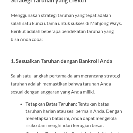
Menggunakan strategi taruhan yang tepat adalah
salah satu kunci utama untuk sukses di Mahjong Ways.
Berikut adalah beberapa pendekatan taruhan yang
bisa Anda coba:
1.
Sesuaikan Taruhan dengan Bankroll Anda
Salah satu langkah pertama dalam merancang strategi
taruhan adalah memastikan bahwa taruhan Anda
sesuai dengan anggaran yang Anda miliki.
Tetapkan Batas Taruhan:
Tentukan batas
taruhan harian atau sesi bermain Anda. Dengan
menetapkan batas ini, Anda dapat mengelola
risiko dan menghindari kerugian besar.