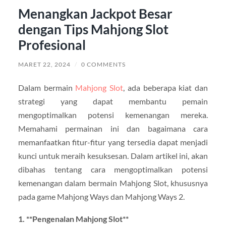
Menangkan Jackpot Besar
dengan Tips Mahjong Slot
Profesional
MARET 22, 2024
/
0 COMMENTS
Dalam bermain
Mahjong Slot
, ada beberapa kiat dan
strategi yang dapat membantu pemain
mengoptimalkan potensi kemenangan mereka.
Memahami permainan ini dan bagaimana cara
memanfaatkan fitur-fitur yang tersedia dapat menjadi
kunci untuk meraih kesuksesan. Dalam artikel ini, akan
dibahas tentang cara mengoptimalkan potensi
kemenangan dalam bermain Mahjong Slot, khususnya
pada game Mahjong Ways dan Mahjong Ways 2.
1. **Pengenalan Mahjong Slot**