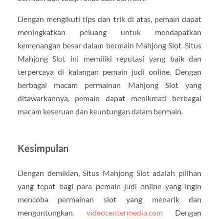
Dengan mengikuti tips dan trik di atas, pemain dapat
meningkatkan peluang untuk mendapatkan
kemenangan besar dalam bermain Mahjong Slot. Situs
Mahjong Slot ini memiliki reputasi yang baik dan
terpercaya di kalangan pemain judi online. Dengan
berbagai macam permainan Mahjong Slot yang
ditawarkannya, pemain dapat menikmati berbagai
macam keseruan dan keuntungan dalam bermain.
Kesimpulan
Dengan demikian, Situs Mahjong Slot adalah pilihan
yang tepat bagi para pemain judi online yang ingin
mencoba permainan slot yang menarik dan
menguntungkan.
videocentermedia.com
Dengan