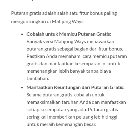
Putaran gratis adalah salah satu fitur bonus paling
menguntungkan di Mahjong Ways.
Cobalah untuk Memicu Putaran Gratis:
Banyak versi Mahjong Ways menawarkan
putaran gratis sebagai bagian dari fitur bonus.
Pastikan Anda memahami cara memicu putaran
gratis dan manfaatkan kesempatan ini untuk
memenangkan lebih banyak tanpa biaya
tambahan.
Manfaatkan Keuntungan dari Putaran Gratis:
Selama putaran gratis, cobalah untuk
memaksimalkan taruhan Anda dan manfaatkan
setiap kesempatan yang ada. Putaran gratis
sering kali memberikan peluang lebih tinggi
untuk meraih kemenangan besar.