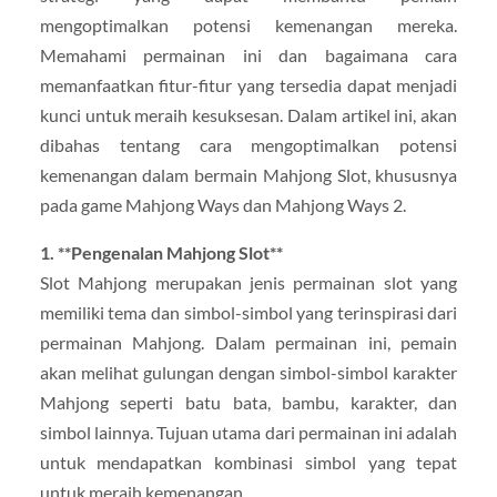
mengoptimalkan potensi kemenangan mereka.
Memahami permainan ini dan bagaimana cara
memanfaatkan fitur-fitur yang tersedia dapat menjadi
kunci untuk meraih kesuksesan. Dalam artikel ini, akan
dibahas tentang cara mengoptimalkan potensi
kemenangan dalam bermain Mahjong Slot, khususnya
pada game Mahjong Ways dan Mahjong Ways 2.
1. **Pengenalan Mahjong Slot**
Slot Mahjong merupakan jenis permainan slot yang
memiliki tema dan simbol-simbol yang terinspirasi dari
permainan Mahjong. Dalam permainan ini, pemain
akan melihat gulungan dengan simbol-simbol karakter
Mahjong seperti batu bata, bambu, karakter, dan
simbol lainnya. Tujuan utama dari permainan ini adalah
untuk mendapatkan kombinasi simbol yang tepat
untuk meraih kemenangan.