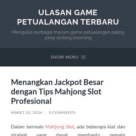
ULASAN GAME
PETUALANGAN TERBARU
Mengulas berbagai macam game petualangan paling
yang sedang booming
SHOW MENU
Menangkan Jackpot Besar
dengan Tips Mahjong Slot
Profesional
MARET 22, 2024
/
0 COMMENTS
Dalam bermain
Mahjong Slot
, ada beberapa kiat dan
strategi yang dapat membantu pemain