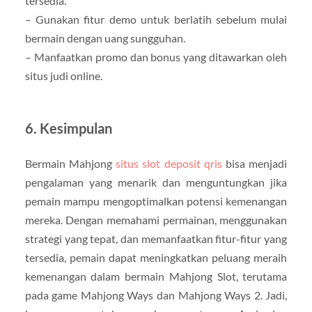
tersedia.
– Gunakan fitur demo untuk berlatih sebelum mulai
bermain dengan uang sungguhan.
– Manfaatkan promo dan bonus yang ditawarkan oleh
situs judi online.
6. Kesimpulan
Bermain Mahjong
situs slot deposit qris
bisa menjadi
pengalaman yang menarik dan menguntungkan jika
pemain mampu mengoptimalkan potensi kemenangan
mereka. Dengan memahami permainan, menggunakan
strategi yang tepat, dan memanfaatkan fitur-fitur yang
tersedia, pemain dapat meningkatkan peluang meraih
kemenangan dalam bermain Mahjong Slot, terutama
pada game Mahjong Ways dan Mahjong Ways 2. Jadi,