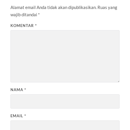
Alamat email Anda tidak akan dipublikasikan.
Ruas yang
wajib ditandai
*
KOMENTAR
*
NAMA
*
EMAIL
*