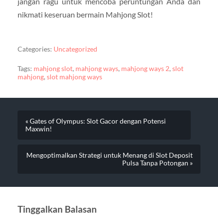
jangan ragu untuk mencoba peruntungan Anda dan
nikmati keseruan bermain Mahjong Slot!
Categories:
Uncategorized
Tags:
mahjong slot
,
mahjong ways
,
mahjong ways 2
,
slot
mahjong
,
slot mahjong ways
« Gates of Olympus: Slot Gacor dengan Potensi
Maxwin!
Mengoptimalkan Strategi untuk Menang di Slot Deposit
Pulsa Tanpa Potongan »
Tinggalkan Balasan