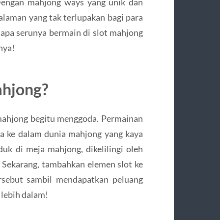
 Dengan mahjong ways yang unik dan
laman yang tak terlupakan bagi para
betapa serunya bermain di slot mahjong
nya!
ahjong?
mahjong begitu menggoda. Permainan
da ke dalam dunia mahjong yang kaya
uk di meja mahjong, dikelilingi oleh
 Sekarang, tambahkan elemen slot ke
rsebut sambil mendapatkan peluang
 lebih dalam!