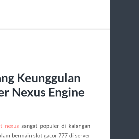
ang Keunggulan
ver Nexus Engine
ot nexus
sangat populer di kalangan
am bermain slot gacor 777 di server