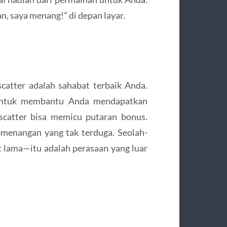
an, saya menang!” di depan layar.
scatter adalah sahabat terbaik Anda.
n untuk membantu Anda mendapatkan
scatter bisa memicu putaran bonus.
emenangan yang tak terduga. Seolah-
 lama—itu adalah perasaan yang luar