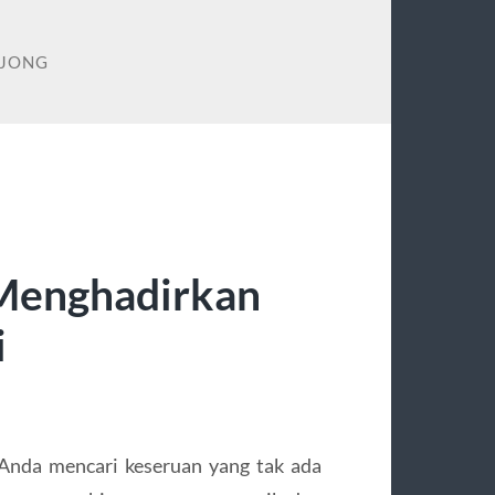
HJONG
 Menghadirkan
i
 Anda mencari keseruan yang tak ada