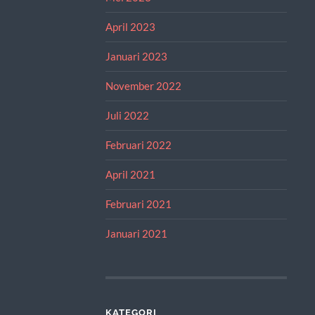
April 2023
Januari 2023
November 2022
Juli 2022
Februari 2022
April 2021
Februari 2021
Januari 2021
KATEGORI