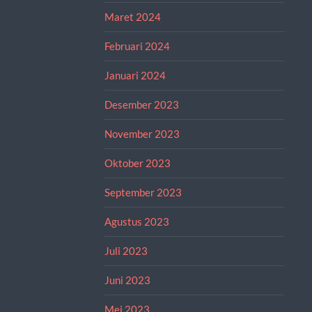
Maret 2024
Februari 2024
Januari 2024
Desember 2023
November 2023
Oktober 2023
September 2023
Agustus 2023
Juli 2023
Juni 2023
Mei 2023