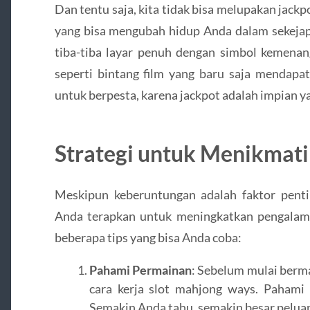
Dan tentu saja, kita tidak bisa melupakan jac
yang bisa mengubah hidup Anda dalam sekejap
tiba-tiba layar penuh dengan simbol kemenan
seperti bintang film yang baru saja mendapa
untuk berpesta, karena jackpot adalah impian y
Strategi untuk Menikmat
Meskipun keberuntungan adalah faktor pentin
Anda terapkan untuk meningkatkan pengalama
beberapa tips yang bisa Anda coba:
Pahami Permainan
: Sebelum mulai ber
cara kerja slot mahjong ways. Pahami 
Semakin Anda tahu, semakin besar pelua