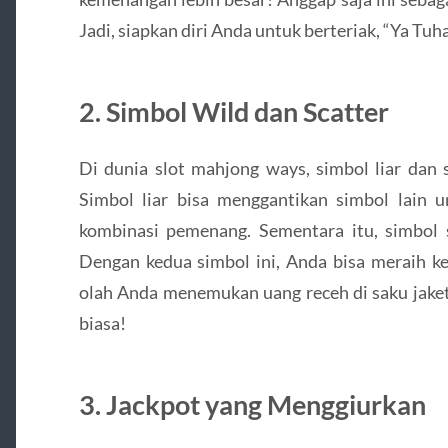
Jadi, siapkan diri Anda untuk berteriak, “Ya Tuh
2. Simbol Wild dan Scatter
Di dunia slot mahjong ways, simbol liar dan 
Simbol liar bisa menggantikan simbol lai
kombinasi pemenang. Sementara itu, simbol 
Dengan kedua simbol ini, Anda bisa meraih k
olah Anda menemukan uang receh di saku jaket
biasa!
3. Jackpot yang Menggiurkan