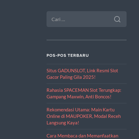
CARI
UNTUK:
POS-POS TERBARU
Situs GADUNSLOT, Link Resmi Slot
Gacor Paling Gila 2025!
Rahasia SPACEMAN Slot Terungkap:
Gampang Maxwin, Anti Boncos!
Rekomendasi Utama: Main Kartu
Online di MAUPOKER, Modal Receh
Langsung Kaya!
Cara Membaca dan Memanfaatkan