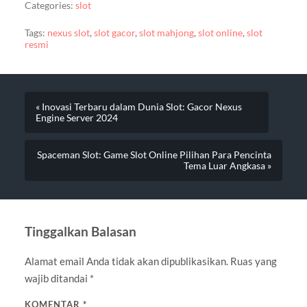
Categories:
slot
Tags:
nexus slot
,
slot gacor
,
slot mahjong
,
slot online
,
slot
resmi
« Inovasi Terbaru dalam Dunia Slot: Gacor Nexus
Engine Server 2024
Spaceman Slot: Game Slot Online Pilihan Para Pencinta
Tema Luar Angkasa »
Tinggalkan Balasan
Alamat email Anda tidak akan dipublikasikan.
Ruas yang
wajib ditandai
*
KOMENTAR
*