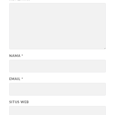
NAMA
*
EMAIL
*
SITUS WEB