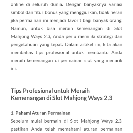
online di seluruh dunia. Dengan banyaknya variasi
simbol dan fitur bonus yang menggiurkan, tidak heran
jika permainan ini menjadi favorit bagi banyak orang.
Namun, untuk bisa meraih kemenangan di Slot
Mahjong Ways 2,3, Anda perlu memiliki strategi dan
pengetahuan yang tepat. Dalam artikel ini, kita akan
membahas tips profesional untuk membantu Anda
meraih kemenangan di permainan slot yang menarik
ini.
Tips Profesional untuk Meraih
Kemenangan di Slot Mahjong Ways 2,3
1. Pahami Aturan Permainan
Sebelum mulai bermain di Slot Mahjong Ways 2,3,
pastikan Anda telah memahami aturan permainan