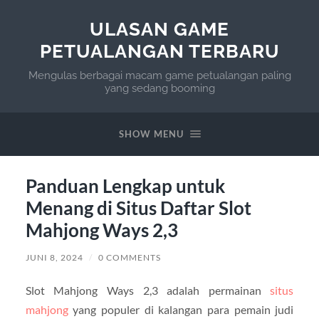
ULASAN GAME
PETUALANGAN TERBARU
Mengulas berbagai macam game petualangan paling
yang sedang booming
SHOW MENU
Panduan Lengkap untuk
Menang di Situs Daftar Slot
Mahjong Ways 2,3
JUNI 8, 2024
/
0 COMMENTS
Slot Mahjong Ways 2,3 adalah permainan
situs
mahjong
yang populer di kalangan para pemain judi