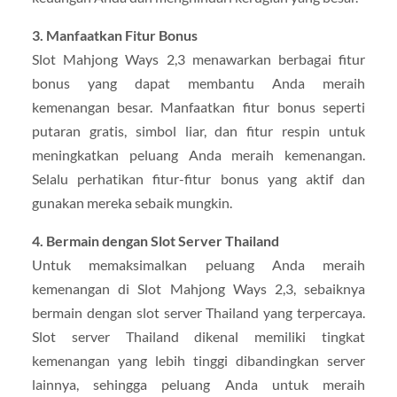
3. Manfaatkan Fitur Bonus
Slot Mahjong Ways 2,3 menawarkan berbagai fitur
bonus yang dapat membantu Anda meraih
kemenangan besar. Manfaatkan fitur bonus seperti
putaran gratis, simbol liar, dan fitur respin untuk
meningkatkan peluang Anda meraih kemenangan.
Selalu perhatikan fitur-fitur bonus yang aktif dan
gunakan mereka sebaik mungkin.
4. Bermain dengan Slot Server Thailand
Untuk memaksimalkan peluang Anda meraih
kemenangan di Slot Mahjong Ways 2,3, sebaiknya
bermain dengan slot server Thailand yang terpercaya.
Slot server Thailand dikenal memiliki tingkat
kemenangan yang lebih tinggi dibandingkan server
lainnya, sehingga peluang Anda untuk meraih