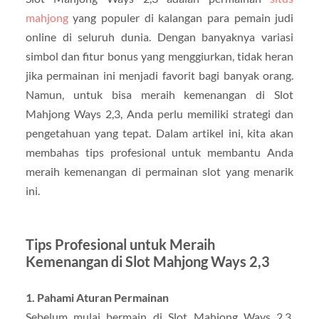
mahjong
yang populer di kalangan para pemain judi
online di seluruh dunia. Dengan banyaknya variasi
simbol dan fitur bonus yang menggiurkan, tidak heran
jika permainan ini menjadi favorit bagi banyak orang.
Namun, untuk bisa meraih kemenangan di Slot
Mahjong Ways 2,3, Anda perlu memiliki strategi dan
pengetahuan yang tepat. Dalam artikel ini, kita akan
membahas tips profesional untuk membantu Anda
meraih kemenangan di permainan slot yang menarik
ini.
Tips Profesional untuk Meraih
Kemenangan di Slot Mahjong Ways 2,3
1. Pahami Aturan Permainan
Sebelum mulai bermain di Slot Mahjong Ways 2,3,