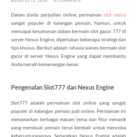
AGUSTUS 12, 2024
/
0 COMMENTS
Dalam dunia perjudian online, permainan
slot nexus
sangat populer di kalangan pemain. Namun, untuk
mencapai kesuksesan dalam bermain slot gacor 777 di
server Nexus Engine, diperlukan beberapa strategi dan
tips khusus. Berikut adalah rahasia sukses bermain slot
gacor di server Nexus Engine yang dapat membantu
Anda meraih kemenangan besar.
Pengenalan Slot777 dan Nexus Engine
Slot777 adalah permainan slot online yang sangat
populer di kalangan pemain judi online. Permainan ini
menawarkan berbagai macam tema dan fitur menarik
yang membuat pemain terus kembali untuk mencoba
keberuntungannya. Sedangkan Nexus Engine adalah