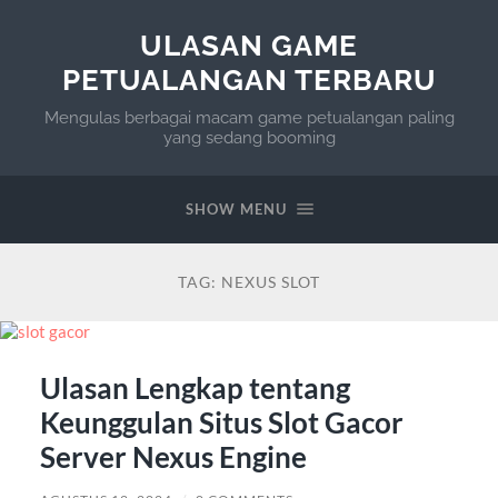
ULASAN GAME
PETUALANGAN TERBARU
Mengulas berbagai macam game petualangan paling
yang sedang booming
SHOW MENU
TAG:
NEXUS SLOT
Ulasan Lengkap tentang
Keunggulan Situs Slot Gacor
Server Nexus Engine