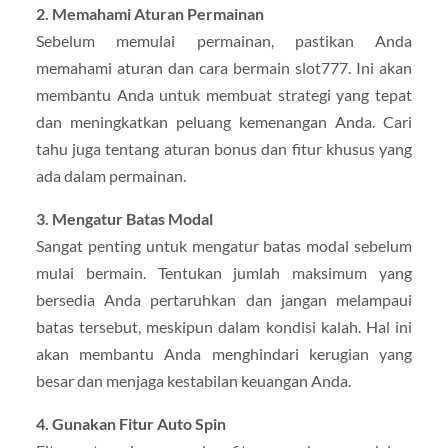
2. Memahami Aturan Permainan
Sebelum memulai permainan, pastikan Anda
memahami aturan dan cara bermain slot777. Ini akan
membantu Anda untuk membuat strategi yang tepat
dan meningkatkan peluang kemenangan Anda. Cari
tahu juga tentang aturan bonus dan fitur khusus yang
ada dalam permainan.
3. Mengatur Batas Modal
Sangat penting untuk mengatur batas modal sebelum
mulai bermain. Tentukan jumlah maksimum yang
bersedia Anda pertaruhkan dan jangan melampaui
batas tersebut, meskipun dalam kondisi kalah. Hal ini
akan membantu Anda menghindari kerugian yang
besar dan menjaga kestabilan keuangan Anda.
4. Gunakan Fitur Auto Spin