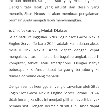
ini dan menemukan jenis slot yang Anda inginkan.
Dengan tata letak yang intuitif dan desain yang
menarik, Situs Nexus ini akan membuat pengalaman
bermain Anda menjadi lebih menyenangkan.
6. Link Nexus yang Mudah Diakses
Salah satu keunggulan Situs Login Slot Gacor Nexus
Engine Server Terbaru 2024 adalah kemudahan akses
melalui link Nexus. Anda dapat dengan cepat
mengakses situs ini melalui berbagai perangkat, seperti
komputer, tablet, atau smartphone. Dengan hanya
beberapa klik, Anda dapat langsung terhubung ke
dunia slot online yang menarik.
Dengan semua keunggulan yang ditawarkan oleh Situs
Login Slot Gacor Nexus Engine Server Terbaru 2024,
tidak heran jika situs ini menjadi pilihan favorit banyak
pemain slot. Dengan bermain di situs ini, Anda dapat