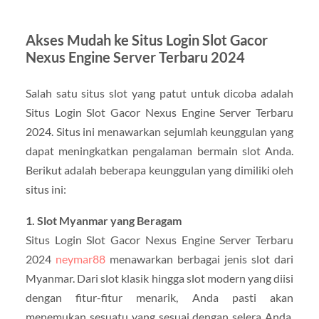
Akses Mudah ke Situs Login Slot Gacor
Nexus Engine Server Terbaru 2024
Salah satu situs slot yang patut untuk dicoba adalah
Situs Login Slot Gacor Nexus Engine Server Terbaru
2024. Situs ini menawarkan sejumlah keunggulan yang
dapat meningkatkan pengalaman bermain slot Anda.
Berikut adalah beberapa keunggulan yang dimiliki oleh
situs ini:
1. Slot Myanmar yang Beragam
Situs Login Slot Gacor Nexus Engine Server Terbaru
2024
neymar88
menawarkan berbagai jenis slot dari
Myanmar. Dari slot klasik hingga slot modern yang diisi
dengan fitur-fitur menarik, Anda pasti akan
menemukan sesuatu yang sesuai dengan selera Anda.