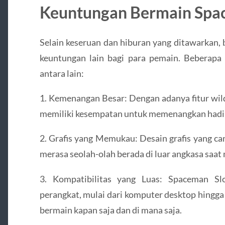
Keuntungan Bermain Spa
Selain keseruan dan hiburan yang ditawarkan,
keuntungan lain bagi para pemain. Beberap
antara lain:
1. Kemenangan Besar: Dengan adanya fitur wild
memiliki kesempatan untuk memenangkan hadia
2. Grafis yang Memukau: Desain grafis yang c
merasa seolah-olah berada di luar angkasa saat
3. Kompatibilitas yang Luas: Spaceman Sl
perangkat, mulai dari komputer desktop hingga
bermain kapan saja dan di mana saja.