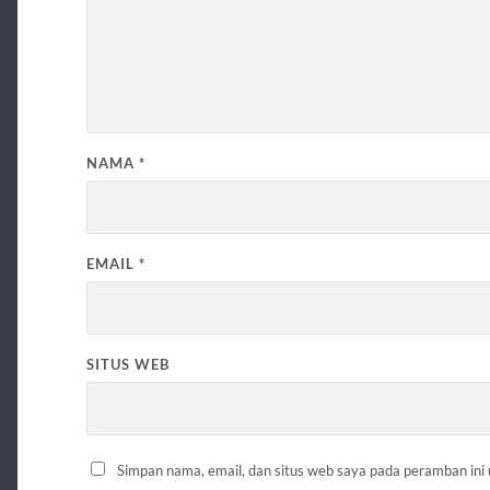
NAMA
*
EMAIL
*
SITUS WEB
Simpan nama, email, dan situs web saya pada peramban ini