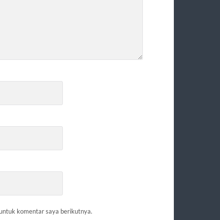
 untuk komentar saya berikutnya.