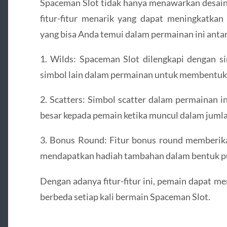
Spaceman Slot tidak hanya menawarkan desain 
fitur-fitur menarik yang dapat meningkatkan
yang bisa Anda temui dalam permainan ini antar
1. Wilds: Spaceman Slot dilengkapi dengan s
simbol lain dalam permainan untuk membentuk
2. Scatters: Simbol scatter dalam permainan 
besar kepada pemain ketika muncul dalam jumla
3. Bonus Round: Fitur bonus round memberi
mendapatkan hadiah tambahan dalam bentuk put
Dengan adanya fitur-fitur ini, pemain dapat m
berbeda setiap kali bermain Spaceman Slot.