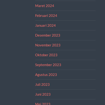
Maret 2024
Februari 2024
Januari 2024
Desember 2023
November 2023
Oktober 2023
September 2023
Agustus 2023
Juli 2023
Juni 2023
Mei 2023