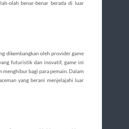
lah-olah benar-benar berada di luar
ang dikembangkan oleh provider game
ng futuristik dan inovatif, game ini
 menghibur bagi para pemain. Dalam
ceman yang berani menjelajahi luar