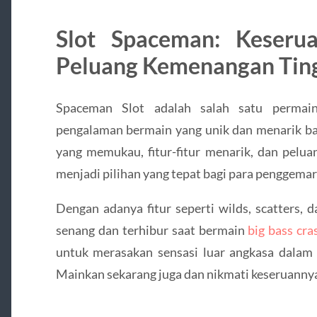
Slot Spaceman: Keseru
Peluang Kemenangan Tin
Spaceman Slot adalah salah satu permai
pengalaman bermain yang unik dan menarik bag
yang memukau, fitur-fitur menarik, dan pelua
menjadi pilihan yang tepat bagi para penggemar 
Dengan adanya fitur seperti wilds, scatters,
senang dan terhibur saat bermain
big bass cra
untuk merasakan sensasi luar angkasa dalam p
Mainkan sekarang juga dan nikmati keseruanny