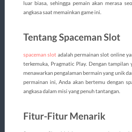
luar biasa, sehingga pemain akan merasa seo
angkasa saat memainkan game ini.
Tentang Spaceman Slot
spaceman slot
adalah permainan slot online y
terkemuka, Pragmatic Play. Dengan tampilan ya
menawarkan pengalaman bermain yang unik dan
permainan ini, Anda akan bertemu dengan spa
angkasa dalam misi yang penuh tantangan.
Fitur-Fitur Menarik