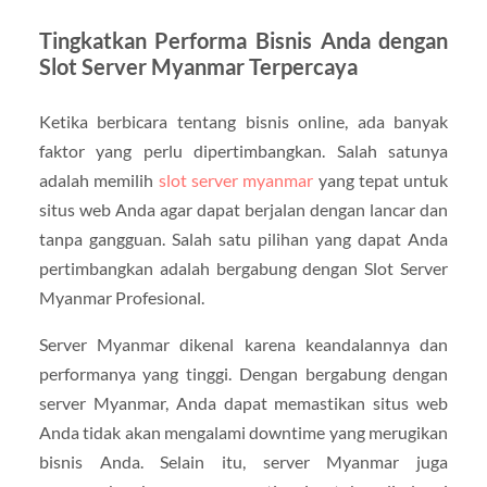
Tingkatkan Performa Bisnis Anda dengan
Slot Server Myanmar Terpercaya
Ketika berbicara tentang bisnis online, ada banyak
faktor yang perlu dipertimbangkan. Salah satunya
adalah memilih
slot server myanmar
yang tepat untuk
situs web Anda agar dapat berjalan dengan lancar dan
tanpa gangguan. Salah satu pilihan yang dapat Anda
pertimbangkan adalah bergabung dengan Slot Server
Myanmar Profesional.
Server Myanmar dikenal karena keandalannya dan
performanya yang tinggi. Dengan bergabung dengan
server Myanmar, Anda dapat memastikan situs web
Anda tidak akan mengalami downtime yang merugikan
bisnis Anda. Selain itu, server Myanmar juga