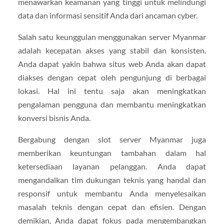
menawarkan keamanan yang tinggi untuk melindungi
data dan informasi sensitif Anda dari ancaman cyber.
Salah satu keunggulan menggunakan server Myanmar
adalah kecepatan akses yang stabil dan konsisten.
Anda dapat yakin bahwa situs web Anda akan dapat
diakses dengan cepat oleh pengunjung di berbagai
lokasi. Hal ini tentu saja akan meningkatkan
pengalaman pengguna dan membantu meningkatkan
konversi bisnis Anda.
Bergabung dengan slot server Myanmar juga
memberikan keuntungan tambahan dalam hal
ketersediaan layanan pelanggan. Anda dapat
mengandalkan tim dukungan teknis yang handal dan
responsif untuk membantu Anda menyelesaikan
masalah teknis dengan cepat dan efisien. Dengan
demikian, Anda dapat fokus pada mengembangkan