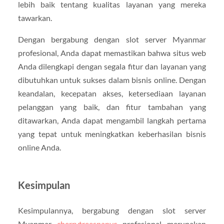
lebih baik tentang kualitas layanan yang mereka
tawarkan.
Dengan bergabung dengan slot server Myanmar
profesional, Anda dapat memastikan bahwa situs web
Anda dilengkapi dengan segala fitur dan layanan yang
dibutuhkan untuk sukses dalam bisnis online. Dengan
keandalan, kecepatan akses, ketersediaan layanan
pelanggan yang baik, dan fitur tambahan yang
ditawarkan, Anda dapat mengambil langkah pertama
yang tepat untuk meningkatkan keberhasilan bisnis
online Anda.
Kesimpulan
Kesimpulannya, bergabung dengan slot server
Myanmar
cherrytreespanyc
profesional merupakan