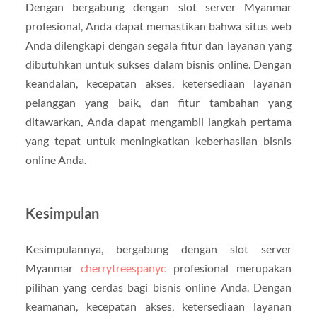
Dengan bergabung dengan slot server Myanmar
profesional, Anda dapat memastikan bahwa situs web
Anda dilengkapi dengan segala fitur dan layanan yang
dibutuhkan untuk sukses dalam bisnis online. Dengan
keandalan, kecepatan akses, ketersediaan layanan
pelanggan yang baik, dan fitur tambahan yang
ditawarkan, Anda dapat mengambil langkah pertama
yang tepat untuk meningkatkan keberhasilan bisnis
online Anda.
Kesimpulan
Kesimpulannya, bergabung dengan slot server
Myanmar
cherrytreespanyc
profesional merupakan
pilihan yang cerdas bagi bisnis online Anda. Dengan
keamanan, kecepatan akses, ketersediaan layanan