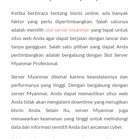
Ketika berbicara tentang bisnis online, ada banyak
faktor yang perlu dipertimbangkan. Salah satunya
adalah memilih
slot server myanmar
yang tepat untuk
situs web Anda agar dapat berjalan dengan lancar dan
tanpa gangguan. Salah satu pilihan yang dapat Anda
pertimbangkan adalah bergabung dengan Slot Server
Myanmar Profesional.
Server Myanmar dikenal karena keandalannya dan
performanya yang tinggi. Dengan bergabung dengan
server Myanmar, Anda dapat memastikan situs web
Anda tidak akan mengalami downtime yang merugikan
bisnis Anda. Selain itu, server Myanmar juga
menawarkan keamanan yang tinggi untuk melindungi
data dan informasi sensitif Anda dari ancaman cyber.