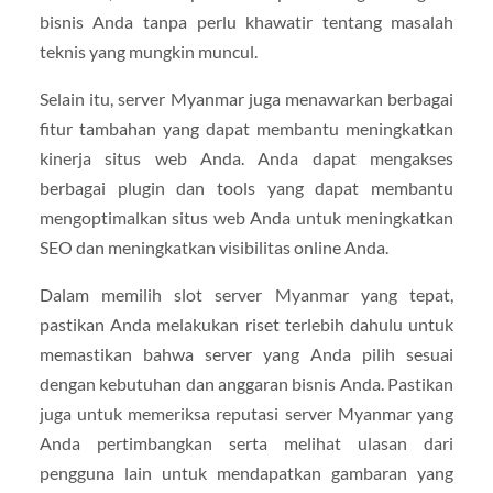
bisnis Anda tanpa perlu khawatir tentang masalah
teknis yang mungkin muncul.
Selain itu, server Myanmar juga menawarkan berbagai
fitur tambahan yang dapat membantu meningkatkan
kinerja situs web Anda. Anda dapat mengakses
berbagai plugin dan tools yang dapat membantu
mengoptimalkan situs web Anda untuk meningkatkan
SEO dan meningkatkan visibilitas online Anda.
Dalam memilih slot server Myanmar yang tepat,
pastikan Anda melakukan riset terlebih dahulu untuk
memastikan bahwa server yang Anda pilih sesuai
dengan kebutuhan dan anggaran bisnis Anda. Pastikan
juga untuk memeriksa reputasi server Myanmar yang
Anda pertimbangkan serta melihat ulasan dari
pengguna lain untuk mendapatkan gambaran yang