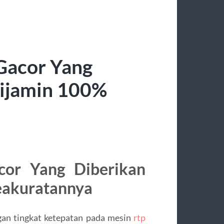
 Gacor Yang
Dijamin 100%
cor Yang Diberikan
eakuratannya
gan tingkat ketepatan pada mesin
rtp