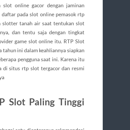
n slot online gacor dengan jaminan
daftar pada slot online pemasok rtp
 slotter tanah air saat tentukan slot
nya, dan tentu saja dengan tingkat
ovider game slot online itu. RTP Slot
a tahun ini dalam keahliannya siapkan
eberapa pengguna saat ini. Karena itu
a di situs rtp slot tergacor dan resmi
ya
P Slot Paling Tinggi
 sebagai satu diantaranya rekomendasi