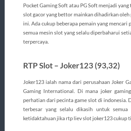
Pocket Gaming Soft atau PG Soft menjadi yang 
slot gacor yang bettor mainkan dihadirkan oleh p
ini. Ada cukup beberapa pemain yang mencari 
semua mesin slot yang selalu diperbaharui seti
terpercaya.
RTP Slot – Joker123 (93,32)
Joker123 ialah nama dari perusahaan Joker Ga
Gaming International. Di mana joker gamin
perhatian dari pecinta game slot di indonesia.
terbesar yang selalu dikasih untuk semua 
ketidaktahuan jika rtp liev slot joker123 cukup t