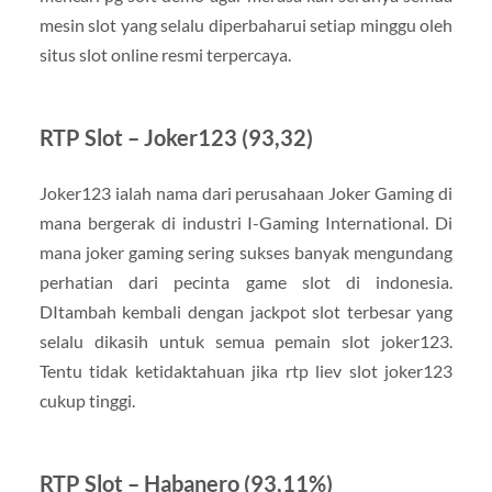
mesin slot yang selalu diperbaharui setiap minggu oleh
situs slot online resmi terpercaya.
RTP Slot – Joker123 (93,32)
Joker123 ialah nama dari perusahaan Joker Gaming di
mana bergerak di industri I-Gaming International. Di
mana joker gaming sering sukses banyak mengundang
perhatian dari pecinta game slot di indonesia.
DItambah kembali dengan jackpot slot terbesar yang
selalu dikasih untuk semua pemain slot joker123.
Tentu tidak ketidaktahuan jika rtp liev slot joker123
cukup tinggi.
RTP Slot – Habanero (93,11%)