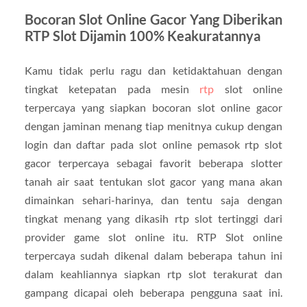
Bocoran Slot Online Gacor Yang Diberikan
RTP Slot Dijamin 100% Keakuratannya
Kamu tidak perlu ragu dan ketidaktahuan dengan
tingkat ketepatan pada mesin
rtp
slot online
terpercaya yang siapkan bocoran slot online gacor
dengan jaminan menang tiap menitnya cukup dengan
login dan daftar pada slot online pemasok rtp slot
gacor terpercaya sebagai favorit beberapa slotter
tanah air saat tentukan slot gacor yang mana akan
dimainkan sehari-harinya, dan tentu saja dengan
tingkat menang yang dikasih rtp slot tertinggi dari
provider game slot online itu. RTP Slot online
terpercaya sudah dikenal dalam beberapa tahun ini
dalam keahliannya siapkan rtp slot terakurat dan
gampang dicapai oleh beberapa pengguna saat ini.