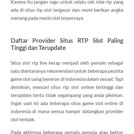
Karena itu jangan ragu untuk selalu cek nilai rtp yang
ada di situs rtp slot tergacor dan resmi berikan angka
menang pada mesin slot terpercaya
Daftar Provider Situs RTP Slot Paling
Tinggi dan Terupdate
Situs slot rtp live kerap menjadi oleh pemain sebagai
satu diantaranya rekomendasi untuk beberapa pecinta
game slot uang beneran di indonesia dalam sesaat. Tapi
demikian, mencari situs rtp slot online tertinggi dan
terupdate tentu tidak segampang yang anda pikirkan.
Ingat saat ini ada beberapa situs game slot online di
indonesia di mana semua hampir datangkan provider
slot terbaik.
Pada akhirnya beberapa pemain pemula atau bettor