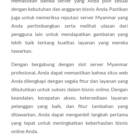
memastikan bahwa server yang Anda pilih sesuai
dengan kebutuhan dan anggaran bisnis Anda. Pastikan
juga untuk memeriksa reputasi server Myanmar yang
Anda pertimbangkan serta melihat ulasan dari
pengguna lain untuk mendapatkan gambaran yang
lebih baik tentang kualitas layanan yang mereka
tawarkan.
Dengan bergabung dengan slot server Myanmar
profesional, Anda dapat memastikan bahwa situs web
Anda dilengkapi dengan segala fitur dan layanan yang
dibutuhkan untuk sukses dalam bisnis online. Dengan
keandalan, kecepatan akses, ketersediaan layanan
pelanggan yang baik, dan fitur tambahan yang
ditawarkan, Anda dapat mengambil langkah pertama
yang tepat untuk meningkatkan keberhasilan bisnis
online Anda.