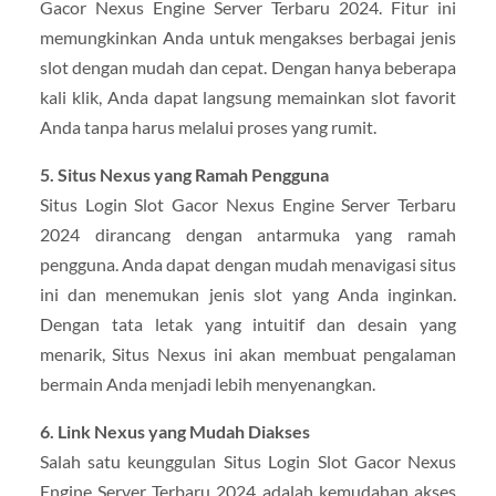
Gacor Nexus Engine Server Terbaru 2024. Fitur ini
memungkinkan Anda untuk mengakses berbagai jenis
slot dengan mudah dan cepat. Dengan hanya beberapa
kali klik, Anda dapat langsung memainkan slot favorit
Anda tanpa harus melalui proses yang rumit.
5. Situs Nexus yang Ramah Pengguna
Situs Login Slot Gacor Nexus Engine Server Terbaru
2024 dirancang dengan antarmuka yang ramah
pengguna. Anda dapat dengan mudah menavigasi situs
ini dan menemukan jenis slot yang Anda inginkan.
Dengan tata letak yang intuitif dan desain yang
menarik, Situs Nexus ini akan membuat pengalaman
bermain Anda menjadi lebih menyenangkan.
6. Link Nexus yang Mudah Diakses
Salah satu keunggulan Situs Login Slot Gacor Nexus
Engine Server Terbaru 2024 adalah kemudahan akses