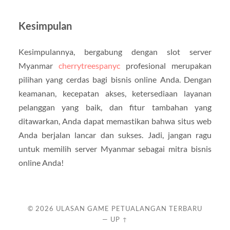
Kesimpulan
Kesimpulannya, bergabung dengan slot server
Myanmar
cherrytreespanyc
profesional merupakan
pilihan yang cerdas bagi bisnis online Anda. Dengan
keamanan, kecepatan akses, ketersediaan layanan
pelanggan yang baik, dan fitur tambahan yang
ditawarkan, Anda dapat memastikan bahwa situs web
Anda berjalan lancar dan sukses. Jadi, jangan ragu
untuk memilih server Myanmar sebagai mitra bisnis
online Anda!
© 2026
ULASAN GAME PETUALANGAN TERBARU
—
UP ↑