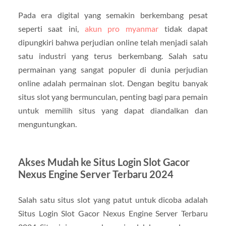
Pada era digital yang semakin berkembang pesat
seperti saat ini,
akun pro myanmar
tidak dapat
dipungkiri bahwa perjudian online telah menjadi salah
satu industri yang terus berkembang. Salah satu
permainan yang sangat populer di dunia perjudian
online adalah permainan slot. Dengan begitu banyak
situs slot yang bermunculan, penting bagi para pemain
untuk memilih situs yang dapat diandalkan dan
menguntungkan.
Akses Mudah ke Situs Login Slot Gacor
Nexus Engine Server Terbaru 2024
Salah satu situs slot yang patut untuk dicoba adalah
Situs Login Slot Gacor Nexus Engine Server Terbaru