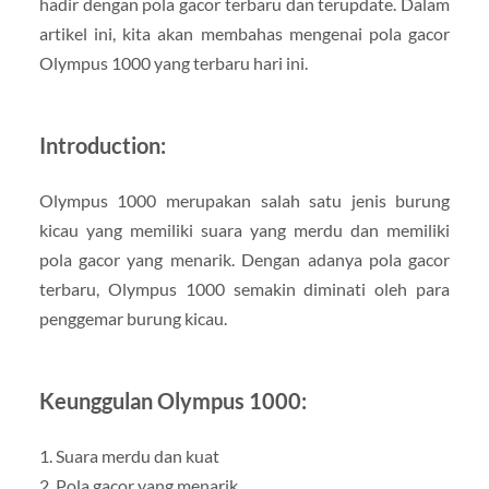
hadir dengan pola gacor terbaru dan terupdate. Dalam
artikel ini, kita akan membahas mengenai pola gacor
Olympus 1000 yang terbaru hari ini.
Introduction:
Olympus 1000 merupakan salah satu jenis burung
kicau yang memiliki suara yang merdu dan memiliki
pola gacor yang menarik. Dengan adanya pola gacor
terbaru, Olympus 1000 semakin diminati oleh para
penggemar burung kicau.
Keunggulan Olympus 1000:
1. Suara merdu dan kuat
2. Pola gacor yang menarik