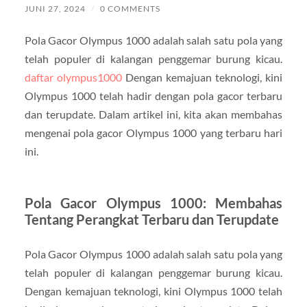
JUNI 27, 2024
/
0 COMMENTS
Pola Gacor Olympus 1000 adalah salah satu pola yang
telah populer di kalangan penggemar burung kicau.
daftar olympus1000
Dengan kemajuan teknologi, kini
Olympus 1000 telah hadir dengan pola gacor terbaru
dan terupdate. Dalam artikel ini, kita akan membahas
mengenai pola gacor Olympus 1000 yang terbaru hari
ini.
Pola Gacor Olympus 1000: Membahas
Tentang Perangkat Terbaru dan Terupdate
Pola Gacor Olympus 1000 adalah salah satu pola yang
telah populer di kalangan penggemar burung kicau.
Dengan kemajuan teknologi, kini Olympus 1000 telah