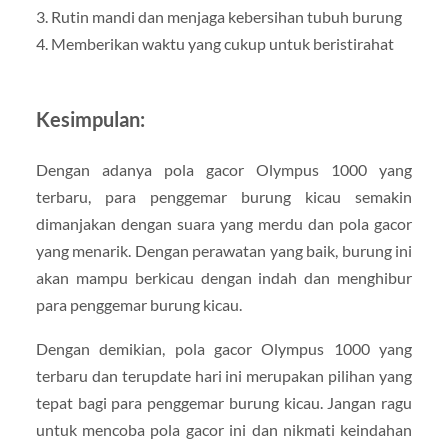
3. Rutin mandi dan menjaga kebersihan tubuh burung
4. Memberikan waktu yang cukup untuk beristirahat
Kesimpulan:
Dengan adanya pola gacor Olympus 1000 yang
terbaru, para penggemar burung kicau semakin
dimanjakan dengan suara yang merdu dan pola gacor
yang menarik. Dengan perawatan yang baik, burung ini
akan mampu berkicau dengan indah dan menghibur
para penggemar burung kicau.
Dengan demikian, pola gacor Olympus 1000 yang
terbaru dan terupdate hari ini merupakan pilihan yang
tepat bagi para penggemar burung kicau. Jangan ragu
untuk mencoba pola gacor ini dan nikmati keindahan