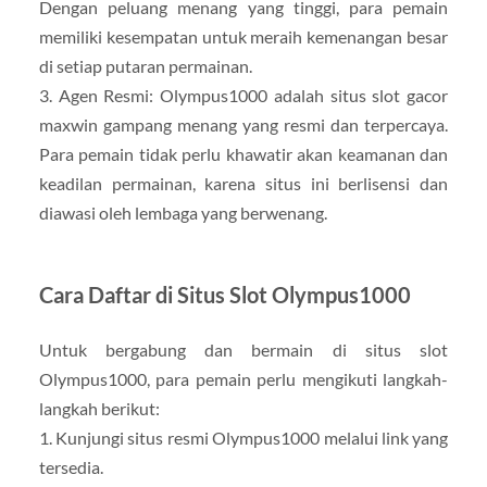
Dengan peluang menang yang tinggi, para pemain
memiliki kesempatan untuk meraih kemenangan besar
di setiap putaran permainan.
3. Agen Resmi: Olympus1000 adalah situs slot gacor
maxwin gampang menang yang resmi dan terpercaya.
Para pemain tidak perlu khawatir akan keamanan dan
keadilan permainan, karena situs ini berlisensi dan
diawasi oleh lembaga yang berwenang.
Cara Daftar di Situs Slot Olympus1000
Untuk bergabung dan bermain di situs slot
Olympus1000, para pemain perlu mengikuti langkah-
langkah berikut:
1. Kunjungi situs resmi Olympus1000 melalui link yang
tersedia.