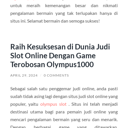
untuk meraih kemenangan besar dan nikmati
pengalaman bermain yang tak terlupakan hanya di
situs ini. Selamat bermain dan semoga sukses!
Raih Kesuksesan di Dunia Judi
Slot Online Dengan Game
Terobosan Olympus1000
APRIL 29, 2024
/
0 COMMENTS
Sebagai salah satu penggemar judi online, anda pasti
sudah tidak asing lagi dengan situs judi slot online yang
populer, yaitu
olympus slot
. Situs ini telah menjadi
destinasi utama bagi para pemain judi online yang
mencari pengalaman bermain yang seru dan menarik.
Dengan berbagai game yang ditawarkan,