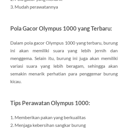
3. Mudah perawatannya
Pola Gacor Olympus 1000 yang Terbaru:
Dalam pola gacor Olympus 1000 yang terbaru, burung
ini akan memiliki suara yang lebih jernih dan
menggema. Selain itu, burung ini juga akan memiliki
variasi suara yang lebih beragam, sehingga akan
semakin menarik perhatian para penggemar burung
kicau.
Tips Perawatan Olympus 1000:
1. Memberikan pakan yang berkualitas
2. Menjaga kebersihan sangkar burung