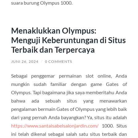
suara burung Olympus 1000.
Menaklukkan Olympus:
Menguji Keberuntungan di Situs
Terbaik dan Terpercaya
JUNI 26, 2024
/
0 COMMENTS
Sebagai penggemar permainan slot online, Anda
mungkin sudah familiar dengan game Gates of
Olympus. Tapi bagaimana jika saya memberitahu Anda
bahwa ada sebuah situs yang menawarkan
pengalaman bermain Gates of Olympus yang lebih baik
dari yang pernah Anda bayangkan? Ya, situs itu adalah
https://www.santaisabelsalonjardin.com/
1000. Situs
ini telah dikenal sebagai salah satu situs terbaik dan