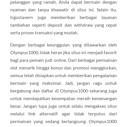
pelanggan yang ramah, Anda dapat bermain dengan
nyaman dan tanpa khawatir di situs ini. Selain itu,
Irgostavern juga memberikan berbagai layanan
tambahan seperti deposit dan withdraw yang cepat
serta proses transaksi yang mudah.
Dengan berbagai keunggulan yang ditawarkan oleh
Olympus1000, tidak heran jika situs ini menjadi favorit
bagi para pemain judi online. Dari berbagai permainan
slot menarik hingga bonus dan promosi menggiurkan,
semua telah disiapkan untuk memberikan pengalaman
bermain yang maksimal. Jadi, jangan ragu untuk
bergabung dan daftar di Olympus1000 sekarang juga
untuk mendapatkan kesempatan meraih kemenangan
besar. Jangan lupa juga untuk selalu mengakses situs
melalui link alternatif agar tidak terputus dari
permainan yang sedang berlangsung. Olympus1000