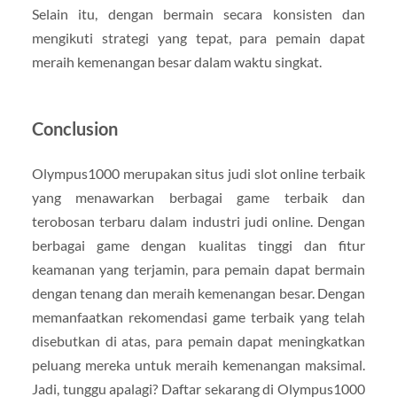
Selain itu, dengan bermain secara konsisten dan
mengikuti strategi yang tepat, para pemain dapat
meraih kemenangan besar dalam waktu singkat.
Conclusion
Olympus1000 merupakan situs judi slot online terbaik
yang menawarkan berbagai game terbaik dan
terobosan terbaru dalam industri judi online. Dengan
berbagai game dengan kualitas tinggi dan fitur
keamanan yang terjamin, para pemain dapat bermain
dengan tenang dan meraih kemenangan besar. Dengan
memanfaatkan rekomendasi game terbaik yang telah
disebutkan di atas, para pemain dapat meningkatkan
peluang mereka untuk meraih kemenangan maksimal.
Jadi, tunggu apalagi? Daftar sekarang di Olympus1000