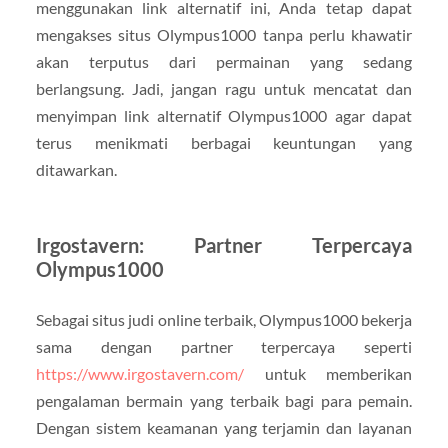
menggunakan link alternatif ini, Anda tetap dapat
mengakses situs Olympus1000 tanpa perlu khawatir
akan terputus dari permainan yang sedang
berlangsung. Jadi, jangan ragu untuk mencatat dan
menyimpan link alternatif Olympus1000 agar dapat
terus menikmati berbagai keuntungan yang
ditawarkan.
Irgostavern: Partner Terpercaya
Olympus1000
Sebagai situs judi online terbaik, Olympus1000 bekerja
sama dengan partner terpercaya seperti
https://www.irgostavern.com/
untuk memberikan
pengalaman bermain yang terbaik bagi para pemain.
Dengan sistem keamanan yang terjamin dan layanan