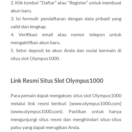
2. Klik tombol “Daftar” atau “Register” untuk membuat
akun baru.
3. Isi formulir pendaftaran dengan data pribadi yang
valid dan lengkap.
4. Verifikasi email atau nomor telepon untuk
mengaktifkan akun baru.
5. Setor deposit ke akun Anda dan mulai bermain di
situs slot Olympus1000.
Link Resmi Situs Slot Olympus1000
Para pemain dapat mengakses situs slot Olympus1000
melalui link resmi berikut: [www.olympus1000.com]
(www.olympus1000.com). Pastikan untuk hanya
mengunjungi situs resmi dan menghindari situs-situs
palsu yang dapat merugikan Anda.