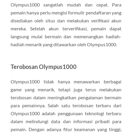
Olympus1000 sangatlah mudah dan cepat. Para
pemain hanya perlu mengisi formulir pendaftaran yang
disediakan oleh situs dan melakukan verifikasi akun
mereka. Setelah akun terverifikasi, pemain dapat
langsung mulai bermain dan memenangkan hadiah-
hadiah menarik yang ditawarkan oleh Olympus1000.
Terobosan Olympus1000
Olympus1000 tidak hanya menawarkan berbagai
game yang menarik, tetapi juga terus melakukan
terobosan dalam meningkatkan pengalaman bermain
para pemainnya. Salah satu terobosan terbaru dari
Olympus1000 adalah penggunaan teknologi terbaru
dalam melindungi data dan informasi pribadi para
pemain. Dengan adanya fitur keamanan yang tinggi,