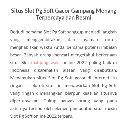
Situs Slot Pg Soft Gacor Gampang Menang
Terpercaya dan Resmi
Berjudi bersama Slot Pg Soft sanggup menjadi langkah
yang menggembirakan dan nyaman untuk
menghabiskan waktu Anda, bersama potensi imbalan
besar. Banyak orang mencari mengetahui berkenaan
situs Slot
mahjong ways
online 2022 paling baik di
Indonesia dikarenakan alasan yang disebutkan.
Menemukan situs Slot Pg Soft gacor di Internet itu
ringan – seluruh situs ini menawarkan Slot Pg Soft
yang ringan dimenangkan, biarpun keaslian situsnya
dipertanyakan. Cukup banyak orang yang pada
akhirnya tertipu oleh elemen pembuatan situs mesin
Slot Pg Soft online 2022 terbaru.