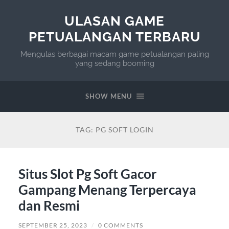
ULASAN GAME
PETUALANGAN TERBARU
Mengulas berbagai macam game petualangan paling
yang sedang booming
SHOW MENU
TAG:
PG SOFT LOGIN
Situs Slot Pg Soft Gacor
Gampang Menang Terpercaya
dan Resmi
SEPTEMBER 25, 2023
/
0 COMMENTS