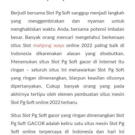
Berjudi bersama Slot Pg Soft sanggup menjadi langkah
yang menggembirakan dan nyaman untuk
menghabiskan waktu Anda, bersama potensi imbalan
besar. Banyak orang mencari mengetahui berkenaan
situs Slot
mahjong ways
online 2022 paling baik di
Indonesia dikarenakan alasan yang disebutkan.
Menemukan situs Slot Pg Soft gacor di Internet itu
ringan – seluruh situs ini menawarkan Slot Pg Soft
yang ringan dimenangkan, biarpun keaslian situsnya
dipertanyakan. Cukup banyak orang yang pada
akhirnya tertipu oleh elemen pembuatan situs mesin
Slot Pg Soft online 2022 terbaru.
Situs Slot Pg Soft gacor yang ringan dimenangkan Slot
Pg Soft GACOR adalah keliru satu situs mesin Slot Pg
Soft online terpercaya di Indonesia dan hari ini