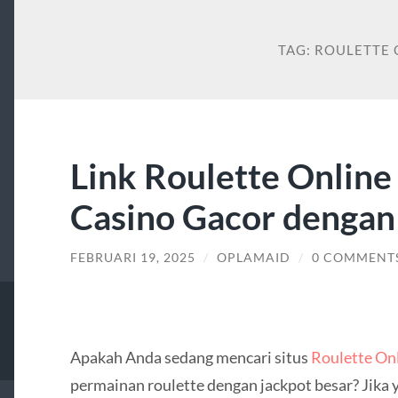
TAG:
ROULETTE 
Link Roulette Online 
Casino Gacor dengan
FEBRUARI 19, 2025
/
OPLAMAID
/
0 COMMENT
Apakah Anda sedang mencari situs
Roulette Onl
permainan roulette dengan jackpot besar? Jika 