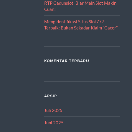
RTP Gadunslot: Biar Main Slot Makin
Cuan!
Mengidentifikasi Situs Slot777
Terbaik: Bukan Sekadar Klaim “Gacor”
KOMENTAR TERBARU
ARSIP
Juli 2025
Juni 2025