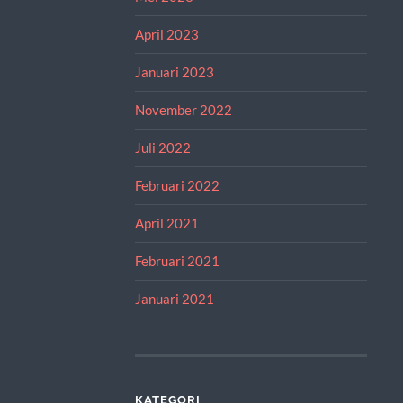
April 2023
Januari 2023
November 2022
Juli 2022
Februari 2022
April 2021
Februari 2021
Januari 2021
KATEGORI