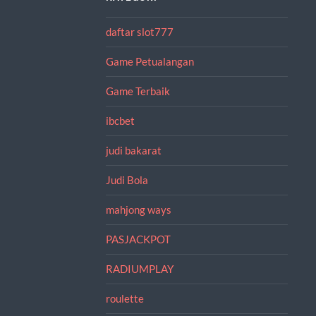
daftar slot777
Game Petualangan
Game Terbaik
ibcbet
judi bakarat
Judi Bola
mahjong ways
PASJACKPOT
RADIUMPLAY
roulette