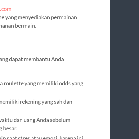
e.com
nline yang menyediakan permainan
amanan bermain.
e yang dapat membantu Anda
eja roulette yang memiliki odds yang
memiliki rekening yang sah dan
 waktu dan uang Anda sebelum
 besar.
in saat stres atau emosi, karena ini