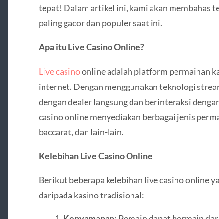
tepat! Dalam artikel ini, kami akan membahas te
paling gacor dan populer saat ini.
Apa itu Live Casino Online?
Live casino
online adalah platform permainan ka
internet. Dengan menggunakan teknologi strea
dengan dealer langsung dan berinteraksi dengan 
casino online menyediakan berbagai jenis perma
baccarat, dan lain-lain.
Kelebihan Live Casino Online
Berikut beberapa kelebihan live casino online
daripada kasino tradisional:
Kenyamanan
: Pemain dapat bermain dar