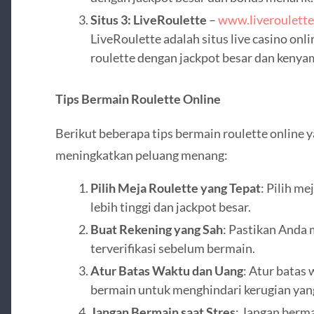
Situs 3: LiveRoulette
–
www.liveroulett
LiveRoulette adalah situs live casino o
roulette dengan jackpot besar dan keny
Tips Bermain Roulette Online
Berikut beberapa tips bermain roulette onlin
meningkatkan peluang menang:
Pilih Meja Roulette yang Tepat
: Pilih m
lebih tinggi dan jackpot besar.
Buat Rekening yang Sah
: Pastikan Anda 
terverifikasi sebelum bermain.
Atur Batas Waktu dan Uang
: Atur batas
bermain untuk menghindari kerugian yang
Jangan Bermain saat Stres
: Jangan berma