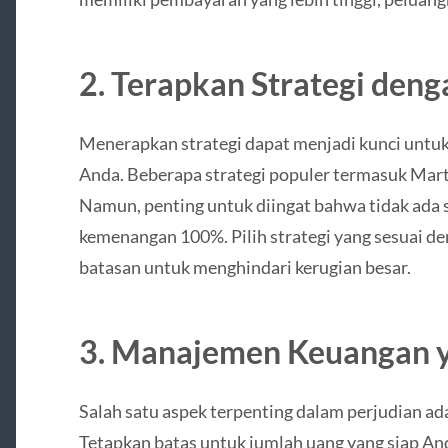
2. Terapkan Strategi deng
Menerapkan strategi dapat menjadi kunci unt
Anda. Beberapa strategi populer termasuk Marti
Namun, penting untuk diingat bahwa tidak ada 
kemenangan 100%. Pilih strategi yang sesuai d
batasan untuk menghindari kerugian besar.
3. Manajemen Keuangan y
Salah satu aspek terpenting dalam perjudian a
Tetapkan batas untuk jumlah uang yang siap And