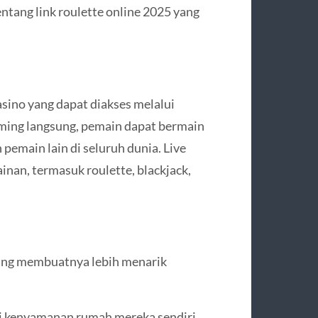
ntang link roulette online 2025 yang
sino yang dapat diakses melalui
ming langsung, pemain dapat bermain
pemain lain di seluruh dunia. Live
inan, termasuk roulette, blackjack,
 yang membuatnya lebih menarik
i kenyamanan rumah mereka sendiri.