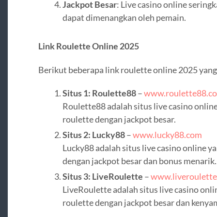
Jackpot Besar
: Live casino online serin
dapat dimenangkan oleh pemain.
Link Roulette Online 2025
Berikut beberapa link roulette online 2025 yang 
Situs 1: Roulette88
–
www.roulette88.c
Roulette88 adalah situs live casino onl
roulette dengan jackpot besar.
Situs 2: Lucky88
–
www.lucky88.com
Lucky88 adalah situs live casino online 
dengan jackpot besar dan bonus menarik.
Situs 3: LiveRoulette
–
www.liveroulett
LiveRoulette adalah situs live casino o
roulette dengan jackpot besar dan keny