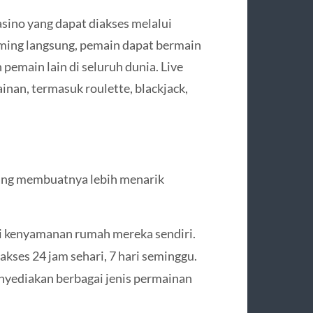
sino yang dapat diakses melalui
ming langsung, pemain dapat bermain
pemain lain di seluruh dunia. Live
inan, termasuk roulette, blackjack,
 yang membuatnya lebih menarik
i kenyamanan rumah mereka sendiri.
iakses 24 jam sehari, 7 hari seminggu.
enyediakan berbagai jenis permainan