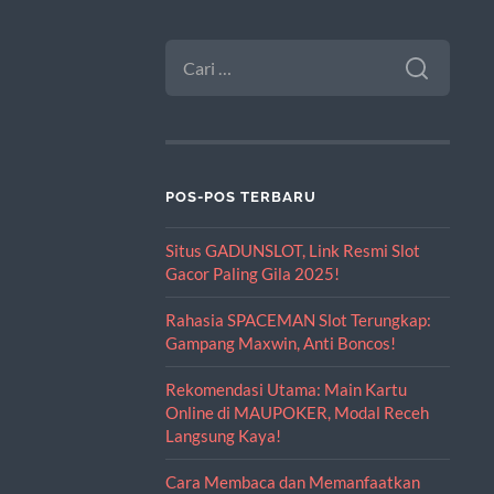
CARI
UNTUK:
POS-POS TERBARU
Situs GADUNSLOT, Link Resmi Slot
Gacor Paling Gila 2025!
Rahasia SPACEMAN Slot Terungkap:
Gampang Maxwin, Anti Boncos!
Rekomendasi Utama: Main Kartu
Online di MAUPOKER, Modal Receh
Langsung Kaya!
Cara Membaca dan Memanfaatkan