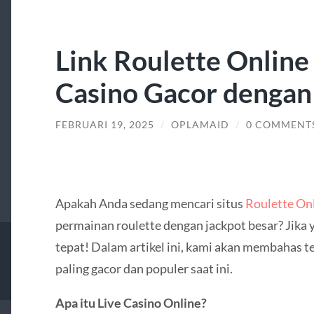
Link Roulette Online 
Casino Gacor dengan
FEBRUARI 19, 2025
/
OPLAMAID
/
0 COMMENT
Apakah Anda sedang mencari situs
Roulette Onl
permainan roulette dengan jackpot besar? Jika 
tepat! Dalam artikel ini, kami akan membahas te
paling gacor dan populer saat ini.
Apa itu Live Casino Online?