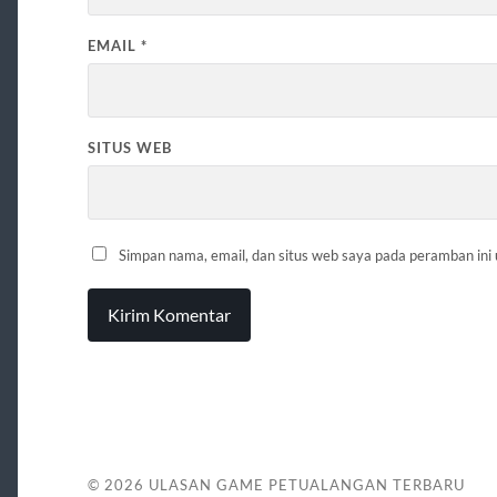
EMAIL
*
SITUS WEB
Simpan nama, email, dan situs web saya pada peramban ini
© 2026
ULASAN GAME PETUALANGAN TERBARU