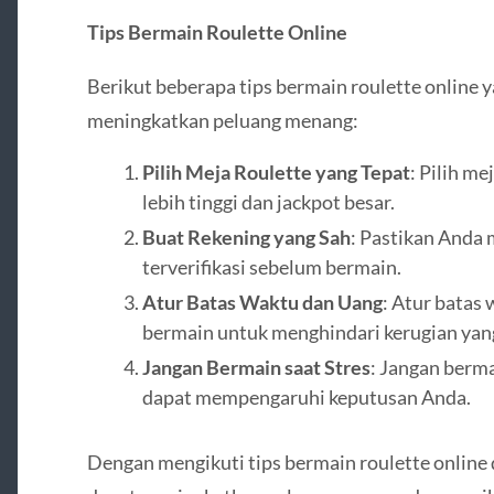
Tips Bermain Roulette Online
Berikut beberapa tips bermain roulette onlin
meningkatkan peluang menang:
Pilih Meja Roulette yang Tepat
: Pilih m
lebih tinggi dan jackpot besar.
Buat Rekening yang Sah
: Pastikan Anda 
terverifikasi sebelum bermain.
Atur Batas Waktu dan Uang
: Atur batas
bermain untuk menghindari kerugian yang
Jangan Bermain saat Stres
: Jangan berma
dapat mempengaruhi keputusan Anda.
Dengan mengikuti tips bermain roulette online 