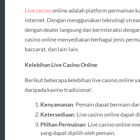
Live casino
online adalah platform permainan ka
internet. Dengan menggunakan teknologi strea
dengan dealer langsung dan berinteraksi dengan 
casino online menyediakan berbagai jenis perma
baccarat, dan lain-lain.
Kelebihan Live Casino Online
Berikut beberapa kelebihan live casino online
daripada kasino tradisional:
Kenyamanan
: Pemain dapat bermain dar
Ketersediaan
: Live casino online dapat d
Pilihan Permainan
: Live casino online m
yang dapat dipilih oleh pemain.