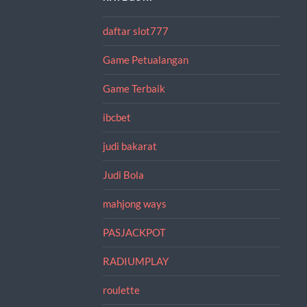
daftar slot777
Game Petualangan
Game Terbaik
ibcbet
judi bakarat
Judi Bola
mahjong ways
PASJACKPOT
RADIUMPLAY
roulette