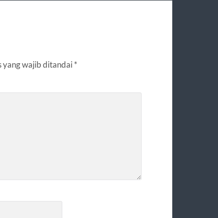
 yang wajib ditandai
*