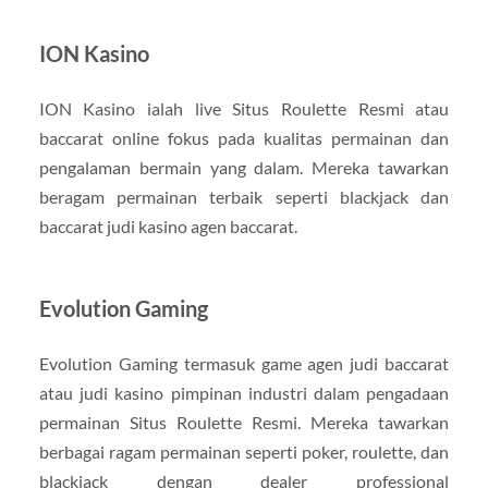
ION Kasino
ION Kasino ialah live Situs Roulette Resmi atau
baccarat online fokus pada kualitas permainan dan
pengalaman bermain yang dalam. Mereka tawarkan
beragam permainan terbaik seperti blackjack dan
baccarat judi kasino agen baccarat.
Evolution Gaming
Evolution Gaming termasuk game agen judi baccarat
atau judi kasino pimpinan industri dalam pengadaan
permainan Situs Roulette Resmi. Mereka tawarkan
berbagai ragam permainan seperti poker, roulette, dan
blackjack dengan dealer professional