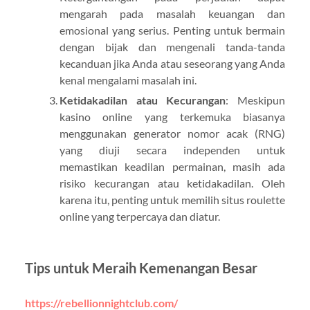
mengarah pada masalah keuangan dan
emosional yang serius. Penting untuk bermain
dengan bijak dan mengenali tanda-tanda
kecanduan jika Anda atau seseorang yang Anda
kenal mengalami masalah ini.
Ketidakadilan atau Kecurangan
: Meskipun
kasino online yang terkemuka biasanya
menggunakan generator nomor acak (RNG)
yang diuji secara independen untuk
memastikan keadilan permainan, masih ada
risiko kecurangan atau ketidakadilan. Oleh
karena itu, penting untuk memilih situs roulette
online yang terpercaya dan diatur.
Tips untuk Meraih Kemenangan Besar
https://rebellionnightclub.com/