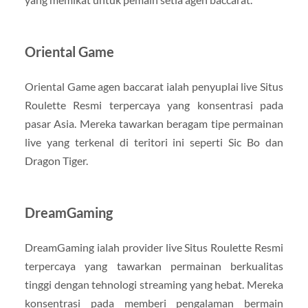
Oriental Game
Oriental Game agen baccarat ialah penyuplai live Situs
Roulette Resmi terpercaya yang konsentrasi pada
pasar Asia. Mereka tawarkan beragam tipe permainan
live yang terkenal di teritori ini seperti Sic Bo dan
Dragon Tiger.
DreamGaming
DreamGaming ialah provider live Situs Roulette Resmi
terpercaya yang tawarkan permainan berkualitas
tinggi dengan tehnologi streaming yang hebat. Mereka
konsentrasi pada memberi pengalaman bermain