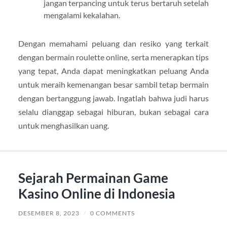
jangan terpancing untuk terus bertaruh setelah
mengalami kekalahan.
Dengan memahami peluang dan resiko yang terkait
dengan bermain roulette online, serta menerapkan tips
yang tepat, Anda dapat meningkatkan peluang Anda
untuk meraih kemenangan besar sambil tetap bermain
dengan bertanggung jawab. Ingatlah bahwa judi harus
selalu dianggap sebagai hiburan, bukan sebagai cara
untuk menghasilkan uang.
Sejarah Permainan Game
Kasino Online di Indonesia
DESEMBER 8, 2023
/
0 COMMENTS