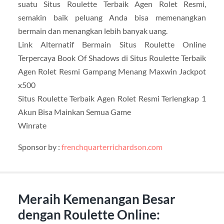
suatu Situs Roulette Terbaik Agen Rolet Resmi,
semakin baik peluang Anda bisa memenangkan
bermain dan menangkan lebih banyak uang.
Link Alternatif Bermain Situs Roulette Online
Terpercaya Book Of Shadows di Situs Roulette Terbaik
Agen Rolet Resmi Gampang Menang Maxwin Jackpot
x500
Situs Roulette Terbaik Agen Rolet Resmi Terlengkap 1
Akun Bisa Mainkan Semua Game
Winrate
Sponsor by :
frenchquarterrichardson.com
Meraih Kemenangan Besar
dengan Roulette Online: