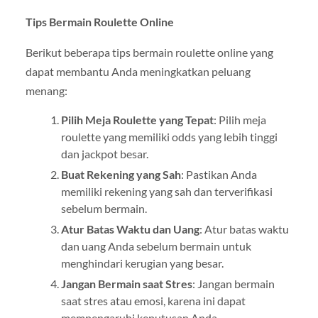
Tips Bermain Roulette Online
Berikut beberapa tips bermain roulette online yang
dapat membantu Anda meningkatkan peluang
menang:
Pilih Meja Roulette yang Tepat
: Pilih meja
roulette yang memiliki odds yang lebih tinggi
dan jackpot besar.
Buat Rekening yang Sah
: Pastikan Anda
memiliki rekening yang sah dan terverifikasi
sebelum bermain.
Atur Batas Waktu dan Uang
: Atur batas waktu
dan uang Anda sebelum bermain untuk
menghindari kerugian yang besar.
Jangan Bermain saat Stres
: Jangan bermain
saat stres atau emosi, karena ini dapat
mempengaruhi keputusan Anda.