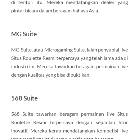
di teritori itu. Mereka mendatangkan dealer yang
pintar bicara dalam beragam bahasa Asia.
MG Suite
MG Suite, atau Microgaming Suite, ialah penyuplai live
Situs Roulette Resmi terpercaya yang telah lama ada di
industri ini. Mereka tawarkan beragam permainan live
dengan kualitas yang bisa dibuktikan.
568 Suite
568 Suite tawarkan beragam permainan live Situs
Roulette Resmi terpercaya dengan sejumlah fitur
inovatif. Mereka kerap mendatangkan kompetisi live
yang memikat untuk pemain setia agen baccarat.