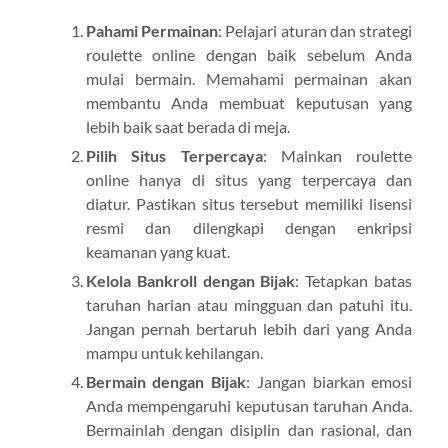
Pahami Permainan
: Pelajari aturan dan strategi
roulette online dengan baik sebelum Anda
mulai bermain. Memahami permainan akan
membantu Anda membuat keputusan yang
lebih baik saat berada di meja.
Pilih Situs Terpercaya
: Mainkan roulette
online hanya di situs yang terpercaya dan
diatur. Pastikan situs tersebut memiliki lisensi
resmi dan dilengkapi dengan enkripsi
keamanan yang kuat.
Kelola Bankroll dengan Bijak
: Tetapkan batas
taruhan harian atau mingguan dan patuhi itu.
Jangan pernah bertaruh lebih dari yang Anda
mampu untuk kehilangan.
Bermain dengan Bijak
: Jangan biarkan emosi
Anda mempengaruhi keputusan taruhan Anda.
Bermainlah dengan disiplin dan rasional, dan