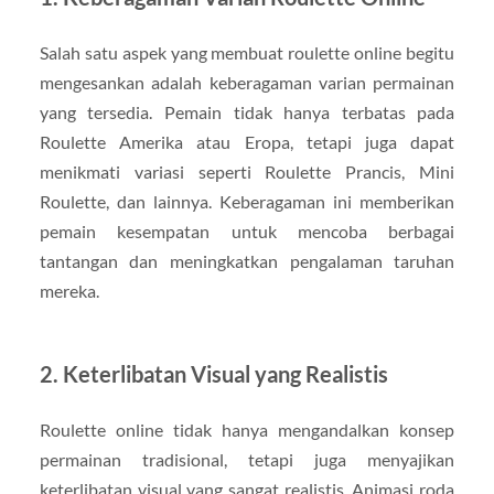
Salah satu aspek yang membuat roulette online begitu
mengesankan adalah keberagaman varian permainan
yang tersedia. Pemain tidak hanya terbatas pada
Roulette Amerika atau Eropa, tetapi juga dapat
menikmati variasi seperti Roulette Prancis, Mini
Roulette, dan lainnya. Keberagaman ini memberikan
pemain kesempatan untuk mencoba berbagai
tantangan dan meningkatkan pengalaman taruhan
mereka.
2. Keterlibatan Visual yang Realistis
Roulette online tidak hanya mengandalkan konsep
permainan tradisional, tetapi juga menyajikan
keterlibatan visual yang sangat realistis. Animasi roda