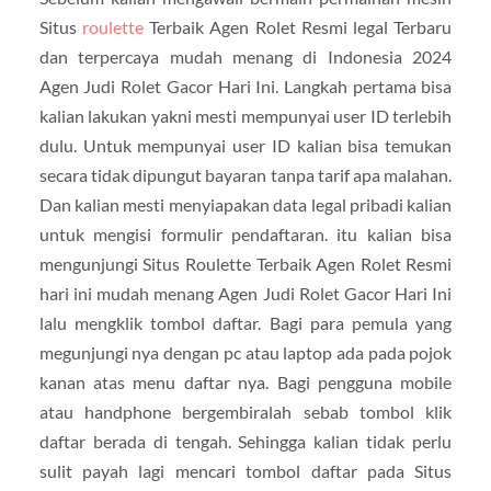
Situs
roulette
Terbaik Agen Rolet Resmi legal Terbaru
dan terpercaya mudah menang di Indonesia 2024
Agen Judi Rolet Gacor Hari Ini. Langkah pertama bisa
kalian lakukan yakni mesti mempunyai user ID terlebih
dulu. Untuk mempunyai user ID kalian bisa temukan
secara tidak dipungut bayaran tanpa tarif apa malahan.
Dan kalian mesti menyiapakan data legal pribadi kalian
untuk mengisi formulir pendaftaran. itu kalian bisa
mengunjungi Situs Roulette Terbaik Agen Rolet Resmi
hari ini mudah menang Agen Judi Rolet Gacor Hari Ini
lalu mengklik tombol daftar. Bagi para pemula yang
megunjungi nya dengan pc atau laptop ada pada pojok
kanan atas menu daftar nya. Bagi pengguna mobile
atau handphone bergembiralah sebab tombol klik
daftar berada di tengah. Sehingga kalian tidak perlu
sulit payah lagi mencari tombol daftar pada Situs