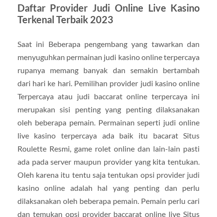
Daftar Provider Judi Online Live Kasino
Terkenal Terbaik 2023
Saat ini Beberapa pengembang yang tawarkan dan
menyuguhkan permainan judi kasino online terpercaya
rupanya memang banyak dan semakin bertambah
dari hari ke hari. Pemilihan provider judi kasino online
Terpercaya atau judi baccarat online terpercaya ini
merupakan sisi penting yang penting dilaksanakan
oleh beberapa pemain. Permainan seperti judi online
live kasino terpercaya ada baik itu bacarat Situs
Roulette Resmi, game rolet online dan lain-lain pasti
ada pada server maupun provider yang kita tentukan.
Oleh karena itu tentu saja tentukan opsi provider judi
kasino online adalah hal yang penting dan perlu
dilaksanakan oleh beberapa pemain. Pemain perlu cari
dan temukan opsi provider baccarat online live Situs