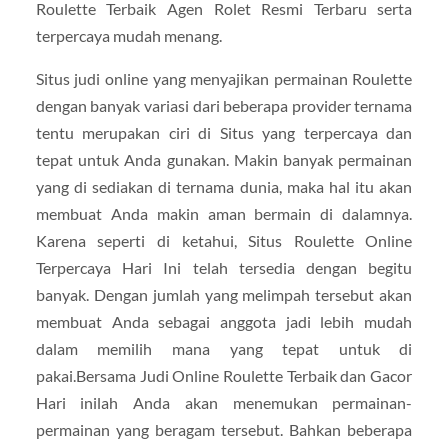
Roulette Terbaik Agen Rolet Resmi Terbaru serta
terpercaya mudah menang.
Situs judi online yang menyajikan permainan Roulette
dengan banyak variasi dari beberapa provider ternama
tentu merupakan ciri di Situs yang terpercaya dan
tepat untuk Anda gunakan. Makin banyak permainan
yang di sediakan di ternama dunia, maka hal itu akan
membuat Anda makin aman bermain di dalamnya.
Karena seperti di ketahui, Situs Roulette Online
Terpercaya Hari Ini telah tersedia dengan begitu
banyak. Dengan jumlah yang melimpah tersebut akan
membuat Anda sebagai anggota jadi lebih mudah
dalam memilih mana yang tepat untuk di
pakai.Bersama Judi Online Roulette Terbaik dan Gacor
Hari inilah Anda akan menemukan permainan-
permainan yang beragam tersebut. Bahkan beberapa