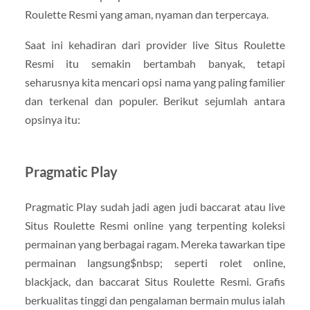
Roulette Resmi yang aman, nyaman dan terpercaya.
Saat ini kehadiran dari provider live Situs Roulette
Resmi itu semakin bertambah banyak, tetapi
seharusnya kita mencari opsi nama yang paling familier
dan terkenal dan populer. Berikut sejumlah antara
opsinya itu:
Pragmatic Play
Pragmatic Play sudah jadi agen judi baccarat atau live
Situs Roulette Resmi online yang terpenting koleksi
permainan yang berbagai ragam. Mereka tawarkan tipe
permainan langsung$nbsp; seperti rolet online,
blackjack, dan baccarat Situs Roulette Resmi. Grafis
berkualitas tinggi dan pengalaman bermain mulus ialah