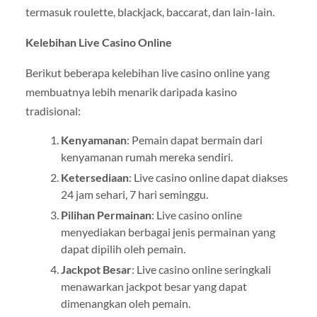
termasuk roulette, blackjack, baccarat, dan lain-lain.
Kelebihan Live Casino Online
Berikut beberapa kelebihan live casino online yang
membuatnya lebih menarik daripada kasino
tradisional:
Kenyamanan
: Pemain dapat bermain dari
kenyamanan rumah mereka sendiri.
Ketersediaan
: Live casino online dapat diakses
24 jam sehari, 7 hari seminggu.
Pilihan Permainan
: Live casino online
menyediakan berbagai jenis permainan yang
dapat dipilih oleh pemain.
Jackpot Besar
: Live casino online seringkali
menawarkan jackpot besar yang dapat
dimenangkan oleh pemain.