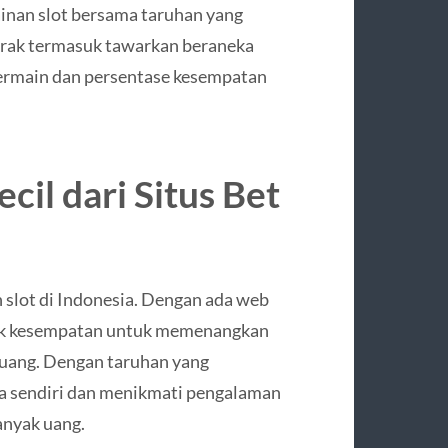
ainan slot bersama taruhan yang
erak termasuk tawarkan beraneka
ermain dan persentase kesempatan
cil dari Situs Bet
n slot di Indonesia. Dengan ada web
anyak kesempatan untuk memenangkan
 uang. Dengan taruhan yang
ka sendiri dan menikmati pengalaman
anyak uang.