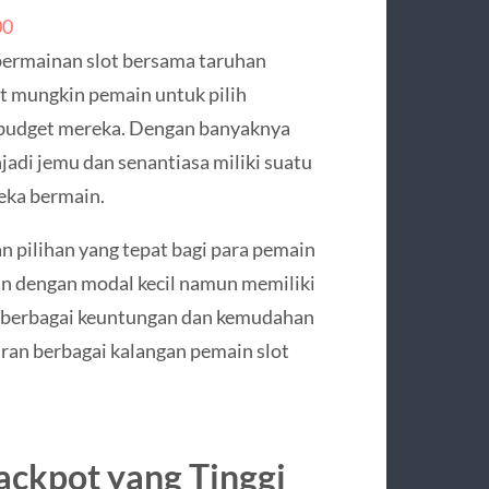
00
 permainan slot bersama taruhan
at mungkin pemain untuk pilih
 budget mereka. Dengan banyaknya
adi jemu dan senantiasa miliki suatu
reka bermain.
 pilihan yang tepat bagi para pemain
in dengan modal kecil namun memiliki
 berbagai keuntungan dan kemudahan
aran berbagai kalangan pemain slot
ackpot yang Tinggi