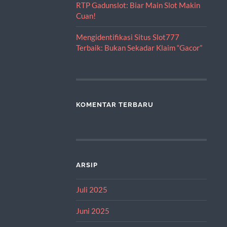
RTP Gadunslot: Biar Main Slot Makin
Cuan!
Mengidentifikasi Situs Slot777
Terbaik: Bukan Sekadar Klaim “Gacor”
KOMENTAR TERBARU
ARSIP
Juli 2025
Juni 2025