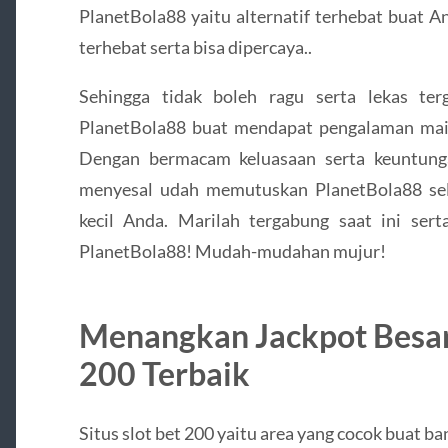
PlanetBola88 yaitu alternatif terhebat buat An
terhebat serta bisa dipercaya..
Sehingga tidak boleh ragu serta lekas te
PlanetBola88 buat mendapat pengalaman main 
Dengan bermacam keluasaan serta keuntunga
menyesal udah memutuskan PlanetBola88 sel
kecil Anda. Marilah tergabung saat ini se
PlanetBola88! Mudah-mudahan mujur!
Menangkan Jackpot Besar d
200 Terbaik
Situs slot bet 200 yaitu area yang cocok buat ba