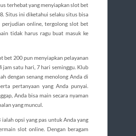
tus terhebat yang menyiapkan slot bet
. Situs ini diketahui selaku situs bisa
rjudian online, tergolong slot bet
ain tidak harus ragu buat masuk ke
ot bet 200 pun menyiapkan pelayanan
jam satu hari, 7 hari seminggu. Klub
mah dengan senang menolong Anda di
rta pertanyaan yang Anda punyai.
ggap, Anda bisa main secara nyaman
soalan yang muncul.
8 ialah opsi yang pas untuk Anda yang
ermain slot online. Dengan beragam