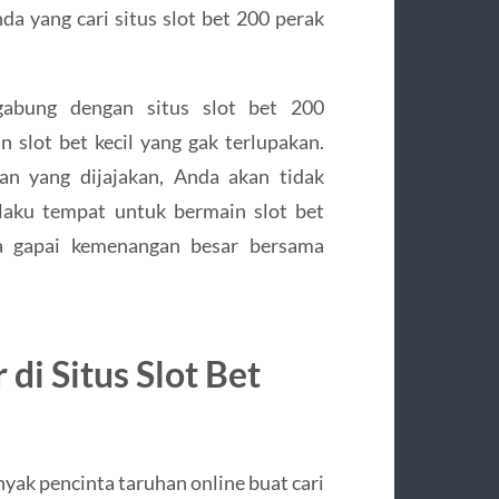
da yang cari situs slot bet 200 perak
rgabung dengan situs slot bet 200
slot bet kecil yang gak terlupakan.
n yang dijajakan, Anda akan tidak
aku tempat untuk bermain slot bet
rta gapai kemenangan besar bersama
i Situs Slot Bet
nyak pencinta taruhan online buat cari