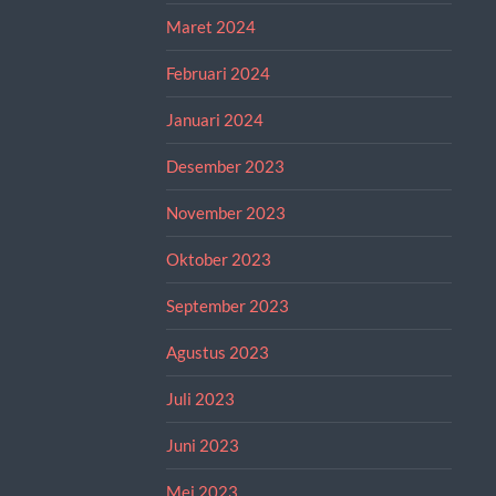
Maret 2024
Februari 2024
Januari 2024
Desember 2023
November 2023
Oktober 2023
September 2023
Agustus 2023
Juli 2023
Juni 2023
Mei 2023