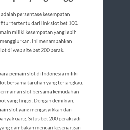
ak adalah persentase kesempatan
tur tertentu dari link slot bet 100.
ain miliki kesempatan yang lebih
 menggiurkan. Ini menambahkan
ot di web site bet 200 perak.
para pemain slot di Indonesia miliki
lot bersama taruhan yang terjangkau.
n permainan slot bersama kemudahan
ot yang tinggi. Dengan demikian,
ain slot yang mengasyikkan dan
nyak uang. Situs bet 200 perak jadi
ia yang dambakan mencari kesenangan