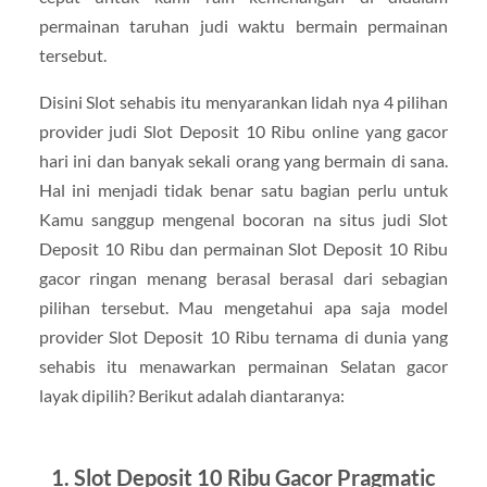
permainan taruhan judi waktu bermain permainan
tersebut.
Disini Slot sehabis itu menyarankan lidah nya 4 pilihan
provider judi Slot Deposit 10 Ribu online yang gacor
hari ini dan banyak sekali orang yang bermain di sana.
Hal ini menjadi tidak benar satu bagian perlu untuk
Kamu sanggup mengenal bocoran na situs judi Slot
Deposit 10 Ribu dan permainan Slot Deposit 10 Ribu
gacor ringan menang berasal berasal dari sebagian
pilihan tersebut. Mau mengetahui apa saja model
provider Slot Deposit 10 Ribu ternama di dunia yang
sehabis itu menawarkan permainan Selatan gacor
layak dipilih? Berikut adalah diantaranya:
1. Slot Deposit 10 Ribu Gacor Pragmatic