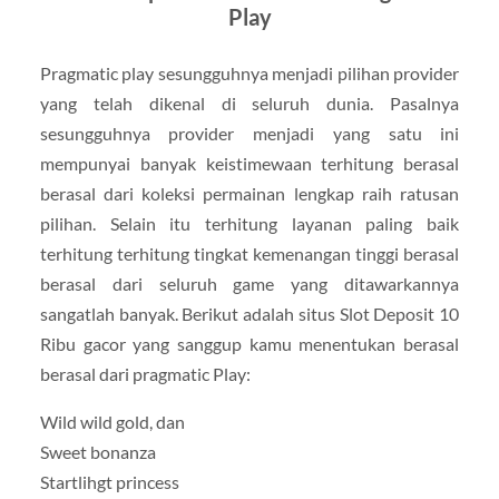
Play
Pragmatic play sesungguhnya menjadi pilihan provider
yang telah dikenal di seluruh dunia. Pasalnya
sesungguhnya provider menjadi yang satu ini
mempunyai banyak keistimewaan terhitung berasal
berasal dari koleksi permainan lengkap raih ratusan
pilihan. Selain itu terhitung layanan paling baik
terhitung terhitung tingkat kemenangan tinggi berasal
berasal dari seluruh game yang ditawarkannya
sangatlah banyak. Berikut adalah situs Slot Deposit 10
Ribu gacor yang sanggup kamu menentukan berasal
berasal dari pragmatic Play:
Wild wild gold, dan
Sweet bonanza
Startlihgt princess