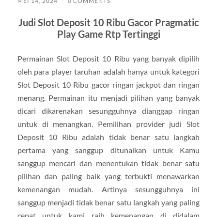
MEI 14, 2024
/
0 COMMENTS
Judi Slot Deposit 10 Ribu Gacor Pragmatic
Play Game Rtp Tertinggi
Permainan Slot Deposit 10 Ribu yang banyak dipilih
oleh para player taruhan adalah hanya untuk kategori
Slot Deposit 10 Ribu gacor ringan jackpot dan ringan
menang. Permainan itu menjadi pilihan yang banyak
dicari dikarenakan sesungguhnya dianggap ringan
untuk di menangkan. Pemilihan provider judi Slot
Deposit 10 Ribu adalah tidak benar satu langkah
pertama yang sanggup ditunaikan untuk Kamu
sanggup mencari dan menentukan tidak benar satu
pilihan dan paling baik yang terbukti menawarkan
kemenangan mudah. Artinya sesungguhnya ini
sanggup menjadi tidak benar satu langkah yang paling
cepat untuk kami raih kemenangan di didalam