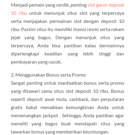
Menjadi pemain yang cerdik, penting
slot gacor deposit
10 ribu
untuk menunjuk situs slot yang terpercaya
serta menjajakan permainan slot dengan deposit 10
ribu. Pastini situs itu memiliki lisensi resmi serta rekam
jejak yang bagus. Dengan menunjuk situs yang
terpercaya, Anda bisa pastikan kalau bermainnya
diperlengkapi keadilan yang lebih tinggi dan
pembayaran yang cocok.
2. Menggunakan Bonus serta Promo
Sangat penting untuk manfaatkan bonus serta promo
yang ditawari sama situs slot deposit 10 ribu. Bonus
seperti deposit awal mula, cashback, dan perputaran
gratis bakal menaikkan kemungkinan Anda untuk
memenangkan jackpot . Sehingga, Anda pastikan agar
meneliti yang bagus buat mendapati situs yang
tawarkan bonus yang memberikan keuntungan.