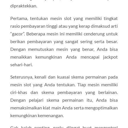
dipraktekkan.
Pertama, tentukan mesin slot yang memiliki tingkat
rasio pembayaran tinggi atau yang kerap dimaksud arti
“gacor”. Beberapa mesin ini memiliki cenderung untuk
berikan pembayaran yang sangat sering serta besar.
Dengan memutuskan mesin yang benar, Anda bisa
menaikkan kemungkinan Anda mencapai jackpot
sehari-hari.
Seterusnya, kenali dan kuasai skema permainan pada
mesin slot yang Anda tentukan. Tiap mesin memiliki
ciri-khas dan skema pembayaran yang berlainan.
Dengan pelajari skema permainan itu, Anda bisa
memaksimalkan kiat main Anda serta mengoptimalkan
kemungkinan kemenangan.
Gak kalah penting, perlu diingat buat mengontrol