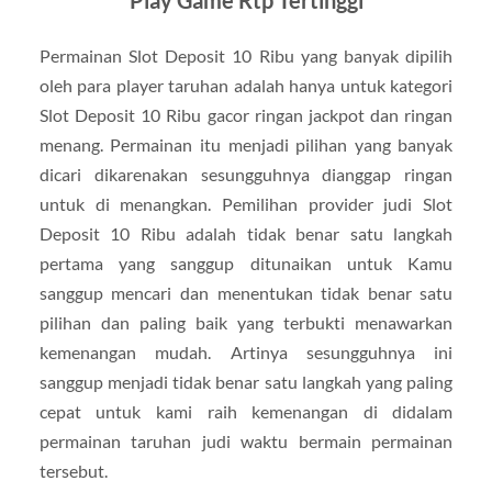
Permainan Slot Deposit 10 Ribu yang banyak dipilih
oleh para player taruhan adalah hanya untuk kategori
Slot Deposit 10 Ribu gacor ringan jackpot dan ringan
menang. Permainan itu menjadi pilihan yang banyak
dicari dikarenakan sesungguhnya dianggap ringan
untuk di menangkan. Pemilihan provider judi Slot
Deposit 10 Ribu adalah tidak benar satu langkah
pertama yang sanggup ditunaikan untuk Kamu
sanggup mencari dan menentukan tidak benar satu
pilihan dan paling baik yang terbukti menawarkan
kemenangan mudah. Artinya sesungguhnya ini
sanggup menjadi tidak benar satu langkah yang paling
cepat untuk kami raih kemenangan di didalam
permainan taruhan judi waktu bermain permainan
tersebut.