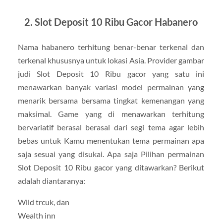
2. Slot Deposit 10 Ribu Gacor Habanero
Nama habanero terhitung benar-benar terkenal dan
terkenal khususnya untuk lokasi Asia. Provider gambar
judi Slot Deposit 10 Ribu gacor yang satu ini
menawarkan banyak variasi model permainan yang
menarik bersama bersama tingkat kemenangan yang
maksimal. Game yang di menawarkan terhitung
bervariatif berasal berasal dari segi tema agar lebih
bebas untuk Kamu menentukan tema permainan apa
saja sesuai yang disukai. Apa saja Pilihan permainan
Slot Deposit 10 Ribu gacor yang ditawarkan? Berikut
adalah diantaranya:
Wild trcuk, dan
Wealth inn