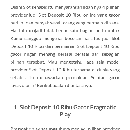
Disini Slot sehabis itu menyarankan lidah nya 4 pilihan
provider judi Slot Deposit 10 Ribu online yang gacor
hari ini dan banyak sekali orang yang bermain di sana.
Hal ini menjadi tidak benar satu bagian perlu untuk
Kamu sanggup mengenal bocoran na situs judi Slot
Deposit 10 Ribu dan permainan Slot Deposit 10 Ribu
gacor ringan menang berasal berasal dari sebagian
pilihan tersebut. Mau mengetahui apa saja model
provider Slot Deposit 10 Ribu ternama di dunia yang
sehabis itu menawarkan permainan Selatan gacor
layak dipilih? Berikut adalah diantaranya:
1. Slot Deposit 10 Ribu Gacor Pragmatic
Play
Pragmatic play sesungguhnya menjadi pilihan provider