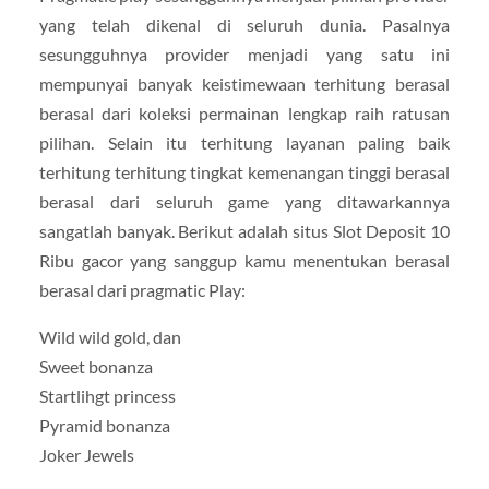
yang telah dikenal di seluruh dunia. Pasalnya
sesungguhnya provider menjadi yang satu ini
mempunyai banyak keistimewaan terhitung berasal
berasal dari koleksi permainan lengkap raih ratusan
pilihan. Selain itu terhitung layanan paling baik
terhitung terhitung tingkat kemenangan tinggi berasal
berasal dari seluruh game yang ditawarkannya
sangatlah banyak. Berikut adalah situs Slot Deposit 10
Ribu gacor yang sanggup kamu menentukan berasal
berasal dari pragmatic Play:
Wild wild gold, dan
Sweet bonanza
Startlihgt princess
Pyramid bonanza
Joker Jewels