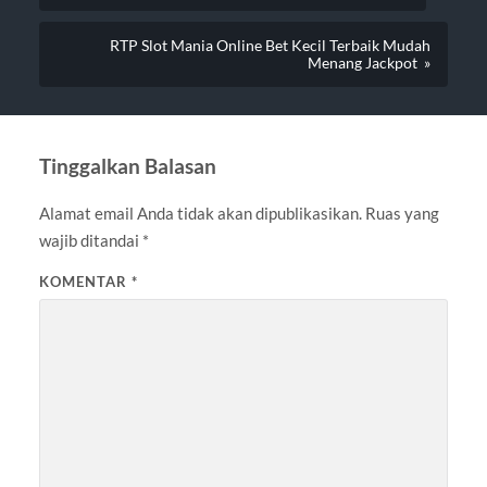
RTP Slot Mania Online Bet Kecil Terbaik Mudah
Menang Jackpot »
Tinggalkan Balasan
Alamat email Anda tidak akan dipublikasikan.
Ruas yang
wajib ditandai
*
KOMENTAR
*