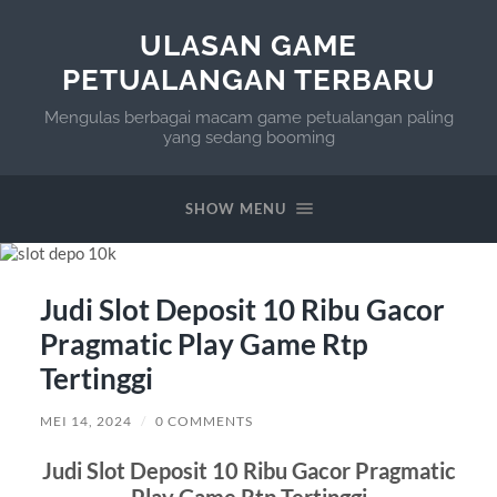
ULASAN GAME
PETUALANGAN TERBARU
Mengulas berbagai macam game petualangan paling
yang sedang booming
SHOW MENU
Judi Slot Deposit 10 Ribu Gacor
Pragmatic Play Game Rtp
Tertinggi
MEI 14, 2024
/
0 COMMENTS
Judi Slot Deposit 10 Ribu Gacor Pragmatic
Play Game Rtp Tertinggi