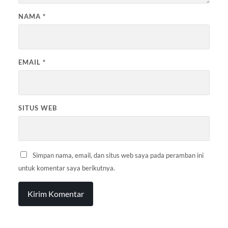
NAMA
*
EMAIL
*
SITUS WEB
Simpan nama, email, dan situs web saya pada peramban ini
untuk komentar saya berikutnya.