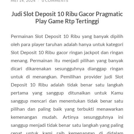
MEI 14, 2024
/
0 COMMENTS
Judi Slot Deposit 10 Ribu Gacor Pragmatic
Play Game Rtp Tertinggi
Permainan Slot Deposit 10 Ribu yang banyak dipilih
oleh para player taruhan adalah hanya untuk kategori
Slot Deposit 10 Ribu gacor ringan jackpot dan ringan
menang. Permainan itu menjadi pilihan yang banyak
dicari dikarenakan sesungguhnya dianggap ringan
untuk di menangkan. Pemilihan provider judi Slot
Deposit 10 Ribu adalah tidak benar satu langkah
pertama yang sanggup ditunaikan untuk Kamu
sanggup mencari dan menentukan tidak benar satu
pilihan dan paling baik yang terbukti menawarkan
kemenangan mudah. Artinya sesungguhnya ini
sanggup menjadi tidak benar satu langkah yang paling
cepat untuk kami raih kemenangan di didalam