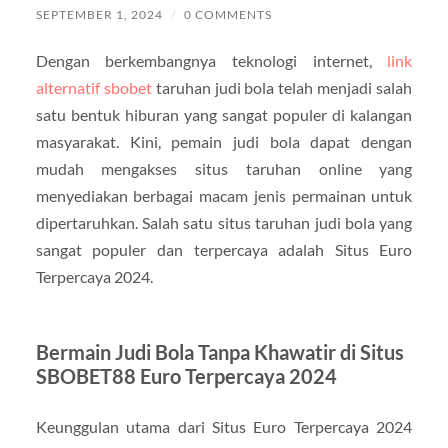
SEPTEMBER 1, 2024
/
0 COMMENTS
Dengan berkembangnya teknologi internet,
link
alternatif sbobet
taruhan judi bola telah menjadi salah
satu bentuk hiburan yang sangat populer di kalangan
masyarakat. Kini, pemain judi bola dapat dengan
mudah mengakses situs taruhan online yang
menyediakan berbagai macam jenis permainan untuk
dipertaruhkan. Salah satu situs taruhan judi bola yang
sangat populer dan terpercaya adalah Situs Euro
Terpercaya 2024.
Bermain Judi Bola Tanpa Khawatir di Situs
SBOBET88 Euro Terpercaya 2024
Keunggulan utama dari Situs Euro Terpercaya 2024