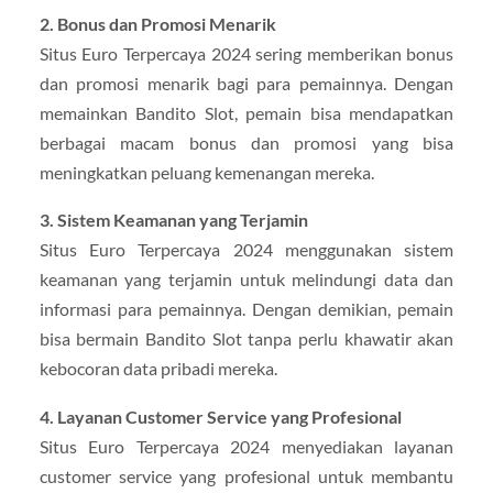
2. Bonus dan Promosi Menarik
Situs Euro Terpercaya 2024 sering memberikan bonus
dan promosi menarik bagi para pemainnya. Dengan
memainkan Bandito Slot, pemain bisa mendapatkan
berbagai macam bonus dan promosi yang bisa
meningkatkan peluang kemenangan mereka.
3. Sistem Keamanan yang Terjamin
Situs Euro Terpercaya 2024 menggunakan sistem
keamanan yang terjamin untuk melindungi data dan
informasi para pemainnya. Dengan demikian, pemain
bisa bermain Bandito Slot tanpa perlu khawatir akan
kebocoran data pribadi mereka.
4. Layanan Customer Service yang Profesional
Situs Euro Terpercaya 2024 menyediakan layanan
customer service yang profesional untuk membantu