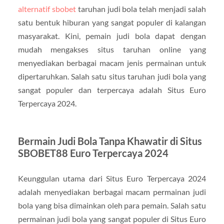
alternatif sbobet
taruhan judi bola telah menjadi salah
satu bentuk hiburan yang sangat populer di kalangan
masyarakat. Kini, pemain judi bola dapat dengan
mudah mengakses situs taruhan online yang
menyediakan berbagai macam jenis permainan untuk
dipertaruhkan. Salah satu situs taruhan judi bola yang
sangat populer dan terpercaya adalah Situs Euro
Terpercaya 2024.
Bermain Judi Bola Tanpa Khawatir di Situs
SBOBET88 Euro Terpercaya 2024
Keunggulan utama dari Situs Euro Terpercaya 2024
adalah menyediakan berbagai macam permainan judi
bola yang bisa dimainkan oleh para pemain. Salah satu
permainan judi bola yang sangat populer di Situs Euro