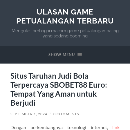
ULASAN GAME
PETUALANGAN TERBARU
Mengulas berbagai macam game petualangan paling
yang sedang booming
SHOW MENU
Situs Taruhan Judi Bola
Terpercaya SBOBET88 Euro:
Tempat Yang Aman untuk
Berjudi
SEPTEMBER 1, 2024
/
0 COMMENTS
Dengan berkembangnya teknologi internet,
link