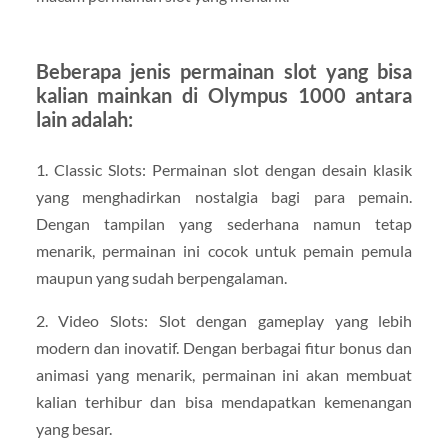
Beberapa jenis permainan slot yang bisa
kalian mainkan di Olympus 1000 antara
lain adalah:
1. Classic Slots: Permainan slot dengan desain klasik
yang menghadirkan nostalgia bagi para pemain.
Dengan tampilan yang sederhana namun tetap
menarik, permainan ini cocok untuk pemain pemula
maupun yang sudah berpengalaman.
2. Video Slots: Slot dengan gameplay yang lebih
modern dan inovatif. Dengan berbagai fitur bonus dan
animasi yang menarik, permainan ini akan membuat
kalian terhibur dan bisa mendapatkan kemenangan
yang besar.