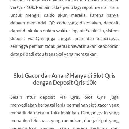
via Qris 10k. Pemain tidak perlu lagi repot mencari cara
untuk mengisi saldo akun mereka, karena hanya
dengan memindai QR code yang disediakan, deposit
dapat dilakukan dalam waktu singkat. Selain itu, sistem
deposit via Qris juga sangat aman dan terpercaya,
sehingga pemain tidak perlu khawatir akan kebocoran
data pribadi atau transaksi yang meragukan.
Slot Gacor dan Aman? Hanya di Slot Qris
dengan Deposit Qris 10k
Selain fitur deposit via Qris, Slot Qris juga
menyediakan berbagai jenis permainan slot gacor yang
menarik dan seru untuk dimainkan. Dengan grafis yang
menarik, efek suara yang memukau, dan jackpot yang
menggiurkan, pemain akan merasa terhibur dan