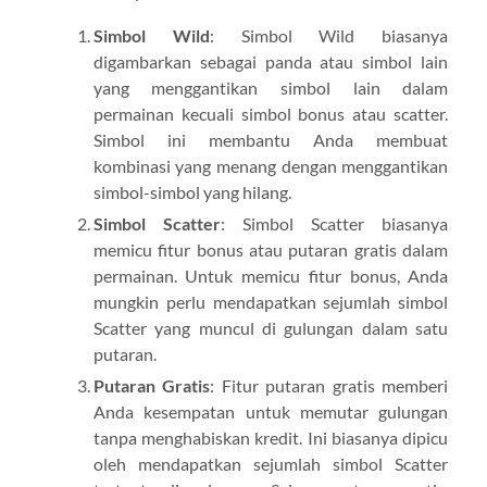
Simbol Wild
: Simbol Wild biasanya
digambarkan sebagai panda atau simbol lain
yang menggantikan simbol lain dalam
permainan kecuali simbol bonus atau scatter.
Simbol ini membantu Anda membuat
kombinasi yang menang dengan menggantikan
simbol-simbol yang hilang.
Simbol Scatter
: Simbol Scatter biasanya
memicu fitur bonus atau putaran gratis dalam
permainan. Untuk memicu fitur bonus, Anda
mungkin perlu mendapatkan sejumlah simbol
Scatter yang muncul di gulungan dalam satu
putaran.
Putaran Gratis
: Fitur putaran gratis memberi
Anda kesempatan untuk memutar gulungan
tanpa menghabiskan kredit. Ini biasanya dipicu
oleh mendapatkan sejumlah simbol Scatter