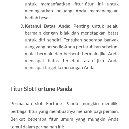
untuk memanfaatkan fitur-fitur ini untuk
meningkatkan peluang Anda memenangkan
hadiah besar.
Ketahui Batas Anda
: Penting untuk selalu
bermain dengan bijak dan menetapkan batas
untuk diri sendiri. Tentukan seberapa banyak
uang yang bersedia Anda pertaruhkan sebelum
mulai bermain dan berhenti bermain jika Anda
mencapai batas tersebut atau jika Anda
mencapai target kemenangan Anda.
Fitur Slot Fortune Panda
Permainan slot Fortune Panda mungkin memiliki
berbagai fitur yang membuatnya menarik bagi pemain.
Berikut beberapa fitur umum yang mungkin Anda
temui dalam permainan ini: