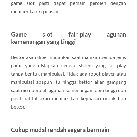
game slot pasti dapat pemain peroleh dengan
memberikan kepuasan.
Game slot fair-play agunan
kemenangan yang tinggi
Bettor akan dipermudahkan saat mainkan semua jenis
game yang disiapkan dengan sistem yang fair-play
tanpa bentuk manipulasi. Tidak ada robot player atau
manipulasi apapun itu hingga bettor akan gampang
saat memperoleh agunan kemenangan lebih tinggi dan
pasti hal ini akan memberikan kepuasan untuk tiap
bettor.
Cukup modal rendah segera bermain