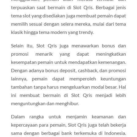
terpuaskan saat bermain di Slot Qris. Berbagai jenis
tema slot yang disediakan juga membuat pemain dapat
memilih sesuai dengan selera mereka, mulai dari tema
klasik hingga tema modern yang trendy.
Selain itu, Slot Qris juga menawarkan bonus dan
promosi menarik yang dapat meningkatkan
kesempatan pemain untuk mendapatkan kemenangan.
Dengan adanya bonus deposit, cashback, dan promosi
lainnya, pemain dapat memperoleh keuntungan
tambahan tanpa harus mengeluarkan modal besar. Hal
ini membuat bermain di Slot Qris menjadi lebih
menguntungkan dan menghibur.
Dalam rangka untuk menjamin keamanan dan
kepercayaan para pemain, Slot Qris juga telah bekerja
sama dengan berbagai bank terkemuka di Indonesia.