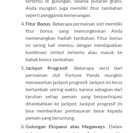
tertentu di gulungan. Selama putaran gratis,
Anda mungkin juga memiliki fitur tambahan
seperti pengganda kemenangan.
Fitur Bonus
: Beberapa permainan slot memiliki
fitur bonus yang memungkinkan Anda
memenangkan hadiah tambahan. Fitur bonus
ini sering kali memicu dengan mendapatkan
kombinasi simbol tertentu atau masuk ke
babak bonus tambahan.
Jackpot Progresif
: Beberapa versi dari
permainan slot Fortune Panda mungkin
menawarkan jackpot progresif. Jackpot ini terus
bertambah seiring waktu karena sebagian dari
taruhan setiap pemain yang berpartisipasi
ditambahkan ke jackpot. Jackpot progresif ini
bisa memberikan pembayaran besar kepada
pemain yang beruntung.
Gulungan Ekspansi atau Megaways
: Dalam