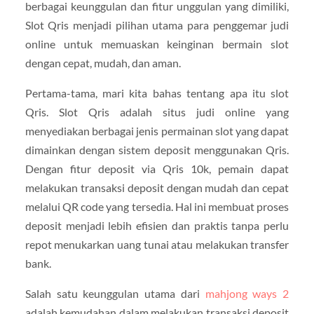
berbagai keunggulan dan fitur unggulan yang dimiliki,
Slot Qris menjadi pilihan utama para penggemar judi
online untuk memuaskan keinginan bermain slot
dengan cepat, mudah, dan aman.
Pertama-tama, mari kita bahas tentang apa itu slot
Qris. Slot Qris adalah situs judi online yang
menyediakan berbagai jenis permainan slot yang dapat
dimainkan dengan sistem deposit menggunakan Qris.
Dengan fitur deposit via Qris 10k, pemain dapat
melakukan transaksi deposit dengan mudah dan cepat
melalui QR code yang tersedia. Hal ini membuat proses
deposit menjadi lebih efisien dan praktis tanpa perlu
repot menukarkan uang tunai atau melakukan transfer
bank.
Salah satu keunggulan utama dari
mahjong ways 2
adalah kemudahan dalam melakukan transaksi deposit