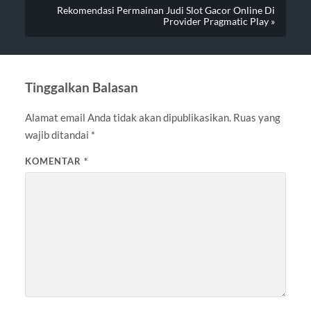
Rekomendasi Permainan Judi Slot Gacor Online Di
Provider Pragmatic Play »
Tinggalkan Balasan
Alamat email Anda tidak akan dipublikasikan.
Ruas yang
wajib ditandai
*
KOMENTAR
*