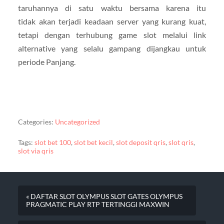
taruhannya di satu waktu bersama karena itu
tidak akan terjadi keadaan server yang kurang kuat,
tetapi dengan terhubung game slot melalui link
alternative yang selalu gampang dijangkau untuk
periode Panjang.
Categories:
Uncategorized
Tags:
slot bet 100
,
slot bet kecil
,
slot deposit qris
,
slot qris
,
slot via qris
« DAFTAR SLOT OLYMPUS SLOT GATES OLYMPUS
PRAGMATIC PLAY RTP TERTINGGI MAXWIN