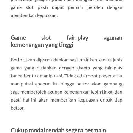
game slot pasti dapat pemain peroleh dengan
memberikan kepuasan.
Game slot fair-play agunan
kemenangan yang tinggi
Bettor akan dipermudahkan saat mainkan semua jenis
game yang disiapkan dengan sistem yang fair-play
tanpa bentuk manipulasi. Tidak ada robot player atau
manipulasi apapun itu hingga bettor akan gampang
saat memperoleh agunan kemenangan lebih tinggi dan
pasti hal ini akan memberikan kepuasan untuk tiap
bettor.
Cukup modal rendah segera bermain