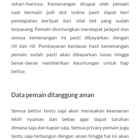
sehari-harinya. Kemenangan dicapai oleh pemain
saat bermain judi slot online pasti dapat beri
pendapatan berlipat dari nilai bet yang sudah
terpasang. Pemain diuntungkan mendapat jackpot dan
semua kemenangan ini pasti dibayarkan dengan
riil dan riil. Pembayaran berdasar hasil kemenangan
pemain sudah pasti akan dibayarkan lunas hingga
benar-benar memberikan keuntungan untuk tiap
bettor.
Data pemain ditanggung aman
Semua bettor tentu saja akan merasakan keamanan
lebih nyaman dan bebas agar dapat taruhan
dimana saja dan kapan saja. Semua privacy pemain juga
tentu saja terbangun dengan aman hingga hal ini akan