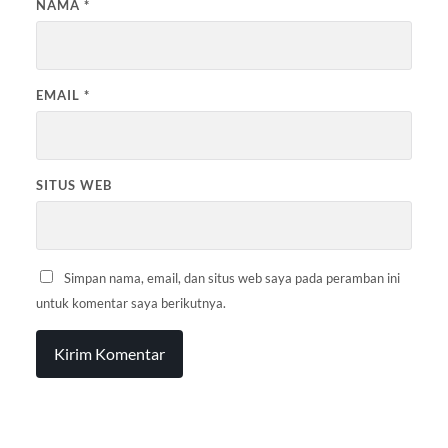
NAMA
*
EMAIL
*
SITUS WEB
Simpan nama, email, dan situs web saya pada peramban ini
untuk komentar saya berikutnya.