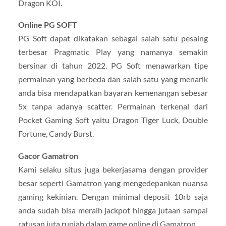
Dragon KOI.
Online PG SOFT
PG Soft dapat dikatakan sebagai salah satu pesaing
terbesar Pragmatic Play yang namanya semakin
bersinar di tahun 2022. PG Soft menawarkan tipe
permainan yang berbeda dan salah satu yang menarik
anda bisa mendapatkan bayaran kemenangan sebesar
5x tanpa adanya scatter. Permainan terkenal dari
Pocket Gaming Soft yaitu Dragon Tiger Luck, Double
Fortune, Candy Burst.
Gacor Gamatron
Kami selaku situs juga bekerjasama dengan provider
besar seperti Gamatron yang mengedepankan nuansa
gaming kekinian. Dengan minimal deposit 10rb saja
anda sudah bisa meraih jackpot hingga jutaan sampai
ratusan juta rupiah dalam game online di Gamatron.