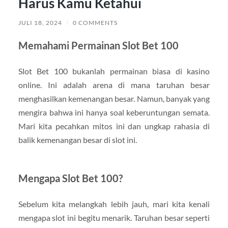
Harus Kamu Ketahui
JULI 18, 2024
/
0 COMMENTS
Memahami Permainan Slot Bet 100
Slot Bet 100 bukanlah permainan biasa di kasino
online. Ini adalah arena di mana taruhan besar
menghasilkan kemenangan besar. Namun, banyak yang
mengira bahwa ini hanya soal keberuntungan semata.
Mari kita pecahkan mitos ini dan ungkap rahasia di
balik kemenangan besar di slot ini.
Mengapa Slot Bet 100?
Sebelum kita melangkah lebih jauh, mari kita kenali
mengapa slot ini begitu menarik. Taruhan besar seperti