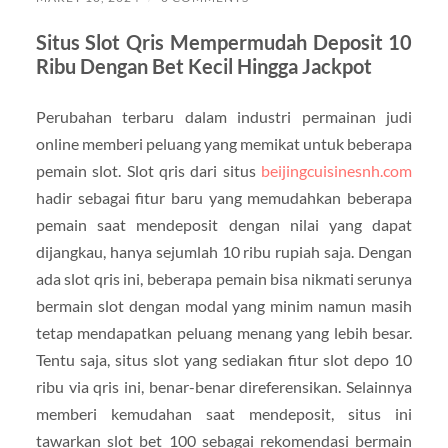
Situs Slot Qris Mempermudah Deposit 10
Ribu Dengan Bet Kecil Hingga Jackpot
Perubahan terbaru dalam industri permainan judi
online memberi peluang yang memikat untuk beberapa
pemain slot. Slot qris dari situs
beijingcuisinesnh.com
hadir sebagai fitur baru yang memudahkan beberapa
pemain saat mendeposit dengan nilai yang dapat
dijangkau, hanya sejumlah 10 ribu rupiah saja. Dengan
ada slot qris ini, beberapa pemain bisa nikmati serunya
bermain slot dengan modal yang minim namun masih
tetap mendapatkan peluang menang yang lebih besar.
Tentu saja, situs slot yang sediakan fitur slot depo 10
ribu via qris ini, benar-benar direferensikan. Selainnya
memberi kemudahan saat mendeposit, situs ini
tawarkan slot bet 100 sebagai rekomendasi bermain