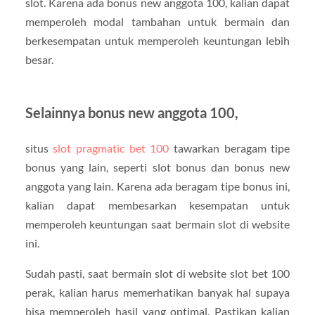
slot. Karena ada bonus new anggota 100, kalian dapat
memperoleh modal tambahan untuk bermain dan
berkesempatan untuk memperoleh keuntungan lebih
besar.
Selainnya bonus new anggota 100,
situs
slot pragmatic bet 100
tawarkan beragam tipe
bonus yang lain, seperti slot bonus dan bonus new
anggota yang lain. Karena ada beragam tipe bonus ini,
kalian dapat membesarkan kesempatan untuk
memperoleh keuntungan saat bermain slot di website
ini.
Sudah pasti, saat bermain slot di website slot bet 100
perak, kalian harus memerhatikan banyak hal supaya
bisa memperoleh hasil yang optimal. Pastikan kalian