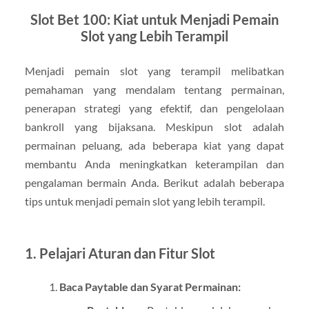
Slot Bet 100: Kiat untuk Menjadi Pemain
Slot yang Lebih Terampil
Menjadi pemain slot yang terampil melibatkan
pemahaman yang mendalam tentang permainan,
penerapan strategi yang efektif, dan pengelolaan
bankroll yang bijaksana. Meskipun slot adalah
permainan peluang, ada beberapa kiat yang dapat
membantu Anda meningkatkan keterampilan dan
pengalaman bermain Anda. Berikut adalah beberapa
tips untuk menjadi pemain slot yang lebih terampil.
1. Pelajari Aturan dan Fitur Slot
Baca Paytable dan Syarat Permainan: