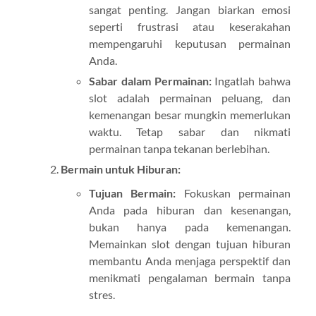
sangat penting. Jangan biarkan emosi
seperti frustrasi atau keserakahan
mempengaruhi keputusan permainan
Anda.
Sabar dalam Permainan:
Ingatlah bahwa
slot adalah permainan peluang, dan
kemenangan besar mungkin memerlukan
waktu. Tetap sabar dan nikmati
permainan tanpa tekanan berlebihan.
Bermain untuk Hiburan:
Tujuan Bermain:
Fokuskan permainan
Anda pada hiburan dan kesenangan,
bukan hanya pada kemenangan.
Memainkan slot dengan tujuan hiburan
membantu Anda menjaga perspektif dan
menikmati pengalaman bermain tanpa
stres.