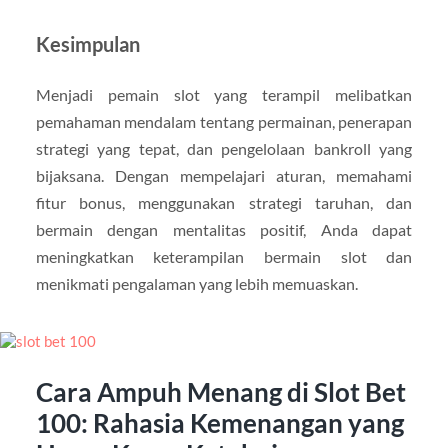
Kesimpulan
Menjadi pemain slot yang terampil melibatkan
pemahaman mendalam tentang permainan, penerapan
strategi yang tepat, dan pengelolaan bankroll yang
bijaksana. Dengan mempelajari aturan, memahami
fitur bonus, menggunakan strategi taruhan, dan
bermain dengan mentalitas positif, Anda dapat
meningkatkan keterampilan bermain slot dan
menikmati pengalaman yang lebih memuaskan.
Cara Ampuh Menang di Slot Bet
100: Rahasia Kemenangan yang