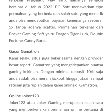
bersinar di tahun 2022. PG Soft menawarkan tipe
permainan yang berbeda dan salah satu yang menarik
anda bisa mendapatkan bayaran kemenangan sebesar
5x tanpa adanya scatter. Permainan terkenal dari
Pocket Gaming Soft yaitu Dragon Tiger Luck, Double
Fortune, Candy Burst.
Gacor Gamatron
Kami selaku situs juga bekerjasama dengan provider
besar seperti Gamatron yang mengedepankan nuansa
gaming kekinian. Dengan minimal deposit 10rb saja
anda sudah bisa meraih jackpot hingga jutaan sampai
ratusan juta rupiah dalam game online di Gamatron.
Online Joker123
Joker123 atau Joker Gaming merupakan salah satu
yang memperkenalkan permainan online pertama di