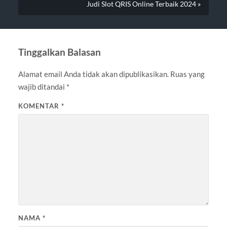
Judi Slot QRIS Online Terbaik 2024 »
Tinggalkan Balasan
Alamat email Anda tidak akan dipublikasikan.
Ruas yang
wajib ditandai
*
KOMENTAR
*
NAMA
*