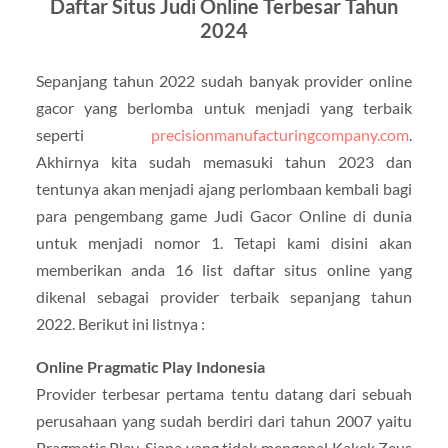
Daftar Situs Judi Online Terbesar Tahun
2024
Sepanjang tahun 2022 sudah banyak provider online
gacor yang berlomba untuk menjadi yang terbaik
seperti
precisionmanufacturingcompany.com
.
Akhirnya kita sudah memasuki tahun 2023 dan
tentunya akan menjadi ajang perlombaan kembali bagi
para pengembang game Judi Gacor Online di dunia
untuk menjadi nomor 1. Tetapi kami disini akan
memberikan anda 16 list daftar situs online yang
dikenal sebagai provider terbaik sepanjang tahun
2022. Berikut ini listnya :
Online Pragmatic Play Indonesia
Provider terbesar pertama tentu datang dari sebuah
perusahaan yang sudah berdiri dari tahun 2007 yaitu
Pragmatic Play. Siapa yang tidak mengenal Kakek Zeus