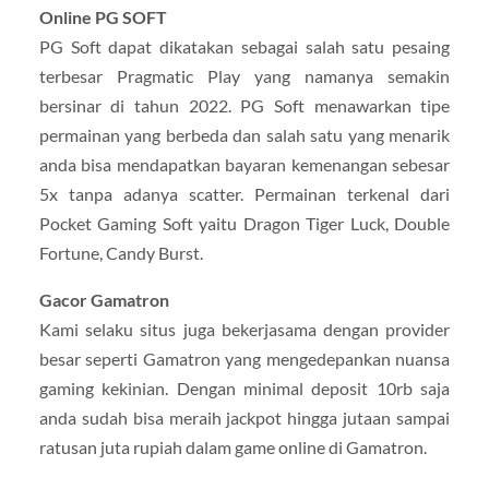
Online PG SOFT
PG Soft dapat dikatakan sebagai salah satu pesaing
terbesar Pragmatic Play yang namanya semakin
bersinar di tahun 2022. PG Soft menawarkan tipe
permainan yang berbeda dan salah satu yang menarik
anda bisa mendapatkan bayaran kemenangan sebesar
5x tanpa adanya scatter. Permainan terkenal dari
Pocket Gaming Soft yaitu Dragon Tiger Luck, Double
Fortune, Candy Burst.
Gacor Gamatron
Kami selaku situs juga bekerjasama dengan provider
besar seperti Gamatron yang mengedepankan nuansa
gaming kekinian. Dengan minimal deposit 10rb saja
anda sudah bisa meraih jackpot hingga jutaan sampai
ratusan juta rupiah dalam game online di Gamatron.