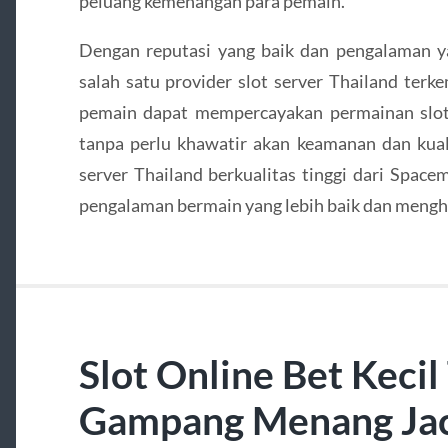
peluang kemenangan para pemain.
Dengan reputasi yang baik dan pengalaman y
salah satu provider slot server Thailand terk
pemain dapat mempercayakan permainan slo
tanpa perlu khawatir akan keamanan dan kual
server Thailand berkualitas tinggi dari Spac
pengalaman bermain yang lebih baik dan mengh
Slot Online Bet Kecil
Gampang Menang Ja