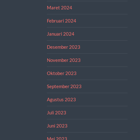
Maret 2024
Februari 2024
Januari 2024
Desember 2023
November 2023
Oktober 2023
September 2023
Agustus 2023
Juli 2023
Juni 2023
Mei 2023