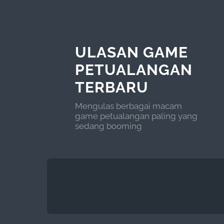
ULASAN GAME
PETUALANGAN
TERBARU
Mengulas berbagai macam
game petualangan paling yang
sedang booming