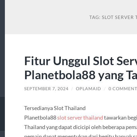
TAG:
SLOT SERVER
Fitur Unggul Slot Ser
Planetbola88 yang Ta
SEPTEMBER 7, 2024
/
OPLAMAID
/
0 COMMENT
Tersedianya Slot Thailand
Planetbola88
slot server thailand
tawarkan begi
Thailand yang dapat dicicipi oleh beberapa pemai
pemain dapat menentukan dari begitu banyak ra