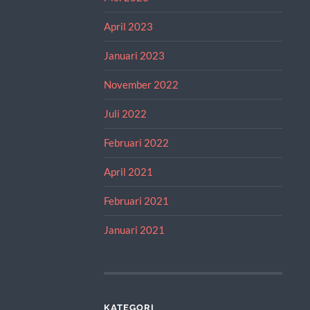
April 2023
Januari 2023
November 2022
Juli 2022
Februari 2022
April 2021
Februari 2021
Januari 2021
KATEGORI