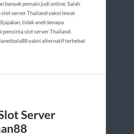
n banyak pemain judi online. Salah
 slot server Thailand yakni lewat
ijajakan, tidak aneh kenapa
k pencinta slot server Thailand.
lanetbola88 yakni alternatif terhebat
Slot Server
man88