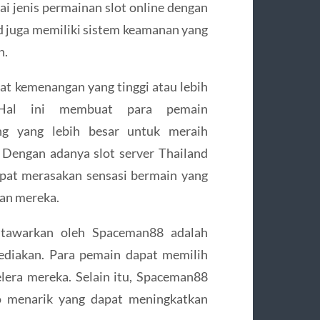
i jenis permainan slot online dengan
nd juga memiliki sistem keamanan yang
n.
kat kemenangan yang tinggi atau lebih
. Hal ini membuat para pemain
g yang lebih besar untuk meraih
 Dengan adanya slot server Thailand
pat merasakan sensasi bermain yang
an mereka.
ditawarkan oleh Spaceman88 adalah
sediakan. Para pemain dapat memilih
elera mereka. Selain itu, Spaceman88
 menarik yang dapat meningkatkan