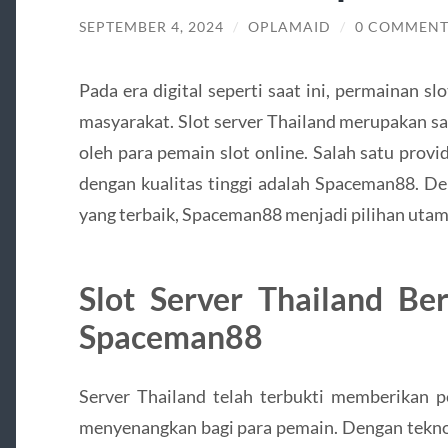
SEPTEMBER 4, 2024
/
OPLAMAID
/
0 COMMENT
Pada era digital seperti saat ini, permainan s
masyarakat. Slot server Thailand merupakan sa
oleh para pemain slot online. Salah satu provi
dengan kualitas tinggi adalah Spaceman88. D
yang terbaik, Spaceman88 menjadi pilihan utama 
Slot Server Thailand Ber
Spaceman88
Server Thailand telah terbukti memberikan 
menyenangkan bagi para pemain. Dengan teknolo