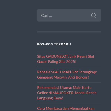
CARI
UNTUK:
POS-POS TERBARU
Situs GADUNSLOT, Link Resmi Slot
Gacor Paling Gila 2025!
Rahasia SPACEMAN Slot Terungkap:
Gampang Maxwin, Anti Boncos!
Rekomendasi Utama: Main Kartu
Online di MAUPOKER, Modal Receh
Langsung Kaya!
Cara Membaca dan Memanfaatkan