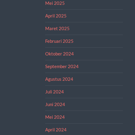
Mei 2025
April 2025
Maret 2025
Februari 2025
Oktober 2024
September 2024
Agustus 2024
Juli 2024
Juni 2024
Mei 2024
April 2024