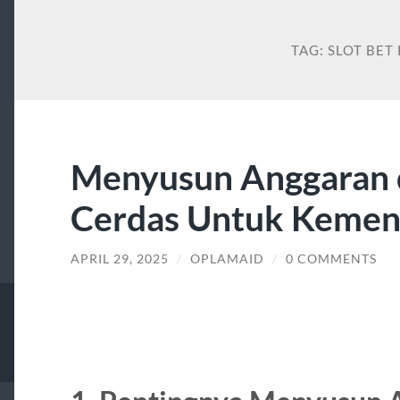
TAG:
SLOT BET 
Menyusun Anggaran d
Cerdas Untuk Keme
APRIL 29, 2025
/
OPLAMAID
/
0 COMMENTS