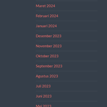
Maret 2024
Februari 2024
Januari 2024
Desember 2023
November 2023
Oktober 2023
September 2023
Agustus 2023
Juli 2023
Juni 2023
Mei 2023