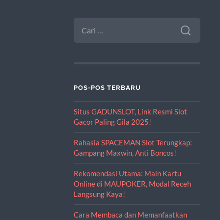
CARI
UNTUK:
POS-POS TERBARU
Situs GADUNSLOT, Link Resmi Slot
Gacor Paling Gila 2025!
Rahasia SPACEMAN Slot Terungkap:
Gampang Maxwin, Anti Boncos!
Rekomendasi Utama: Main Kartu
Online di MAUPOKER, Modal Receh
Langsung Kaya!
Cara Membaca dan Memanfaatkan