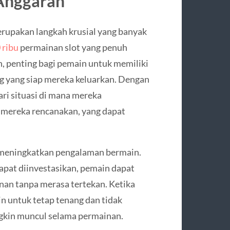
Anggaran
rupakan langkah krusial yang banyak
 ribu
permainan slot yang penuh
, penting bagi pemain untuk memiliki
g yang siap mereka keluarkan. Dengan
i situasi di mana mereka
 mereka rencanakan, yang dapat
 meningkatkan pengalaman bermain.
pat diinvestasikan, pemain dapat
nan tanpa merasa tertekan. Ketika
n untuk tetap tenang dan tidak
gkin muncul selama permainan.