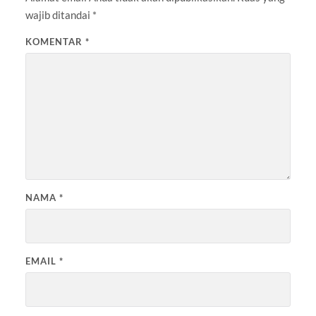
wajib ditandai
*
KOMENTAR
*
NAMA
*
EMAIL
*