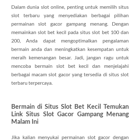
Dalam dunia slot online, penting untuk memilih situs
slot terbaru yang menyediakan berbagai pilihan
permainan slot gacor gampang menang. Dengan
memainkan slot bet kecil pada situs slot bet 100 dan
200, Anda dapat mengoptimalkan pengalaman
bermain anda dan meningkatkan kesempatan untuk
meraih kemenangan besar. Jadi, jangan ragu untuk
mencoba bermain slot bet kecil dan menjelajahi
berbagai macam slot gacor yang tersedia di situs slot
terbaru terpercaya.
Bermain di Situs Slot Bet Kecil Temukan
Link Situs Slot Gacor Gampang Menang
Malam Ini
Jika kalian menyukai permainan slot gacor dengan