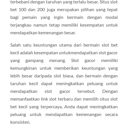
terbebani dengan taruhan yang terlalu besar. Situs slot
bet 100 dan 200 juga merupakan pilihan yang tepat
bagi pemain yang ingin bermain dengan modal
terjangkau namun tetap memiliki kesempatan untuk
mendapatkan kemenangan besar.
Salah satu keuntungan utama dari bermain slot bet
kecil adalah kesempatan untukmendapatkan slot gacor
yang gampang menang. Slot gacor memiliki
kemungkinan untuk memberikan keuntungan yang
lebih besar daripada slot biasa, dan bermain dengan
taruhan kecil dapat meningkatkan peluang untuk
mendapatkan slot gacor tersebut. Dengan
memanfaatkan link slot terbaru dan memilih situs slot
bet kecil yang terpercaya, Anda dapat meningkatkan
peluang untuk mendapatkan kemenangan secara
konsisten.