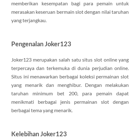
memberikan kesempatan bagi para pemain untuk
merasakan keseruan bermain slot dengan nilai taruhan
yang terjangkau.
Pengenalan Joker123
Joker123 merupakan salah satu situs slot online yang
terpercaya dan terkemuka di dunia perjudian online.
Situs ini menawarkan berbagai koleksi permainan slot
yang menarik dan menghibur. Dengan melakukan
taruhan minimum bet 200, para pemain dapat
menikmati berbagai jenis permainan slot dengan
berbagai tema yang menarik.
Kelebihan Joker123