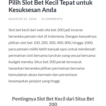
Pilih Slot Bet Kecil Tepat untuk
Kesuksesan Anda
AGUSTUS 26, 2024
/
0 COMMENTS
Slot bet kecil dari web site bet 200 jadi incaran
beraneka pemain slot di Indonesia. Dengan banyaknya
pilihan slot bet 100, 200, 300, 400, 800, hingga 1000,
para pemain miliki lebih banyak opsi untuk menikmati
permainan slot bersama taruhan yang sesuai bersama
budget mereka. Situs bet 200 perak termasuk
tawarkan beraneka pilihan permainan bersama
kemudahan akses bermain dan persentase
kesempatan jackpot yang tinggi.
Pentingnya Slot Bet Kecil dari Situs Bet
200