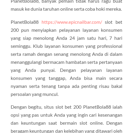
PlanetBola88, banyak pemain tidak harus ragu buat
masuk ke dunia taruhan online serta coba hoki mereka.
PlanetBola88
https://www.epicnailbar.com/
slot bet
200 pun menyiapkan pelayanan layanan konsumen
yang siap menolong Anda 24 jam satu hari, 7 hari
seminggu. Klub layanan konsumen yang professional
serta ramah dengan senang menolong Anda di dalam
menanggulangi bermacam hambatan serta pertanyaan
yang Anda punyai. Dengan pelayanan layanan
konsumen yang tanggap, Anda bisa main secara
nyaman serta tenang tanpa ada penting risau bakal
persoalan yang muncul.
Dengan begitu, situs slot bet 200 PlanetBola88 ialah
opsi yang pas untuk Anda yang ingin cari kesenangan
dan keuntungan saat bermain slot online. Dengan
beragam keuntungan dan kelebihan yang ditawari oleh