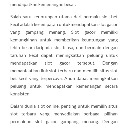
mendapatkan kemenangan besar.
Salah satu keuntungan utama dari bermain slot bet
kecil adalah kesempatan untukmendapatkan slot gacor
yang gampang menang. Slot gacor memiliki
kemungkinan untuk memberikan keuntungan yang
lebih besar daripada slot biasa, dan bermain dengan
taruhan kecil dapat meningkatkan peluang untuk
mendapatkan slot gacor tersebut. Dengan
memanfaatkan link slot terbaru dan memilih situs slot
bet kecil yang terpercaya, Anda dapat meningkatkan
peluang untuk mendapatkan kemenangan secara
konsisten.
Dalam dunia slot online, penting untuk memilih situs
slot terbaru yang menyediakan berbagai pilihan
permainan slot gacor gampang menang. Dengan