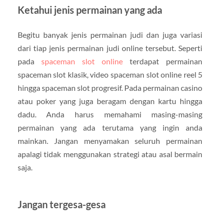
Ketahui jenis permainan yang ada
Begitu banyak jenis permainan judi dan juga variasi
dari tiap jenis permainan judi online tersebut. Seperti
pada
spaceman slot online
terdapat permainan
spaceman slot klasik, video spaceman slot online reel 5
hingga spaceman slot progresif. Pada permainan casino
atau poker yang juga beragam dengan kartu hingga
dadu. Anda harus memahami masing-masing
permainan yang ada terutama yang ingin anda
mainkan. Jangan menyamakan seluruh permainan
apalagi tidak menggunakan strategi atau asal bermain
saja.
Jangan tergesa-gesa