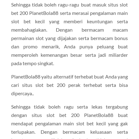
Sehingga tidak boleh ragu-ragu buat masuk situs slot
bet 200 PlanetBola88 serta merasai pengalaman main
slot bet kecil yang memberi keuntungan serta
membahagiakan. Dengan bermacam macam
permainan slot yang dijajakan serta bermacam bonus
dan promo menarik, Anda punya peluang buat
memperoleh kemenangan besar serta jadi miliarder
pada tempo singkat.
PlanetBola88 yaitu alternatif terhebat buat Anda yang
cari situs slot bet 200 perak terhebat serta bisa
dipercaya..
Sehingga tidak boleh ragu serta lekas tergabung
dengan situs slot bet 200 PlanetBola88 buat
mendapat pengalaman main slot bet kecil yang gak
terlupakan. Dengan bermacam keluasaan serta