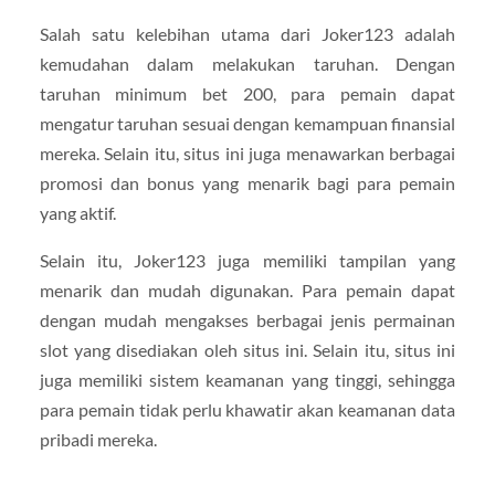
Salah satu kelebihan utama dari Joker123 adalah
kemudahan dalam melakukan taruhan. Dengan
taruhan minimum bet 200, para pemain dapat
mengatur taruhan sesuai dengan kemampuan finansial
mereka. Selain itu, situs ini juga menawarkan berbagai
promosi dan bonus yang menarik bagi para pemain
yang aktif.
Selain itu, Joker123 juga memiliki tampilan yang
menarik dan mudah digunakan. Para pemain dapat
dengan mudah mengakses berbagai jenis permainan
slot yang disediakan oleh situs ini. Selain itu, situs ini
juga memiliki sistem keamanan yang tinggi, sehingga
para pemain tidak perlu khawatir akan keamanan data
pribadi mereka.