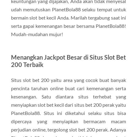
keuntungan yang dijajakan, Anda akan tidak menyesal
udah memutuskan PlanetBola88 selaku tempat untuk
bermain slot bet kecil Anda. Marilah tergabung saat ini
serta gapai kemenangan besar bersama PlanetBola88!
Mudah-mudahan mujur!
Menangkan Jackpot Besar di Situs Slot Bet
200 Terbaik
Situs slot bet 200 yaitu area yang cocok buat banyak
pencinta taruhan online buat cari kemenangan serta
kesenangan. Satu diantara situs terhebat yang
menyiapkan slot bet kecil dari situs bet 200 perak yaitu
PlanetBola88. Situs ini diketahui selaku situs bisa
dipercaya yang menyiapkan bermacam macam
perjudian online, tergolong slot bet 200 perak. Adanya