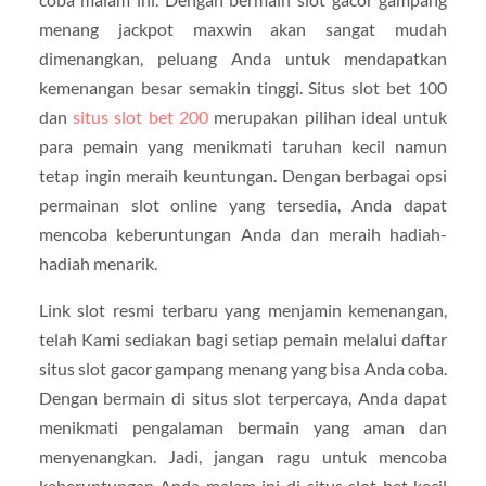
menang jackpot maxwin akan sangat mudah
dimenangkan, peluang Anda untuk mendapatkan
kemenangan besar semakin tinggi. Situs slot bet 100
dan
situs slot bet 200
merupakan pilihan ideal untuk
para pemain yang menikmati taruhan kecil namun
tetap ingin meraih keuntungan. Dengan berbagai opsi
permainan slot online yang tersedia, Anda dapat
mencoba keberuntungan Anda dan meraih hadiah-
hadiah menarik.
Link slot resmi terbaru yang menjamin kemenangan,
telah Kami sediakan bagi setiap pemain melalui daftar
situs slot gacor gampang menang yang bisa Anda coba.
Dengan bermain di situs slot terpercaya, Anda dapat
menikmati pengalaman bermain yang aman dan
menyenangkan. Jadi, jangan ragu untuk mencoba
keberuntungan Anda malam ini di situs slot bet kecil