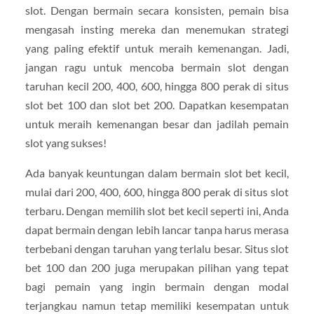
slot. Dengan bermain secara konsisten, pemain bisa
mengasah insting mereka dan menemukan strategi
yang paling efektif untuk meraih kemenangan. Jadi,
jangan ragu untuk mencoba bermain slot dengan
taruhan kecil 200, 400, 600, hingga 800 perak di situs
slot bet 100 dan slot bet 200. Dapatkan kesempatan
untuk meraih kemenangan besar dan jadilah pemain
slot yang sukses!
Ada banyak keuntungan dalam bermain slot bet kecil,
mulai dari 200, 400, 600, hingga 800 perak di situs slot
terbaru. Dengan memilih slot bet kecil seperti ini, Anda
dapat bermain dengan lebih lancar tanpa harus merasa
terbebani dengan taruhan yang terlalu besar. Situs slot
bet 100 dan 200 juga merupakan pilihan yang tepat
bagi pemain yang ingin bermain dengan modal
terjangkau namun tetap memiliki kesempatan untuk