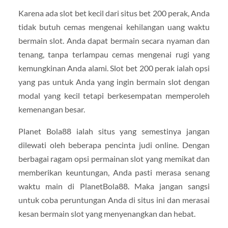
Karena ada slot bet kecil dari situs bet 200 perak, Anda
tidak butuh cemas mengenai kehilangan uang waktu
bermain slot. Anda dapat bermain secara nyaman dan
tenang, tanpa terlampau cemas mengenai rugi yang
kemungkinan Anda alami. Slot bet 200 perak ialah opsi
yang pas untuk Anda yang ingin bermain slot dengan
modal yang kecil tetapi berkesempatan memperoleh
kemenangan besar.
Planet Bola88 ialah situs yang semestinya jangan
dilewati oleh beberapa pencinta judi online. Dengan
berbagai ragam opsi permainan slot yang memikat dan
memberikan keuntungan, Anda pasti merasa senang
waktu main di PlanetBola88. Maka jangan sangsi
untuk coba peruntungan Anda di situs ini dan merasai
kesan bermain slot yang menyenangkan dan hebat.