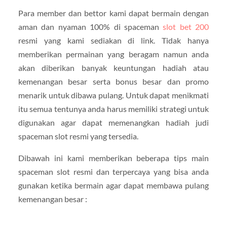
Para member dan bettor kami dapat bermain dengan
aman dan nyaman 100% di spaceman
slot bet 200
resmi yang kami sediakan di link. Tidak hanya
memberikan permainan yang beragam namun anda
akan diberikan banyak keuntungan hadiah atau
kemenangan besar serta bonus besar dan promo
menarik untuk dibawa pulang. Untuk dapat menikmati
itu semua tentunya anda harus memiliki strategi untuk
digunakan agar dapat memenangkan hadiah judi
spaceman slot resmi yang tersedia.
Dibawah ini kami memberikan beberapa tips main
spaceman slot resmi dan terpercaya yang bisa anda
gunakan ketika bermain agar dapat membawa pulang
kemenangan besar :