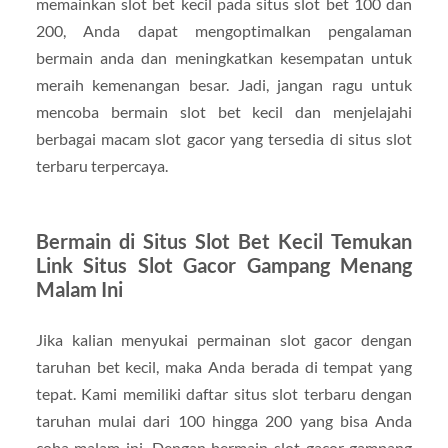
memainkan slot bet kecil pada situs slot bet 100 dan
200, Anda dapat mengoptimalkan pengalaman
bermain anda dan meningkatkan kesempatan untuk
meraih kemenangan besar. Jadi, jangan ragu untuk
mencoba bermain slot bet kecil dan menjelajahi
berbagai macam slot gacor yang tersedia di situs slot
terbaru terpercaya.
Bermain di Situs Slot Bet Kecil Temukan
Link Situs Slot Gacor Gampang Menang
Malam Ini
Jika kalian menyukai permainan slot gacor dengan
taruhan bet kecil, maka Anda berada di tempat yang
tepat. Kami memiliki daftar situs slot terbaru dengan
taruhan mulai dari 100 hingga 200 yang bisa Anda
coba malam ini. Dengan bermain slot gacor gampang