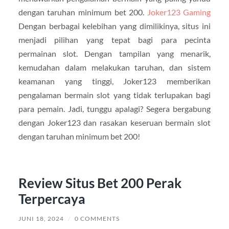
dengan taruhan minimum bet 200.
Joker123 Gaming
Dengan berbagai kelebihan yang dimilikinya, situs ini
menjadi pilihan yang tepat bagi para pecinta
permainan slot. Dengan tampilan yang menarik,
kemudahan dalam melakukan taruhan, dan sistem
keamanan yang tinggi, Joker123 memberikan
pengalaman bermain slot yang tidak terlupakan bagi
para pemain. Jadi, tunggu apalagi? Segera bergabung
dengan Joker123 dan rasakan keseruan bermain slot
dengan taruhan minimum bet 200!
Review Situs Bet 200 Perak
Terpercaya
JUNI 18, 2024
/
0 COMMENTS