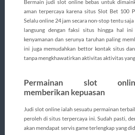
Bermain judi slot online bebas untuk dimai
aman terpercaya karena situs Slot Bet 100 P
Selalu online 24 jam secara non-stop tentu sa
langsung dengan faksi situs hingga hal i
kenyamanan dan serunya taruhan paling membe
ini juga memudahkan bettor kontak situs dan
tanpa mengkhawatirkan aktivitas aktivitas yang 
Permainan slot onl
memberikan kepuasan
Judi slot online ialah sesuatu permainan terb
peroleh di situs terpercaya ini. Sudah pasti, 
akan mendapat servis game terlengkap yang did