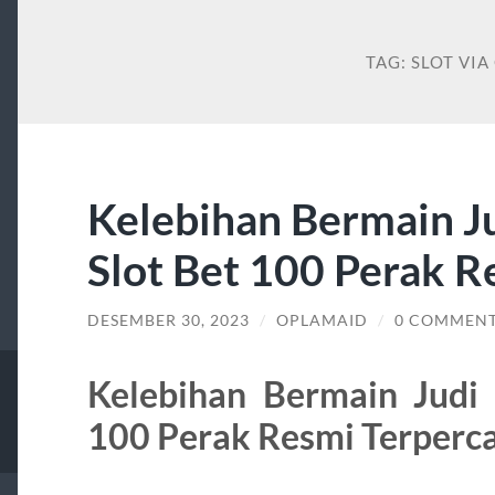
TAG:
SLOT VIA
Kelebihan Bermain Ju
Slot Bet 100 Perak R
DESEMBER 30, 2023
/
OPLAMAID
/
0 COMMEN
Kelebihan Bermain Judi 
100 Perak Resmi Terperc