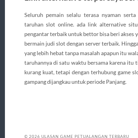
Seluruh pemain selalu terasa nyaman serta
taruhan slot online. ada link alternative si
pengantar terbaik untuk bettor bisa beri akses
bermain judi slot dengan server terbaik. Hingg
yang lebih hebat tanpa masalah apapun itu wa
taruhannya di satu waktu bersama karena itu t
kurang kuat, tetapi dengan terhubung game slot
gampang dijangkau untuk periode Panjang.
© 2026
ULASAN GAME PETUALANGAN TERBARU