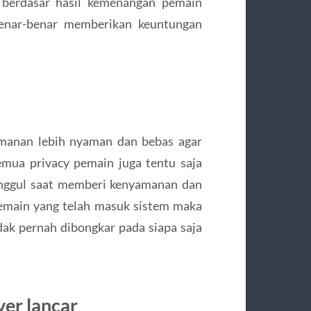
n berdasar hasil kemenangan pemain
benar-benar memberikan keuntungan
amanan lebih nyaman dan bebas agar
emua privacy pemain juga tentu saja
unggul saat memberi kenyamanan dan
 pemain yang telah masuk sistem maka
ak pernah dibongkar pada siapa saja
ver lancar