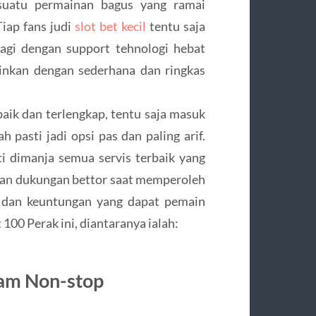
esuatu permainan bagus yang ramai
iap fans judi
slot bet kecil
tentu saja
lagi dengan support tehnologi hebat
nkan dengan sederhana dan ringkas
baik dan terlengkap, tentu saja masuk
h pasti jadi opsi pas dan paling arif.
i dimanja semua servis terbaik yang
kan dukungan bettor saat memperoleh
n dan keuntungan yang dapat pemain
 100 Perak ini, diantaranya ialah:
jam Non-stop