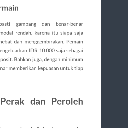
rmain
asti gampang dan benar-benar
odal rendah, karena itu siapa saja
h hebat dan menggembirakan. Pemain
engeluarkan IDR 10.000 saja sebagai
posit. Bahkan juga, dengan minimum
benar memberikan kepuasan untuk tiap
Perak dan Peroleh