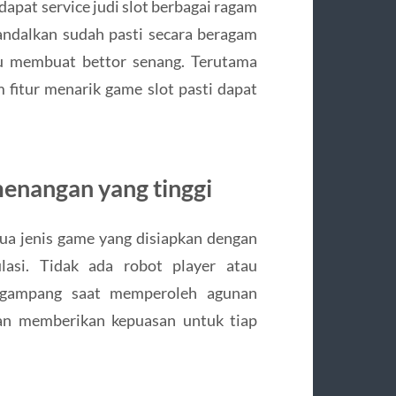
dapat service judi slot berbagai ragam
andalkan sudah pasti secara beragam
lu membuat bettor senang. Terutama
fitur menarik game slot pasti dapat
menangan yang tinggi
a jenis game yang disiapkan dengan
lasi. Tidak ada robot player atau
n gampang saat memperoleh agunan
kan memberikan kepuasan untuk tiap