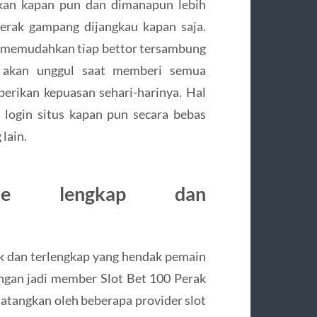
nkan kapan pun dan dimanapun lebih
erak gampang dijangkau kapan saja.
ja memudahkan tiap bettor tersambung
ni akan unggul saat memberi semua
rikan kepuasan sehari-harinya. Hal
 login situs kapan pun secara bebas
lain.
ine lengkap dan
aik dan terlengkap yang hendak pemain
dengan jadi member Slot Bet 100 Perak
atangkan oleh beberapa provider slot