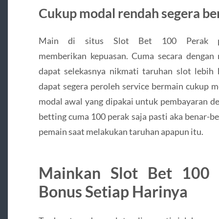
Cukup modal rendah segera be
Main di situs Slot Bet 100 Perak p
memberikan kepuasan. Cuma secara dengan m
dapat selekasnya nikmati taruhan slot lebi
dapat segera peroleh service bermain cukup m
modal awal yang dipakai untuk pembayaran de
betting cuma 100 perak saja pasti aka benar-
pemain saat melakukan taruhan apapun itu.
Mainkan Slot Bet 100 
Bonus Setiap Harinya