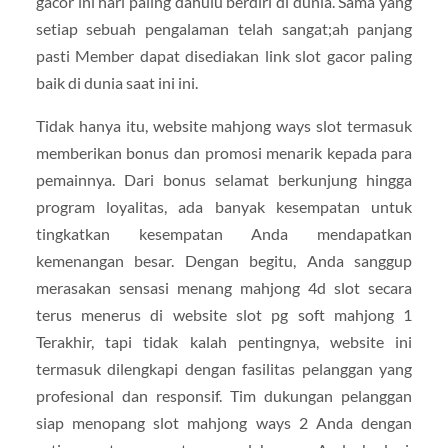
gacor ini hari paling dahulu berdiri di dunia. Sama yang
setiap sebuah pengalaman telah sangat;ah panjang
pasti Member dapat disediakan link slot gacor paling
baik di dunia saat ini ini.
Tidak hanya itu, website mahjong ways slot termasuk
memberikan bonus dan promosi menarik kepada para
pemainnya. Dari bonus selamat berkunjung hingga
program loyalitas, ada banyak kesempatan untuk
tingkatkan kesempatan Anda mendapatkan
kemenangan besar. Dengan begitu, Anda sanggup
merasakan sensasi menang mahjong 4d slot secara
terus menerus di website slot pg soft mahjong 1
Terakhir, tapi tidak kalah pentingnya, website ini
termasuk dilengkapi dengan fasilitas pelanggan yang
profesional dan responsif. Tim dukungan pelanggan
siap menopang slot mahjong ways 2 Anda dengan