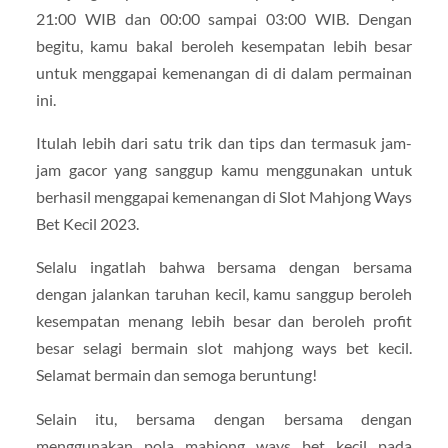
21:00 WIB dan 00:00 sampai 03:00 WIB. Dengan
begitu, kamu bakal beroleh kesempatan lebih besar
untuk menggapai kemenangan di di dalam permainan
ini.
Itulah lebih dari satu trik dan tips dan termasuk jam-
jam gacor yang sanggup kamu menggunakan untuk
berhasil menggapai kemenangan di Slot Mahjong Ways
Bet Kecil 2023.
Selalu ingatlah bahwa bersama dengan bersama
dengan jalankan taruhan kecil, kamu sanggup beroleh
kesempatan menang lebih besar dan beroleh profit
besar selagi bermain slot mahjong ways bet kecil.
Selamat bermain dan semoga beruntung!
Selain itu, bersama dengan bersama dengan
menggunakan pola mahjong ways bet kecil pada