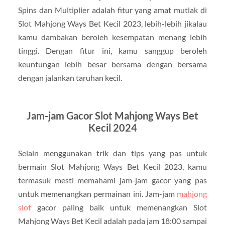
Spins dan Multiplier adalah fitur yang amat mutlak di
Slot Mahjong Ways Bet Kecil 2023, lebih-lebih jikalau
kamu dambakan beroleh kesempatan menang lebih
tinggi. Dengan fitur ini, kamu sanggup beroleh
keuntungan lebih besar bersama dengan bersama
dengan jalankan taruhan kecil.
Jam-jam Gacor Slot Mahjong Ways Bet
Kecil 2024
Selain menggunakan trik dan tips yang pas untuk
bermain Slot Mahjong Ways Bet Kecil 2023, kamu
termasuk mesti memahami jam-jam gacor yang pas
untuk memenangkan permainan ini. Jam-jam
mahjong
slot
gacor paling baik untuk memenangkan Slot
Mahjong Ways Bet Kecil adalah pada jam 18:00 sampai