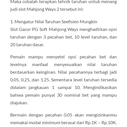
Maka cobalah terapkan tehnik taruhan untuk menang
judi slot Mahjong Ways 2 tersebut ini:
1. Mengatur Nilai Taruhan Seefisien Mungkin
Slot Gacor PG Soft Mahjong Ways menghadirkan opsi
taruhan dengan 3 pecahan bet, 10 level taruhan, dan
20 taruhan dasar.
Pemain mampu menyetel opsi pecahan bet dan
levelnya manfaat menyesuaikan nilai taruhan
berdasarkan keinginan. Nilai pecahannya terbagi jadi
0.05, 0.25, dan 1.25. Sementara level taruhan tersedia
didalam jangkauan 1 sampai 10. Mengindikasikan
bahwa pemain punyai 30 nominal bet yang mampu
diajukan.
Bermain dengan pecahan 0.05 akan mengizinkanmu
memakai modal minimum berasal dari Rp.1K – Rp.10K.