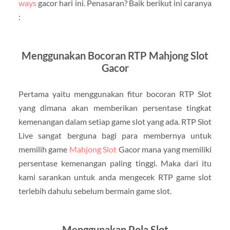
ways
gacor hari ini. Penasaran? Baik berikut ini caranya
:
Menggunakan Bocoran RTP Mahjong Slot
Gacor
Pertama yaitu menggunakan fitur bocoran RTP Slot
yang dimana akan memberikan persentase tingkat
kemenangan dalam setiap game slot yang ada. RTP Slot
Live sangat berguna bagi para membernya untuk
memilih game
Mahjong Slot
Gacor mana yang memiliki
persentase kemenangan paling tinggi. Maka dari itu
kami sarankan untuk anda mengecek RTP game slot
terlebih dahulu sebelum bermain game slot.
Menggunakan Pola Slot