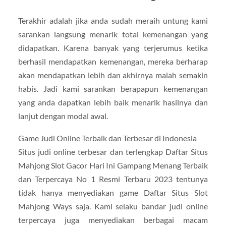
Terakhir adalah jika anda sudah meraih untung kami
sarankan langsung menarik total kemenangan yang
didapatkan. Karena banyak yang terjerumus ketika
berhasil mendapatkan kemenangan, mereka berharap
akan mendapatkan lebih dan akhirnya malah semakin
habis. Jadi kami sarankan berapapun kemenangan
yang anda dapatkan lebih baik menarik hasilnya dan
lanjut dengan modal awal.
Game Judi Online Terbaik dan Terbesar di Indonesia
Situs judi online terbesar dan terlengkap Daftar Situs
Mahjong Slot Gacor Hari Ini Gampang Menang Terbaik
dan Terpercaya No 1 Resmi Terbaru 2023 tentunya
tidak hanya menyediakan game Daftar Situs Slot
Mahjong Ways saja. Kami selaku bandar judi online
terpercaya juga menyediakan berbagai macam