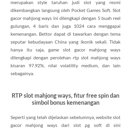
merupakan style taruhan judi slot yang resmi
dikembangkan langsung oleh Pocket Games Soft. Slot
gacor mahjong ways ini dilengkapi dengan 5 buah reel
gulungan, 4 baris dan juga 1024 cara menggapai
kemenangan. Bettor dapat di tawarkan dengan tema
seputar kebudayaan China yang ikonik sekali. Tidak
hanya itu saja, game slot gacor mahjong ways
dilengkapi dengan perolehan rtp slot mahjong ways
kisaran 97.92%, nilai volatility medium, dan lain
sebagainya.
RTP slot mahjong ways, fitur free spin dan
simbol bonus kemenangan
Seperti yang telah dijelaskan sebelumnya, website slot
gacor mahjong ways dari slot pg soft di sini