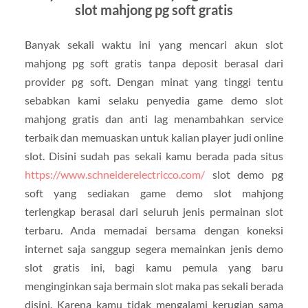
slot mahjong pg soft gratis
Banyak sekali waktu ini yang mencari akun slot
mahjong pg soft gratis tanpa deposit berasal dari
provider pg soft. Dengan minat yang tinggi tentu
sebabkan kami selaku penyedia game demo slot
mahjong gratis dan anti lag menambahkan service
terbaik dan memuaskan untuk kalian player judi online
slot. Disini sudah pas sekali kamu berada pada situs
https://www.schneiderelectricco.com/
slot demo pg
soft yang sediakan game demo slot mahjong
terlengkap berasal dari seluruh jenis permainan slot
terbaru. Anda memadai bersama dengan koneksi
internet saja sanggup segera memainkan jenis demo
slot gratis ini, bagi kamu pemula yang baru
menginginkan saja bermain slot maka pas sekali berada
disini. Karena kamu tidak mengalami kerugian sama