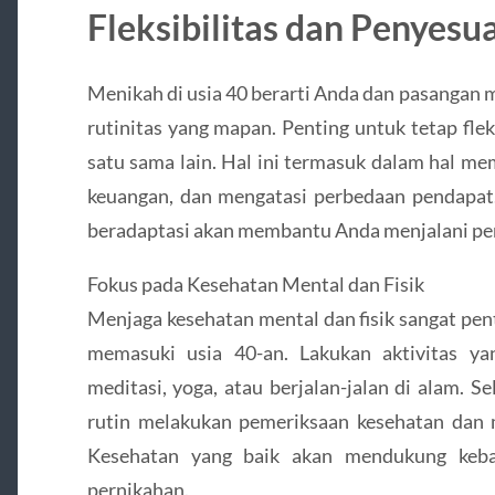
Fleksibilitas dan Penyesu
Menikah di usia 40 berarti Anda dan pasangan 
rutinitas yang mapan. Penting untuk tetap fle
satu sama lain. Hal ini termasuk dalam hal m
keuangan, dan mengatasi perbedaan pendapat.
beradaptasi akan membantu Anda menjalani pe
Fokus pada Kesehatan Mental dan Fisik
Menjaga kesehatan mental dan fisik sangat pen
memasuki usia 40-an. Lakukan aktivitas ya
meditasi, yoga, atau berjalan-jalan di alam. S
rutin melakukan pemeriksaan kesehatan dan
Kesehatan yang baik akan mendukung keba
pernikahan.