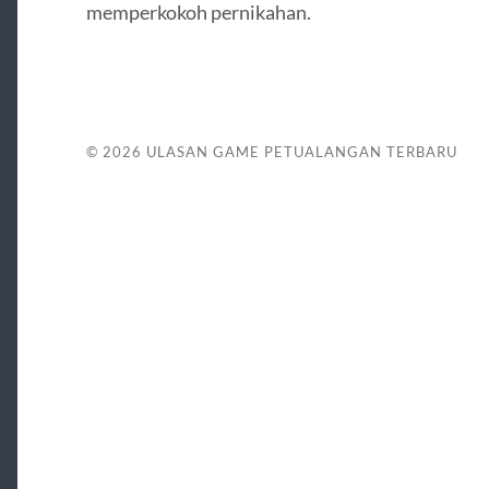
memperkokoh pernikahan.
© 2026
ULASAN GAME PETUALANGAN TERBARU