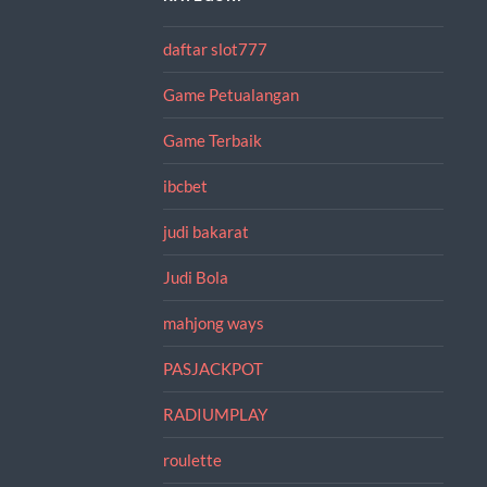
daftar slot777
Game Petualangan
Game Terbaik
ibcbet
judi bakarat
Judi Bola
mahjong ways
PASJACKPOT
RADIUMPLAY
roulette