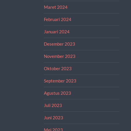
Maret 2024
Februari 2024
Januari 2024
Desember 2023
November 2023
Oktober 2023
September 2023
Agustus 2023
Juli 2023
Juni 2023
Mei 2023