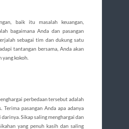
ngan, baik itu masalah keuangan,
adalah bagaimana Anda dan pasangan
rjalah sebagai tim dan dukung satu
hadapi tantangan bersama, Anda akan
 yang kokoh.
Menghargai perbedaan tersebut adalah
s. Terima pasangan Anda apa adanya
i darinya. Sikap saling menghargai dan
ikahan yang penuh kasih dan saling