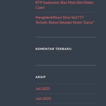
RTP Gadunslot: Biar Main Slot Makin
Cuan!
Mengidentifikasi Situs Slot777
Terbaik: Bukan Sekadar Klaim “Gacor”
KOMENTAR TERBARU
ARSIP
Juli 2025
Juni 2025