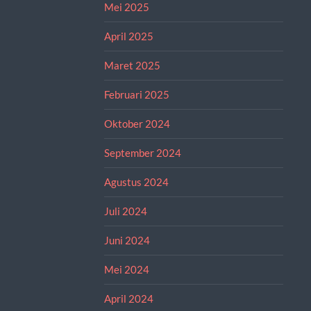
Mei 2025
April 2025
Maret 2025
Februari 2025
Oktober 2024
September 2024
Agustus 2024
Juli 2024
Juni 2024
Mei 2024
April 2024