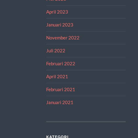
April 2023
Januari 2023
November 2022
Juli 2022
Februari 2022
April 2021
Februari 2021
Januari 2021
KATEGORI