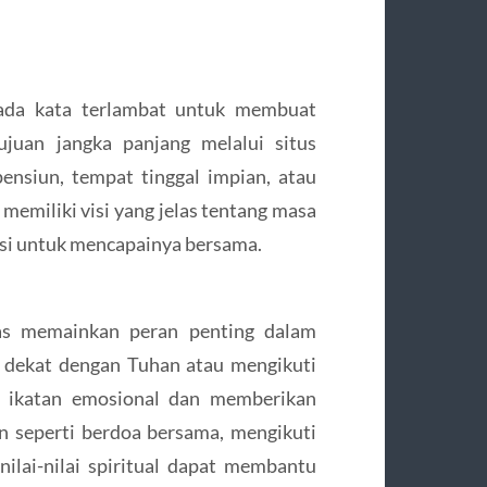
 ada kata terlambat untuk membuat
juan jangka panjang melalui situs
ensiun, tempat tinggal impian, atau
memiliki visi yang jelas tentang masa
asi untuk mencapainya bersama.
tas memainkan peran penting dalam
 dekat dengan Tuhan atau mengikuti
t ikatan emosional dan memberikan
n seperti berdoa bersama, mengikuti
nilai-nilai spiritual dapat membantu