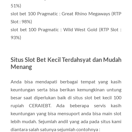
51%)
slot bet 100 Pragmatic : Great Rhino Megaways (RTP
Slot : 98%)
slot bet 100 Pragmatic : Wild West Gold (RTP Slot :
93%)
Situs Slot Bet Kecil Terdahsyat dan Mudah
Menang
Anda bisa mendapati berbagai tempat yang kasih
keuntungan serta bisa berikan kemungkinan untung
besar saat diperlukan baik di situs slot bet kecil 100
rupiah CERAIEBT. Ada beberapa servis kasih
keuntungan yang bisa mensuport anda bisa main slot
lebih mudah. Sejumlah andil yang ada pada situs kami
diantara salah satunya sejumlah contohnya :