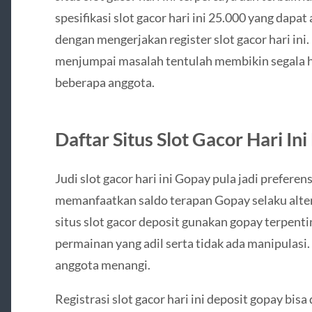
spesifikasi slot gacor hari ini 25.000 yang dapa
dengan mengerjakan register slot gacor hari ini. 
menjumpai masalah tentulah membikin segala h
beberapa anggota.
Daftar Situs Slot Gacor Hari I
Judi slot gacor hari ini Gopay pula jadi preferens
memanfaatkan saldo terapan Gopay selaku alte
situs slot gacor deposit gunakan gopay terpenti
permainan yang adil serta tidak ada manipulasi
anggota menangi.
Registrasi slot gacor hari ini deposit gopay bisa