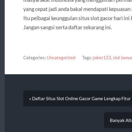
yang cepat jadi anda bakal mendapati kepuasan an
Itu pelbagai keunggulan situs slot gacor hari ini
Jangan sangsi serta daftar sekarang ini.
Categories:
Uncategorized
Tags:
joker123
,
slot bon
« Daftar Situs Slot Online Gacor Game Lengkap Fitu
Banyak Alte