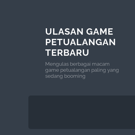
ULASAN GAME
PETUALANGAN
TERBARU
Mengulas berbagai macam
game petualangan paling yang
sedang booming