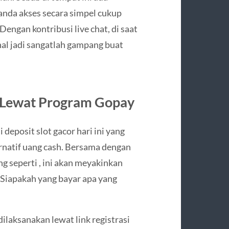
t anda akses secara simpel cukup
Dengan kontribusi live chat, di saat
al jadi sangatlah gampang buat
ni Lewat Program Gopay
i deposit slot gacor hari ini yang
rnatif uang cash. Bersama dengan
ng seperti , ini akan meyakinkan
. Siapakah yang bayar apa yang
 dilaksanakan lewat link registrasi