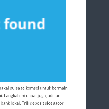
pemakai pulsa telkomsel untuk bermain
ni. Langkah ini dapat juga jadikan
bank lokal. Trik deposit slot gacor