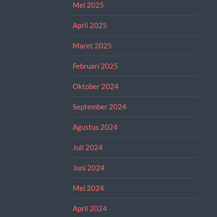
Mei 2025
April 2025
Maret 2025
Februari 2025
Oktober 2024
September 2024
Agustus 2024
Juli 2024
Juni 2024
Mei 2024
April 2024