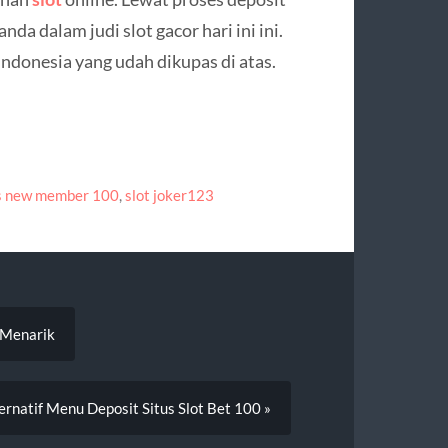
da dalam judi slot gacor hari ini ini.
 Indonesia yang udah dikupas di atas.
us new member 100
,
slot joker123
r Menarik
rnatif Menu Deposit Situs Slot Bet 100 »