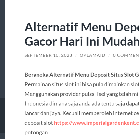
Alternatif Menu Depo
Gacor Hari Ini Muda
SEPTEMBER 10, 2023
/
OPLAMAID
/
0 COMMEN
Beraneka Alternatif Menu Deposit Situs Slot 
Permainan situs slot ini bisa pula dimainkan slo
Menggunakan provider pulsa Tsel yang telah mili
Indonesia dimana saja anda ada tentu saja dapat
lancar dan jaya. Kecuali memperoleh internet ce
deposit slot
https://www.imperialgardenkent.
potongan.