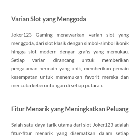
Varian Slot yang Menggoda
Joker123 Gaming menawarkan varian slot yang
menggoda, dari slot klasik dengan simbol-simbol ikonik
hingga slot modern dengan grafis yang memukau.
Setiap varian dirancang untuk memberikan
pengalaman bermain yang unik, memberikan pemain
kesempatan untuk menemukan favorit mereka dan
mencoba keberuntungan di setiap putaran.
Fitur Menarik yang Meningkatkan Peluang
Salah satu daya tarik utama dari slot Joker123 adalah
fitur-fitur menarik yang disematkan dalam setiap