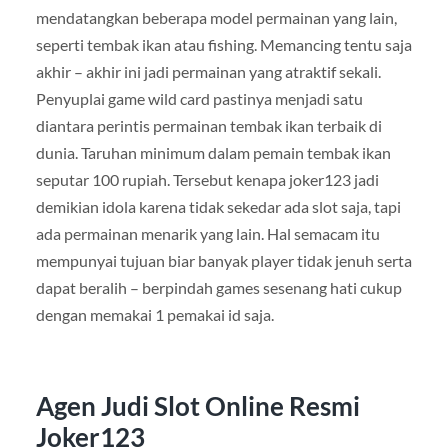
mendatangkan beberapa model permainan yang lain,
seperti tembak ikan atau fishing. Memancing tentu saja
akhir – akhir ini jadi permainan yang atraktif sekali.
Penyuplai game wild card pastinya menjadi satu
diantara perintis permainan tembak ikan terbaik di
dunia. Taruhan minimum dalam pemain tembak ikan
seputar 100 rupiah. Tersebut kenapa joker123 jadi
demikian idola karena tidak sekedar ada slot saja, tapi
ada permainan menarik yang lain. Hal semacam itu
mempunyai tujuan biar banyak player tidak jenuh serta
dapat beralih – berpindah games sesenang hati cukup
dengan memakai 1 pemakai id saja.
Agen Judi Slot Online Resmi
Joker123