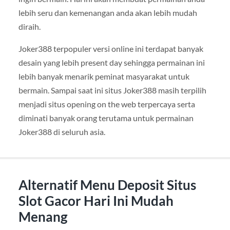
lebih seru dan kemenangan anda akan lebih mudah
diraih.
Joker388 terpopuler versi online ini terdapat banyak
desain yang lebih present day sehingga permainan ini
lebih banyak menarik peminat masyarakat untuk
bermain. Sampai saat ini situs Joker388 masih terpilih
menjadi situs opening on the web terpercaya serta
diminati banyak orang terutama untuk permainan
Joker388 di seluruh asia.
Alternatif Menu Deposit Situs
Slot Gacor Hari Ini Mudah
Menang