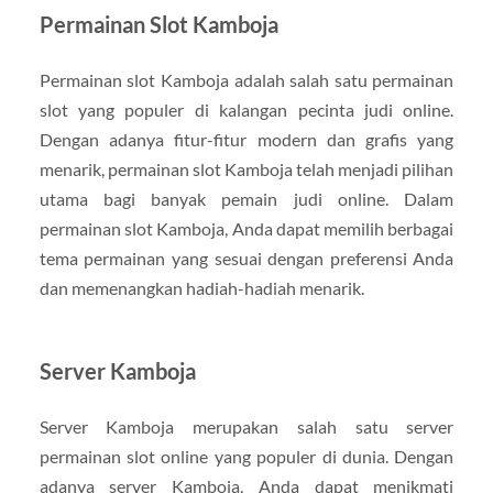
Permainan Slot Kamboja
Permainan slot Kamboja adalah salah satu permainan
slot yang populer di kalangan pecinta judi online.
Dengan adanya fitur-fitur modern dan grafis yang
menarik, permainan slot Kamboja telah menjadi pilihan
utama bagi banyak pemain judi online. Dalam
permainan slot Kamboja, Anda dapat memilih berbagai
tema permainan yang sesuai dengan preferensi Anda
dan memenangkan hadiah-hadiah menarik.
Server Kamboja
Server Kamboja merupakan salah satu server
permainan slot online yang populer di dunia. Dengan
adanya server Kamboja, Anda dapat menikmati