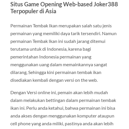
Situs Game Opening Web-based Joker388
Terpopuler di Asia
Permainan Tembak Ikan merupakan salah satu jenis
permainan yang memiliki daya tarik tersendiri. Namun
permainan Tembak Ikan ini sudah jarang ditemui
terutama untuk di Indonesia, karena bagi
pemerintahan Indonesia permainan yang
menggunakan uang dalam memainkannya sangat
dilarang, Sehingga kini permainan tembak ikan
disediakan kembali dengan versi on the web.
Dengan Versi online ini, pemain akan lebih mudah
dalam melakukan bettingan dalam permainan tembak
ikan ini. Perlu anda ketahui, bahwa permainan ini bisa
anda akses dengan menggunakan komputer ataupun
cell phone yang anda miliki, pastinya anda akan lebih