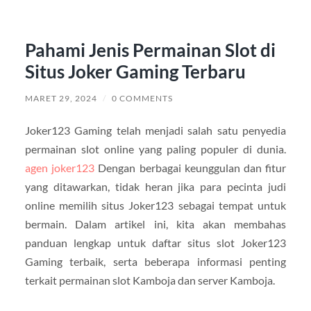
Pahami Jenis Permainan Slot di
Situs Joker Gaming Terbaru
MARET 29, 2024
/
0 COMMENTS
Joker123 Gaming telah menjadi salah satu penyedia
permainan slot online yang paling populer di dunia.
agen joker123
Dengan berbagai keunggulan dan fitur
yang ditawarkan, tidak heran jika para pecinta judi
online memilih situs Joker123 sebagai tempat untuk
bermain. Dalam artikel ini, kita akan membahas
panduan lengkap untuk daftar situs slot Joker123
Gaming terbaik, serta beberapa informasi penting
terkait permainan slot Kamboja dan server Kamboja.