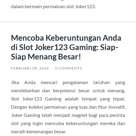
dalam bermain permainan slot Joker123.
Mencoba Keberuntungan Anda
di Slot Joker123 Gaming: Siap-
Siap Menang Besar!
FEBRUARI 28, 2024
/
0 COMMENTS
Jika Anda mencari pengalaman taruhan yang
mendebarkan dan berpotensi besar untuk menang,
Slot Joker123 Gaming adalah tempat yang tepat.
Dengan koleksi permainan yang luas dan fitur inovatif,
Joker Gaming telah menjadi magnet bagi para pecinta
slot yang ingin mencoba keberuntungan mereka dan
meraih kemenangan besar.