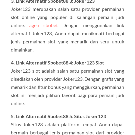
3. Link Alternatif Sbobet88 3: Joker123
Joker123 merupakan salah satu provider permainan
slot online yang populer di kalangan pemain judi
online.
agen sbobet
Dengan menggunakan link
alternatif Joker123, Anda dapat menikmati berbagai
jenis permainan slot yang menarik dan seru untuk
dimainkan.
4. Link Alternatif Sbobet88 4: Joker123 Slot
Joker123 slot adalah salah satu permainan slot yang
disediakan oleh provider Joker123. Dengan grafis yang
menarik dan fitur bonus yang menggiurkan, permainan
slot ini menjadi pilihan favorit bagi para pemain judi
online.
5. Link Alternatif Sbobet88 5: Situs Joker123
Situs Joker123 adalah platform tempat Anda dapat
bermain berbagai jenis permainan slot dari provider