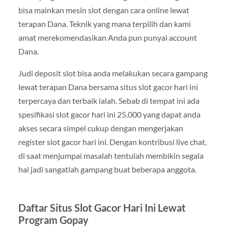
bisa mainkan mesin slot dengan cara online lewat
terapan Dana. Teknik yang mana terpilih dan kami
amat merekomendasikan Anda pun punyai account
Dana.
Judi deposit slot bisa anda melakukan secara gampang
lewat terapan Dana bersama situs slot gacor hari ini
terpercaya dan terbaik ialah. Sebab di tempat ini ada
spesifikasi slot gacor hari ini 25.000 yang dapat anda
akses secara simpel cukup dengan mengerjakan
register slot gacor hari ini. Dengan kontribusi live chat,
di saat menjumpai masalah tentulah membikin segala
hal jadi sangatlah gampang buat beberapa anggota.
Daftar Situs Slot Gacor Hari Ini Lewat
Program Gopay