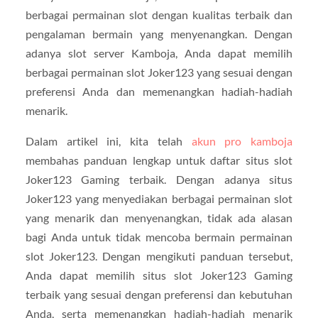
berbagai permainan slot dengan kualitas terbaik dan
pengalaman bermain yang menyenangkan. Dengan
adanya slot server Kamboja, Anda dapat memilih
berbagai permainan slot Joker123 yang sesuai dengan
preferensi Anda dan memenangkan hadiah-hadiah
menarik.
Dalam artikel ini, kita telah
akun pro kamboja
membahas panduan lengkap untuk daftar situs slot
Joker123 Gaming terbaik. Dengan adanya situs
Joker123 yang menyediakan berbagai permainan slot
yang menarik dan menyenangkan, tidak ada alasan
bagi Anda untuk tidak mencoba bermain permainan
slot Joker123. Dengan mengikuti panduan tersebut,
Anda dapat memilih situs slot Joker123 Gaming
terbaik yang sesuai dengan preferensi dan kebutuhan
Anda, serta memenangkan hadiah-hadiah menarik