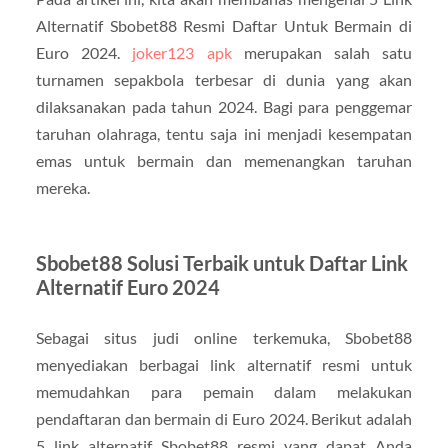
Alternatif Sbobet88 Resmi Daftar Untuk Bermain di
Euro 2024.
joker123 apk
merupakan salah satu
turnamen sepakbola terbesar di dunia yang akan
dilaksanakan pada tahun 2024. Bagi para penggemar
taruhan olahraga, tentu saja ini menjadi kesempatan
emas untuk bermain dan memenangkan taruhan
mereka.
Sbobet88 Solusi Terbaik untuk Daftar Link
Alternatif Euro 2024
Sebagai situs judi online terkemuka, Sbobet88
menyediakan berbagai link alternatif resmi untuk
memudahkan para pemain dalam melakukan
pendaftaran dan bermain di Euro 2024. Berikut adalah
5 link alternatif Sbobet88 resmi yang dapat Anda