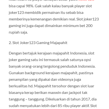
bisa capai 98%. Gak salah kalau banyak player slot
joker123 membidik permainan itu sebab bisa
memberinya kemenangan demikian real. Slot joker123
gaming ini juga dapat dimainkan minimum bet 200
rupiah saja.
2. Slot Joker123 Gaming Majapahit
Dengan bertajuk kerajaan majapahit Indonesia, slot
joker gaming satu ini termasuk salah satunya opsi
banyak orang-orang tergolong penduduk Indonesia.
Gunakan background kerajaan majapahit, pastinya
penampilan yang dipakai dan videonya juga
berkualitas hd. Majapahit tersohor dengan slot luar
biasanya kerap berikan maxwin dan jackpot tak
tanggung – tanggung. Dikeluarkan di tahun 2017, dia
sudah menyatukan lebih dari 85 ribu player aktif. Slot