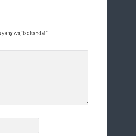
 yang wajib ditandai
*