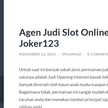
Agen Judi Slot Onlin
Joker123
NOVEMBER 12, 2023
/
OPLAMAID
/
0 COMMEN
Untuk saat ini banyak sekali jenis permainan jud
satunya adalah Judi Opening Internet based Jo
banyak diminati oleh kaum anak muda maupun k
Bagaimana tidak, permainan ini sangat mudah 
taruhan anda dan menekan tombol principal saj
pilihan anda.