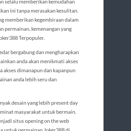
kan selalu memberikan kemudahan
kan ini tanpa merasakan kesulitan.
ng memberikan kegembiraan dalam
tan permainan, kemenangan yang
Joker388 Terpopuler.
ekedar bergabung dan mengharapkan
ainkan anda akan menikmati akses
nda akses dimanapun dan kapanpun
ainan anda lebih seru dan
anyak desain yang lebih present day
eminat masyarakat untuk bermain.
enjadi situs opening on the web
ma untuk permainan Joker388 di