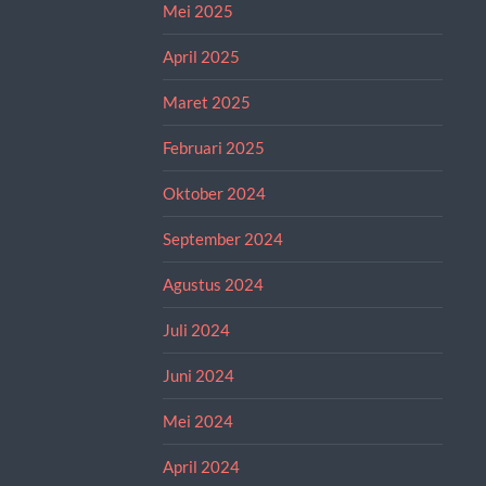
Mei 2025
April 2025
Maret 2025
Februari 2025
Oktober 2024
September 2024
Agustus 2024
Juli 2024
Juni 2024
Mei 2024
April 2024