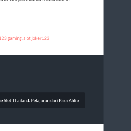
123 gaming
,
slot joker123
Slot Thailand: Pelajaran dari Para Ahli »