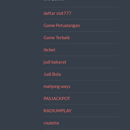
daftar slot777
Game Petualangan
Game Terbaik
ibcbet
judi bakarat
Judi Bola
mahjong ways
PASJACKPOT
RADIUMPLAY
roulette