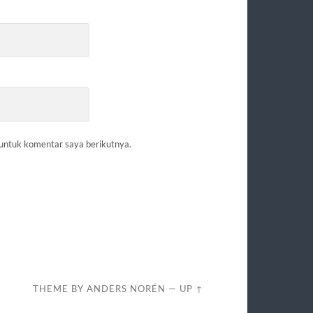
 untuk komentar saya berikutnya.
THEME BY
ANDERS NORÉN
—
UP ↑