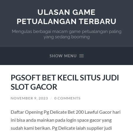
ULASAN GAME
PETUALANGAN TERBARU
Mengulas berbagai macam game petualangan paling
yang sedang booming
SHOW MENU
PGSOFT BET KECIL SITUS JUDI
SLOT GACOR
NOVEMBER 9, 2023
/
0 COMMENTS
Daftar Opening Pg Delicate Bet 200 Lawful Gacor hari
ini bisa anda mainkan pada login space gacor yang
sudah kami berikan. Pg Delicate ialah supplier judi