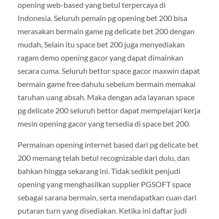
opening web-based yang betul terpercaya di
Indonesia. Seluruh pemain pg opening bet 200 bisa
merasakan bermain game pg delicate bet 200 dengan
mudah, Selain itu space bet 200 juga menyediakan
ragam demo opening gacor yang dapat dimainkan
secara cuma. Seluruh bettor space gacor maxwin dapat
bermain game free dahulu sebelum bermain memakai
taruhan uang absah. Maka dengan ada layanan space
pg delicate 200 seluruh bettor dapat mempelajari kerja
mesin opening gacor yang tersedia di space bet 200.
Permainan opening internet based dari pg delicate bet
200 memang telah betul recognizable dari dulu, dan
bahkan hingga sekarang ini. Tidak sedikit penjudi
opening yang menghasilkan supplier PGSOFT space
sebagai sarana bermain, serta mendapatkan cuan dari
putaran turn yang disediakan. Ketika ini daftar judi