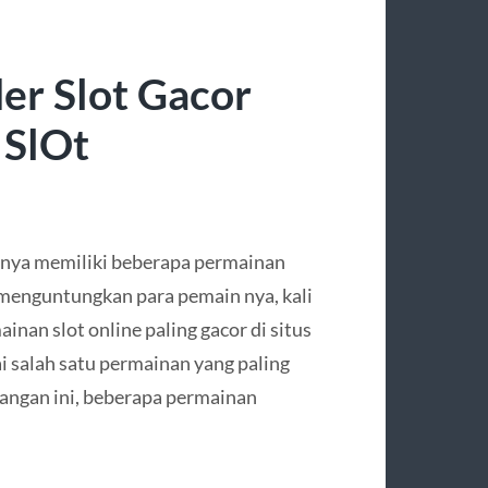
er Slot Gacor
 SlOt
stinya memiliki beberapa permainan
menguntungkan para pemain nya, kali
nan slot online paling gacor di situs
ai salah satu permainan yang paling
angan ini, beberapa permainan