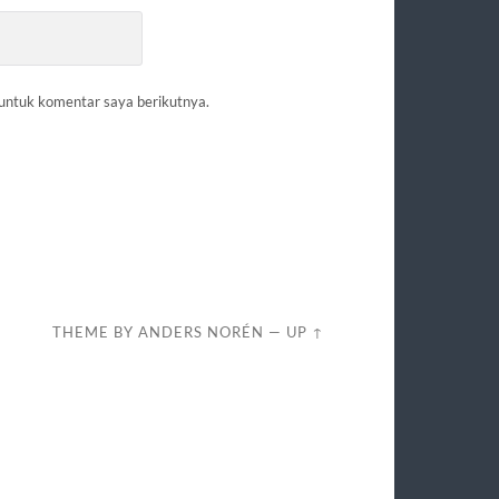
 untuk komentar saya berikutnya.
THEME BY
ANDERS NORÉN
—
UP ↑