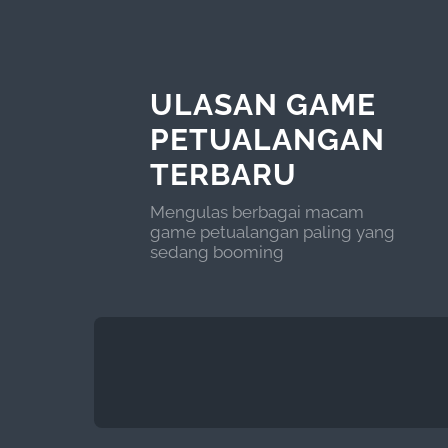
ULASAN GAME
PETUALANGAN
TERBARU
Mengulas berbagai macam
game petualangan paling yang
sedang booming