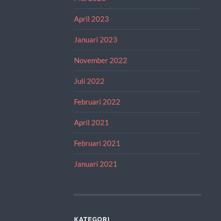
April 2023
Januari 2023
November 2022
Juli 2022
Februari 2022
April 2021
Februari 2021
Januari 2021
KATEGORI