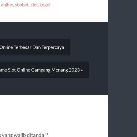
i online
,
sbobet
,
slot
,
togel
 Online Terbesar Dan Terpercaya
me Slot Online Gampang Menang 2023 »
 yang wajib ditandai
*