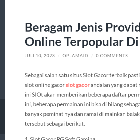
Beragam Jenis Provid
Online Terpopular Di
JULI 10, 2023
/
OPLAMAID
/
0 COMMENTS
Sebagai salah satu situs Slot Gacor terbaik pa
slot online gacor
slot gacor
andalan yang dapat 
ini SlOt akan memberikan beberapa daftar permai
ini, beberapa permainan ini bisa di bilang sebag
banyak peminat nya dan ramai di mainkan belak
tersebut sebagai berikut.
1. Slot Gacor PG Soft Gaming