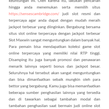
keuntungan ini. Oleh karena itu, lakukan pencarian
hingga anda menemukan serta memilih situs
https://sensescambridge.com/
judi slot resmi dan
terpercaya agar anda dapat dengan mudah meraih
jackpot terbesar yang diinginkan. Bergabung bersama
situs slot online terpercaya dengan jackpot terbesar
Slot Maxwin sangat menguntungkan dalam banyak hal.
Para pemain bisa mendapatkan koleksi game slot
online terpercaya yang memiliki nilai RTP tinggi.
Disamping itu juga banyak promosi dan penawaran
menarik lainnya seperti bonus dan jackpot besar.
Seluruhnya hal tersebut akan sangat menguntungkan
dan bisa dimanfaatkan sebaik mungkin oleh para
bettor yang bergabung. Kamu juga bisa memanfaatkan
beberapa sumber penghasilan lainnya yang tersedia
dan di tawarkan sebagai tambahan modal dan
tambahan penghasilan saat bermain judi online slot