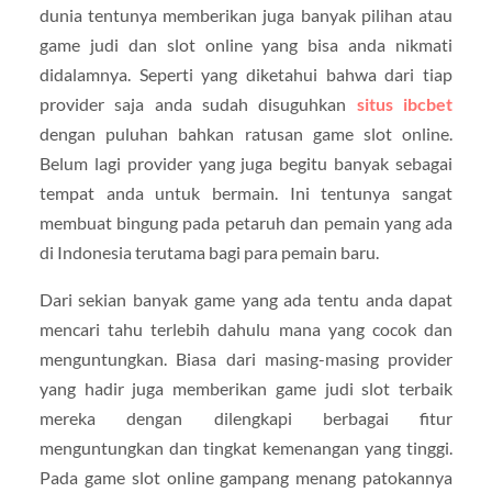
dunia tentunya memberikan juga banyak pilihan atau
game judi dan slot online yang bisa anda nikmati
didalamnya. Seperti yang diketahui bahwa dari tiap
provider saja anda sudah disuguhkan
situs ibcbet
dengan puluhan bahkan ratusan game slot online.
Belum lagi provider yang juga begitu banyak sebagai
tempat anda untuk bermain. Ini tentunya sangat
membuat bingung pada petaruh dan pemain yang ada
di Indonesia terutama bagi para pemain baru.
Dari sekian banyak game yang ada tentu anda dapat
mencari tahu terlebih dahulu mana yang cocok dan
menguntungkan. Biasa dari masing-masing provider
yang hadir juga memberikan game judi slot terbaik
mereka dengan dilengkapi berbagai fitur
menguntungkan dan tingkat kemenangan yang tinggi.
Pada game slot online gampang menang patokannya