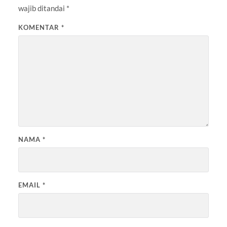
wajib ditandai
*
KOMENTAR
*
NAMA
*
EMAIL
*