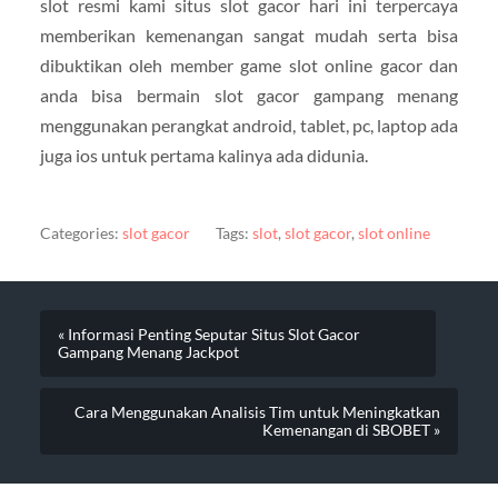
slot resmi kami situs slot gacor hari ini terpercaya
memberikan kemenangan sangat mudah serta bisa
dibuktikan oleh member game slot online gacor dan
anda bisa bermain slot gacor gampang menang
menggunakan perangkat android, tablet, pc, laptop ada
juga ios untuk pertama kalinya ada didunia.
Categories:
slot gacor
Tags:
slot
,
slot gacor
,
slot online
« Informasi Penting Seputar Situs Slot Gacor
Gampang Menang Jackpot
Cara Menggunakan Analisis Tim untuk Meningkatkan
Kemenangan di SBOBET »