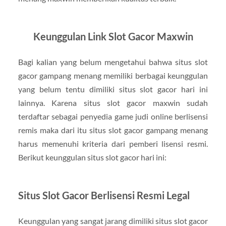
Keunggulan Link Slot Gacor Maxwin
Bagi kalian yang belum mengetahui bahwa situs slot
gacor gampang menang memiliki berbagai keunggulan
yang belum tentu dimiliki situs slot gacor hari ini
lainnya. Karena situs slot gacor maxwin sudah
terdaftar sebagai penyedia game judi online berlisensi
remis maka dari itu situs slot gacor gampang menang
harus memenuhi kriteria dari pemberi lisensi resmi.
Berikut keunggulan situs slot gacor hari ini:
Situs Slot Gacor Berlisensi Resmi Legal
Keunggulan yang sangat jarang dimiliki situs slot gacor