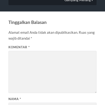
Gampang Menang »
Tinggalkan Balasan
Alamat email Anda tidak akan dipublikasikan.
Ruas yang
wajib ditandai
*
KOMENTAR
*
NAMA
*