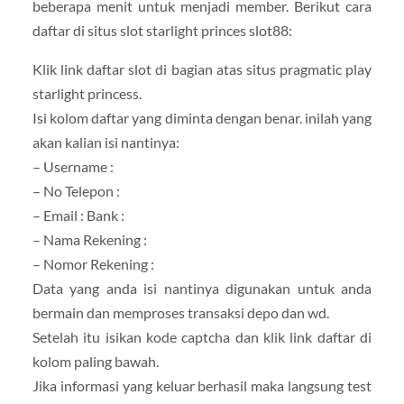
beberapa menit untuk menjadi member. Berikut cara
daftar di situs slot starlight princes slot88:
Klik link daftar slot di bagian atas situs pragmatic play
starlight princess.
Isi kolom daftar yang diminta dengan benar. inilah yang
akan kalian isi nantinya:
– Username :
– No Telepon :
– Email : Bank :
– Nama Rekening :
– Nomor Rekening :
Data yang anda isi nantinya digunakan untuk anda
bermain dan memproses transaksi depo dan wd.
Setelah itu isikan kode captcha dan klik link daftar di
kolom paling bawah.
Jika informasi yang keluar berhasil maka langsung test