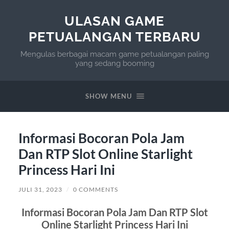
ULASAN GAME
PETUALANGAN TERBARU
Mengulas berbagai macam game petualangan paling
yang sedang booming
SHOW MENU
Informasi Bocoran Pola Jam
Dan RTP Slot Online Starlight
Princess Hari Ini
JULI 31, 2023
/
0 COMMENTS
Informasi Bocoran Pola Jam Dan RTP Slot
Online Starlight Princess Hari Ini