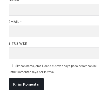
EMAIL
*
SITUS WEB
Simpan nama, email, dan situs web saya pada peramban ini
untuk komentar saya berikutnya.