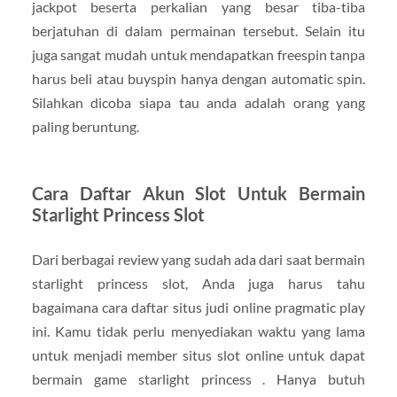
jackpot beserta perkalian yang besar tiba-tiba
berjatuhan di dalam permainan tersebut. Selain itu
juga sangat mudah untuk mendapatkan freespin tanpa
harus beli atau buyspin hanya dengan automatic spin.
Silahkan dicoba siapa tau anda adalah orang yang
paling beruntung.
Cara Daftar Akun Slot Untuk Bermain
Starlight Princess Slot
Dari berbagai review yang sudah ada dari saat bermain
starlight princess slot, Anda juga harus tahu
bagaimana cara daftar situs judi online pragmatic play
ini. Kamu tidak perlu menyediakan waktu yang lama
untuk menjadi member situs slot online untuk dapat
bermain game starlight princess . Hanya butuh